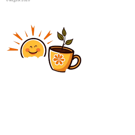
Diverse Noutati
Ilie Bolojan se aliniază cu Digi24 în cadrul crizei
politice. Care este planul său și care sunt
probabilitățile de a reveni la…