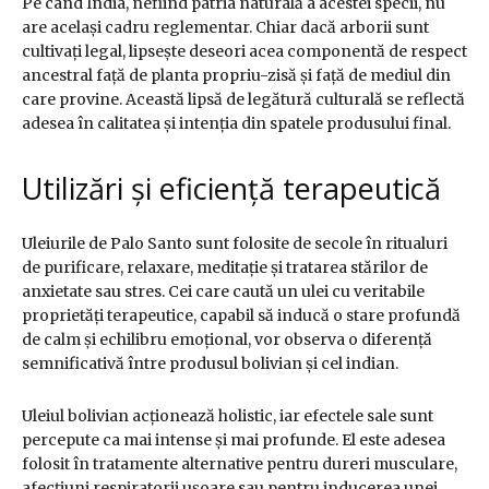
Pe când India, nefiind patria naturală a acestei specii, nu
are același cadru reglementar. Chiar dacă arborii sunt
cultivați legal, lipsește deseori acea componentă de respect
ancestral față de planta propriu-zisă și față de mediul din
care provine. Această lipsă de legătură culturală se reflectă
adesea în calitatea și intenția din spatele produsului final.
Utilizări și eficiență terapeutică
Uleiurile de Palo Santo sunt folosite de secole în ritualuri
de purificare, relaxare, meditație și tratarea stărilor de
anxietate sau stres. Cei care caută un ulei cu veritabile
proprietăți terapeutice, capabil să inducă o stare profundă
de calm și echilibru emoțional, vor observa o diferență
semnificativă între produsul bolivian și cel indian.
Uleiul bolivian acționează holistic, iar efectele sale sunt
percepute ca mai intense și mai profunde. El este adesea
folosit în tratamente alternative pentru dureri musculare,
afecțiuni respiratorii ușoare sau pentru inducerea unei