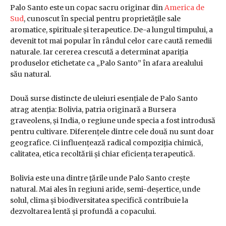
Palo Santo este un copac sacru originar din
America de
Sud
, cunoscut în special pentru proprietățile sale
aromatice, spirituale și terapeutice. De-a lungul timpului, a
devenit tot mai popular în rândul celor care caută remedii
naturale. Iar cererea crescută a determinat apariția
produselor etichetate ca „Palo Santo” în afara arealului
său natural.
Două surse distincte de uleiuri esențiale de Palo Santo
atrag atenția: Bolivia, patria originară a Bursera
graveolens, și India, o regiune unde specia a fost introdusă
pentru cultivare. Diferențele dintre cele două nu sunt doar
geografice. Ci influențează radical compoziția chimică,
calitatea, etica recoltării și chiar eficiența terapeutică.
Bolivia este una dintre țările unde Palo Santo crește
natural. Mai ales în regiuni aride, semi-deșertice, unde
solul, clima și biodiversitatea specifică contribuie la
dezvoltarea lentă și profundă a copacului.