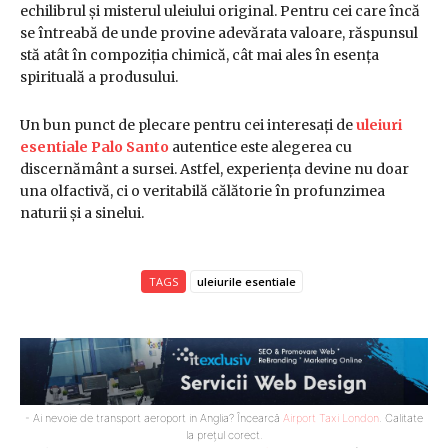
echilibrul și misterul uleiului original. Pentru cei care încă
se întreabă de unde provine adevărata valoare, răspunsul
stă atât în compoziția chimică, cât mai ales în esența
spirituală a produsului.
Un bun punct de plecare pentru cei interesați de
uleiuri
esentiale Palo Santo
autentice este alegerea cu
discernământ a sursei. Astfel, experiența devine nu doar
una olfactivă, ci o veritabilă călătorie în profunzimea
naturii și a sinelui.
TAGS
uleiurile esentiale
- Ai nevoie de transport aeroport in Anglia? Încearcă
Airport Taxi London
. Calitate
la prețul corect.