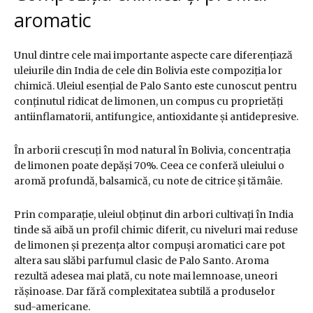
aromatic
Unul dintre cele mai importante aspecte care diferențiază
uleiurile din India de cele din Bolivia este compoziția lor
chimică. Uleiul esențial de Palo Santo este cunoscut pentru
conținutul ridicat de limonen, un compus cu proprietăți
antiinflamatorii, antifungice, antioxidante și antidepresive.
În arborii crescuți în mod natural în Bolivia, concentrația
de limonen poate depăși 70%. Ceea ce conferă uleiului o
aromă profundă, balsamică, cu note de citrice și tămâie.
Prin comparație, uleiul obținut din arbori cultivați în India
tinde să aibă un profil chimic diferit, cu niveluri mai reduse
de limonen și prezența altor compuși aromatici care pot
altera sau slăbi parfumul clasic de Palo Santo. Aroma
rezultă adesea mai plată, cu note mai lemnoase, uneori
rășinoase. Dar fără complexitatea subtilă a produselor
sud-americane.