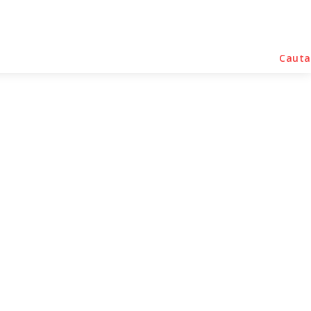
rse Noutati
Home & Deco
Sanatate / Hobby
Cauta
 esentiale