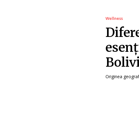
Wellness
Difer
esenț
Boliv
Originea geograf