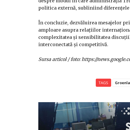
despre modul în care administrația Tr
politica externă, subliniind diferențele 
În concluzie, dezvăluirea mesajelor pr
amploare asupra relațiilor internaționa
complexitatea și sensibilitatea discuți
interconectată și competitivă.
Sursa articol / foto: https://news.goo
TAGS
Groenl