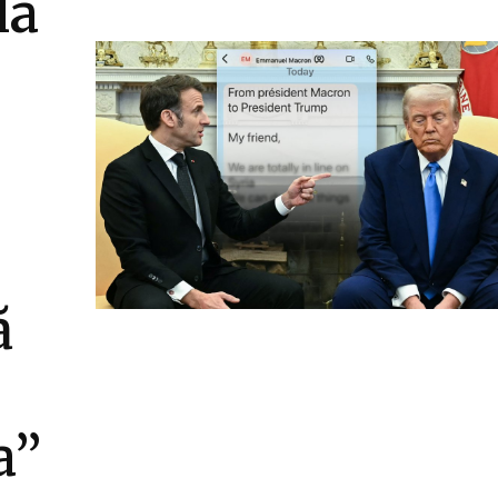
la
ă
a”