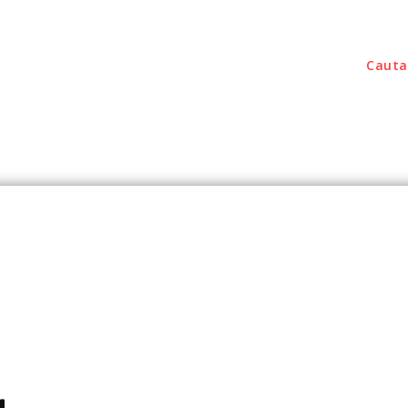
Cauta
outati
Home & Deco
Sanatate / Hobby
Tec