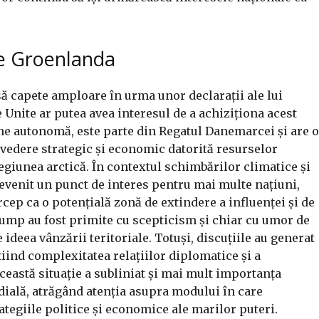
re Groenlanda
ă capete amploare în urma unor declarații ale lui
 Unite ar putea avea interesul de a achiziționa acest
une autonomă, este parte din Regatul Danemarcei și are o
vedere strategic și economic datorită resurselor
regiunea arctică. În contextul schimbărilor climatice și
 devenit un punct de interes pentru mai multe națiuni,
rcep ca o potențială zonă de extindere a influenței și de
Trump au fost primite cu scepticism și chiar cu umor de
e ideea vânzării teritoriale. Totuși, discuțiile au generat
țiind complexitatea relațiilor diplomatice și a
ceastă situație a subliniat și mai mult importanța
ială, atrăgând atenția asupra modului în care
ategiile politice și economice ale marilor puteri.