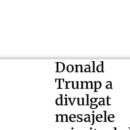
ri si Industrii
Cultura si Entertainment
Diverse N
Donald
Trump a
divulgat
mesajele