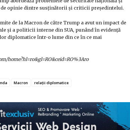
ump abordează problemele de securitate națională și
de opinie dintre susținătorii și criticii președintelui.
imite de la Macron de către Trump a avut un impact de
le și a politicii interne din SUA, punând în evidență
ilor diplomatice într-o lume din ce în ce mai
gle.com/home?hl=ro&gl=RO&ceid=RO%3Aro
anda
Macron
relații diplomatice