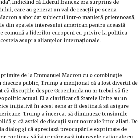
nda”, indicând că liderul francez era surprins de
iului, care au generat un val de reacții pe scena
acron a abordat subiectul într-o manieră prietenoasă,
ele din spatele interesului american pentru această
e comună a liderilor europeni cu privire la politica
acesteia asupra alianțelor internaționale.
e primite de la Emmanuel Macron cu o combinație
n discurs public, Trump a menționat că a fost divertit de
t că discuțiile despre Groenlanda nu ar trebui să fie
politic actual. El a clarificat că Statele Unite au un
rice inițiativă în acest sens ar fi destinată să asigure
americane. Trump a încercat să diminueze tensiunile
idă și că astfel de discuții sunt normale între aliați. De
la dialog și că apreciază preocupările exprimate de
 vor continua să își urmărească interesele naționale cu