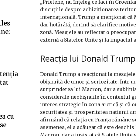
„Prietene, nu înțeleg ce faci în Groenla
discuțiile despre achiziționarea teritor
internațională. Trump a menționat că M
lles
dar hotărâtă, dorind să clarifice motiv
une:
zonă. Mesajele au reflectat o preocupar
externă a Statelor Unite și la impactul 
Reacția lui Donald Trump
tenția
Donald Trump a reacționat la mesajel
obișnuită de umor și seriozitate. Într-u
tat
surprinderea lui Macron, dar a sublinia
considerate neobișnuite în contextul geo
interes strategic în zona arctică și că o
securitatea și prosperitatea națiunii 
ea cu
afirmând că relația cu Franța rămâne sol
”se
asemenea, el a adăugat că este deschis 
Macron, dar a insistat că Statele Unite