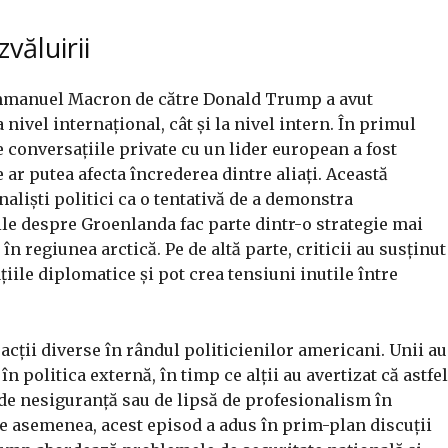
zvăluirii
Emmanuel Macron de către Donald Trump a avut
a nivel internațional, cât și la nivel intern. În primul
e conversațiile private cu un lider european a fost
 ar putea afecta încrederea dintre aliați. Această
naliști politici ca o tentativă de a demonstra
iile despre Groenlanda fac parte dintr-o strategie mai
în regiunea arctică. Pe de altă parte, criticii au susținut
țiile diplomatice și pot crea tensiuni inutile între
.
acții diverse în rândul politicienilor americani. Unii au
n politica externă, în timp ce alții au avertizat că astfel
 de nesiguranță sau de lipsă de profesionalism în
De asemenea, acest episod a adus în prim-plan discuții