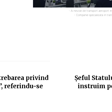
- Ai nevoie de transport aeroport i
- Companie specializata in tra
trebarea privind
Şeful Statul
”, referindu-se
instruim po