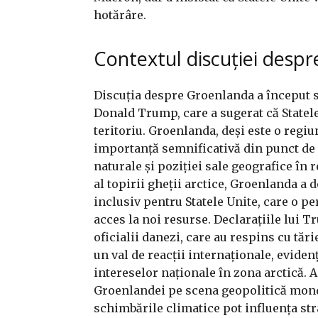
hotărâre.
Contextul discuției desp
Discuția despre Groenlanda a început s
Donald Trump, care a sugerat că Statele
teritoriu. Groenlanda, deși este o regi
importanță semnificativă din punct de 
naturale și poziției sale geografice în 
al topirii gheții arctice, Groenlanda a
inclusiv pentru Statele Unite, care o pe
acces la noi resurse. Declarațiile lui 
oficialii danezi, care au respins cu tări
un val de reacții internaționale, eviden
intereselor naționale în zona arctică. A
Groenlandei pe scena geopolitică mond
schimbările climatice pot influența str