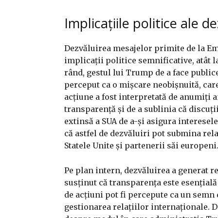
Implicațiile politice ale de
Dezvăluirea mesajelor primite de la 
implicații politice semnificative, atât l
rând, gestul lui Trump de a face public
perceput ca o mișcare neobișnuită, care
acțiune a fost interpretată de anumiți a
transparență și de a sublinia că discuț
extinsă a SUA de a-și asigura interesele 
că astfel de dezvăluiri pot submina rela
Statele Unite și partenerii săi europeni
Pe plan intern, dezvăluirea a generat re
susținut că transparența este esențială î
de acțiuni pot fi percepute ca un semn
gestionarea relațiilor internaționale. 