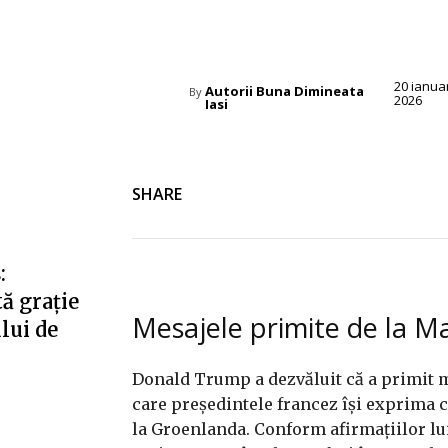
Diverse Noutati
20 ianua
Autorii Buna Dimineata
By
2026
Iasi
SHARE
:
ă grație
Mesajele primite de la M
ului de
Donald Trump a dezvăluit că a primit 
care președintele francez își exprima c
la Groenlanda. Conform afirmațiilor lu