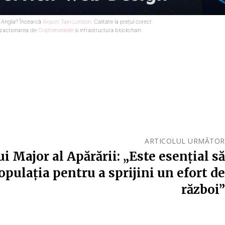
n Anglia? Încearcă
Airport Taxi London
. Calitate la prețul corect.
nzactionarea de
Criptomonede
si infrastructura blockchain.
ARTICOLUL URMĂTOR
ui Major al Apărării: „Este esenţial să
pulaţia pentru a sprijini un efort de
război”