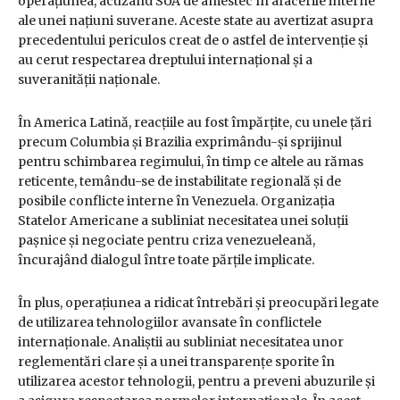
operațiunea, acuzând SUA de amestec în afacerile interne
ale unei națiuni suverane. Aceste state au avertizat asupra
precedentului periculos creat de o astfel de intervenție și
au cerut respectarea dreptului internațional și a
suveranității naționale.
În America Latină, reacțiile au fost împărțite, cu unele țări
precum Columbia și Brazilia exprimându-și sprijinul
pentru schimbarea regimului, în timp ce altele au rămas
reticente, temându-se de instabilitate regională și de
posibile conflicte interne în Venezuela. Organizația
Statelor Americane a subliniat necesitatea unei soluții
pașnice și negociate pentru criza venezueleană,
încurajând dialogul între toate părțile implicate.
În plus, operațiunea a ridicat întrebări și preocupări legate
de utilizarea tehnologiilor avansate în conflictele
internaționale. Analiștii au subliniat necesitatea unor
reglementări clare și a unei transparențe sporite în
utilizarea acestor tehnologii, pentru a preveni abuzurile și