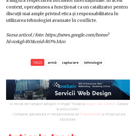
a asigura respectarea normelor internaționale. În acest
context, operațiunea a funcționat ca un catalizator pentru
discuții mai ample privind etica și responsabilitatea în
utilizarea tehnologiei avansate în conflicte.
Sursa articol / foto: https://news.google.com/home?
hl=ro&gl=RO&ceid=RO%3Aro
TAGS
armă
capturare
tehnologie
- Ai nevoie de transport aeroport in Anglia? Încearcă
Airport Taxi London
. Calitate
la prețul corect.
- Companie specializata in tranzactionarea de
Criptomonede
si infrastructura
blockchain.