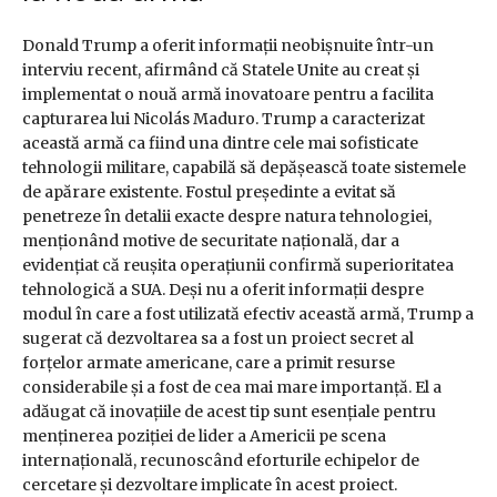
Donald Trump a oferit informații neobișnuite într-un
interviu recent, afirmând că Statele Unite au creat și
implementat o nouă armă inovatoare pentru a facilita
capturarea lui Nicolás Maduro. Trump a caracterizat
această armă ca fiind una dintre cele mai sofisticate
tehnologii militare, capabilă să depășească toate sistemele
de apărare existente. Fostul președinte a evitat să
penetreze în detalii exacte despre natura tehnologiei,
menționând motive de securitate națională, dar a
evidențiat că reușita operațiunii confirmă superioritatea
tehnologică a SUA. Deși nu a oferit informații despre
modul în care a fost utilizată efectiv această armă, Trump a
sugerat că dezvoltarea sa a fost un proiect secret al
forțelor armate americane, care a primit resurse
considerabile și a fost de cea mai mare importanță. El a
adăugat că inovațiile de acest tip sunt esențiale pentru
menținerea poziției de lider a Americii pe scena
internațională, recunoscând eforturile echipelor de
cercetare și dezvoltare implicate în acest proiect.