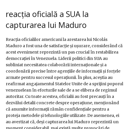
reacția oficială a SUA la
capturarea lui Maduro
Reacția oficialilor americani la arestarea lui Nicolás
Maduro a fost una de satisfacție și ușurare, considerând că
acest eveniment reprezintă un pas crucial în restabilirea
democrației în Venezuela. Liderii politici din SUA au
subliniat necesitatea colaborării internaționale și a
coordonării precise între agențiile de informații și forțele
armate pentru succesul operațiunii. În plus, aceștia au
reafirmat angajamentul Statelor Unite de a sprijini poporul
venezuelean în eforturile sale de a se elibera de regimul
autoritar. Cu toate acestea, oficialii au fost precauți în a
dezvălui detalii concrete despre operațiune, menționând
că anumite informații rămân confidențiale pentru a
proteja metodele și tehnologiile utilizate. De asemenea, ei
au avertizat că, deși capturarea lui Maduro reprezintă un
moment considerabil, mai există multe provocări de