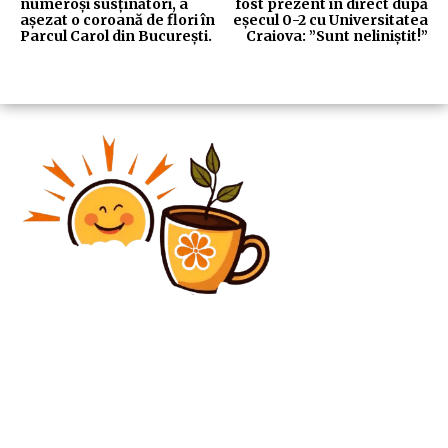
numeroși susținători, a
fost prezent în direct după
așezat o coroană de flori în
eșecul 0-2 cu Universitatea
Parcul Carol din București.
Craiova: ”Sunt neliniștit!”
Diverse Noutati
Gafele din cercetare și conceptul erorii judiciare în
cazul româncei pedepsite cu închisoare pe viață
pentru două omoruri