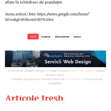
aflate în schimbare ale populației.
Sursa articol / foto: https://news.google.com/home?
hl=ro&gl=RO&ceid=RO%3Aro
TAGS
mame
stimulente
tineri
- Ai nevoie de transport aeroport in Anglia? Încearcă
Airport Taxi London
. Calitate
la prețul corect.
- Companie specializata in tranzactionarea de
Criptomonede
si infrastructura
blockchain.
Articole fresh