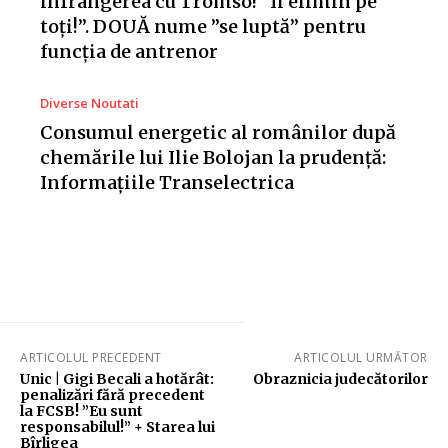
înfrângerea cu Tromso! ”Îi elimin pe
toți!”. DOUĂ nume ”se luptă” pentru
funcția de antrenor
Diverse Noutati
Consumul energetic al românilor după
chemările lui Ilie Bolojan la prudență:
Informațiile Transelectrica
ARTICOLUL PRECEDENT
ARTICOLUL URMĂTOR
Unic | Gigi Becali a hotărât:
Obraznicia judecătorilor
penalizări fără precedent
la FCSB! ”Eu sunt
responsabilul!” + Starea lui
Bîrligea