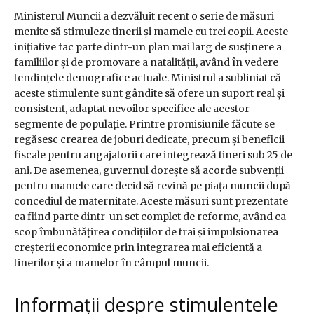
Ministerul Muncii a dezvăluit recent o serie de măsuri
menite să stimuleze tinerii și mamele cu trei copii. Aceste
inițiative fac parte dintr-un plan mai larg de susținere a
familiilor și de promovare a natalității, având în vedere
tendințele demografice actuale. Ministrul a subliniat că
aceste stimulente sunt gândite să ofere un suport real și
consistent, adaptat nevoilor specifice ale acestor
segmente de populație. Printre promisiunile făcute se
regăsesc crearea de joburi dedicate, precum și beneficii
fiscale pentru angajatorii care integrează tineri sub 25 de
ani. De asemenea, guvernul dorește să acorde subvenții
pentru mamele care decid să revină pe piața muncii după
concediul de maternitate. Aceste măsuri sunt prezentate
ca fiind parte dintr-un set complet de reforme, având ca
scop îmbunătățirea condițiilor de trai și impulsionarea
creșterii economice prin integrarea mai eficientă a
tinerilor și a mamelor în câmpul muncii.
Informații despre stimulentele