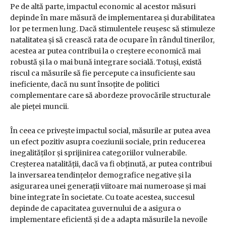
Pe de altă parte, impactul economic al acestor măsuri
depinde în mare măsură de implementarea și durabilitatea
lor pe termen lung. Dacă stimulentele reușesc să stimuleze
natalitatea și să crească rata de ocupare în rândul tinerilor,
acestea ar putea contribui la o creștere economică mai
robustă și la o mai bună integrare socială. Totuși, există
riscul ca măsurile să fie percepute ca insuficiente sau
ineficiente, dacă nu sunt însoțite de politici
complementare care să abordeze provocările structurale
ale pieței muncii.
În ceea ce privește impactul social, măsurile ar putea avea
un efect pozitiv asupra coeziunii sociale, prin reducerea
inegalităților și sprijinirea categoriilor vulnerabile.
Creșterea natalității, dacă va fi obținută, ar putea contribui
la inversarea tendințelor demografice negative și la
asigurarea unei generații viitoare mai numeroase și mai
bine integrate în societate. Cu toate acestea, succesul
depinde de capacitatea guvernului de a asigura o
implementare eficientă și de a adapta măsurile la nevoile