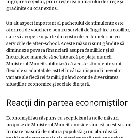
îngrijirea copiilor, prin creșterea numărului de creșe și
grădinițe cu orar extins.
Un alt aspect important al pachetului de stimulente este
oferirea de vouchere pentru servicii de îngrijire a copiilor,
care să acopere o parte din costurile cu bonele sau cu
serviciile de after-school. Aceste măsuri sunt gândite să
diminueze povara financiară asupra familiilor și să
încurajeze mamele să se întoarcă pe piața muncii.
Ministerul Muncii subliniază că aceste stimulente sunt
flexibile și adaptabile, astfel încât să răspundă nevoilor
variate ale fiecărei familii, ținând cont de diversitatea
situațiilor economice și sociale din țară.
Reacții din partea economiștilor
Economiștii au răspuns cu scepticism la noile măsuri
propuse de Ministerul Muncii, considerând că acestea sunt
în mare măsură de natură populistă și nu abordează