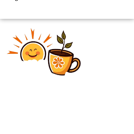
Diverse Noutati
Oficial | A semnat în SuperLiga după ce a ieșit din
cantonamentul fostei echipe