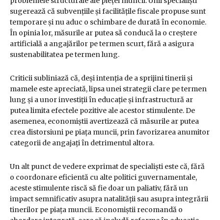
problemele structurale ale pieței muncii. Unii specialiști
sugerează că subvențiile și facilitățile fiscale propuse sunt
temporare și nu aduc o schimbare de durată în economie.
În opinia lor, măsurile ar putea să conducă la o creștere
artificială a angajărilor pe termen scurt, fără a asigura
sustenabilitatea pe termen lung.
Criticii subliniază că, deși intenția de a sprijini tinerii și
mamele este apreciată, lipsa unei strategii clare pe termen
lung și a unor investiții în educație și infrastructură ar
putea limita efectele pozitive ale acestor stimulente. De
asemenea, economiștii avertizează că măsurile ar putea
crea distorsiuni pe piața muncii, prin favorizarea anumitor
categorii de angajați în detrimentul altora.
Un alt punct de vedere exprimat de specialiști este că, fără
o coordonare eficientă cu alte politici guvernamentale,
aceste stimulente riscă să fie doar un paliativ, fără un
impact semnificativ asupra natalității sau asupra integrării
tinerilor pe piața muncii. Economiștii recomandă o