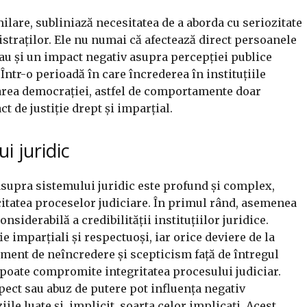
lare, subliniază necesitatea de a aborda cu seriozitate
traților. Ele nu numai că afectează direct persoanele
 au și un impact negativ asupra percepției publice
 Într-o perioadă în care încrederea în instituțiile
narea democrației, astfel de comportamente doar
t de justiție drept și imparțial.
i juridic
supra sistemului juridic este profund și complex,
citatea proceselor judiciare. În primul rând, asemenea
iderabilă a credibilității instituțiilor juridice.
ie imparțiali și respectuoși, iar orice deviere de la
iment de neîncredere și scepticism față de întregul
 poate compromite integritatea procesului judiciar.
pect sau abuz de putere pot influența negativ
ile luate și, implicit, soarta celor implicați. Acest