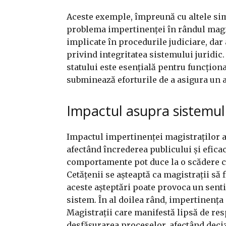
Aceste exemple, împreună cu altele simi
problema impertinenței în rândul magis
implicate în procedurile judiciare, dar
privind integritatea sistemului juridic.
statului este esențială pentru funcțio
subminează eforturile de a asigura un ac
Impactul asupra sistemulu
Impactul impertinenței magistraților a
afectând încrederea publicului și efica
comportamente pot duce la o scădere cons
Cetățenii se așteaptă ca magistrații să f
aceste așteptări poate provoca un sent
sistem. În al doilea rând, impertinența
Magistrații care manifestă lipsă de res
desfășurarea proceselor, afectând decizi