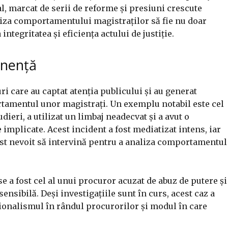
ual, marcat de serii de reforme și presiuni crescute
aliza comportamentului magistraților să fie nu doar
integritatea și eficiența actului de justiție.
inență
uri care au captat atenția publicului și au generat
tamentul unor magistrați. Un exemplu notabil este cel
dieri, a utilizat un limbaj neadecvat și a avut o
le implicate. Acest incident a fost mediatizat intens, iar
fost nevoit să intervină pentru a analiza comportamentul
se a fost cel al unui procuror acuzat de abuz de putere și
ensibilă. Deși investigațiile sunt în curs, acest caz a
esionalismul în rândul procurorilor și modul în care