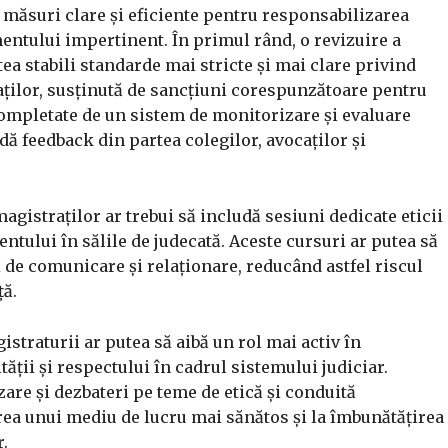
măsuri clare și eficiente pentru responsabilizarea
ntului impertinent. În primul rând, o revizuire a
ea stabili standarde mai stricte și mai clare privind
ților, susținută de sancțiuni corespunzătoare pentru
 completate de un sistem de monitorizare și evaluare
dă feedback din partea colegilor, avocaților și
agistraților ar trebui să includă sesiuni dedicate eticii
tului în sălile de judecată. Aceste cursuri ar putea să
ți de comunicare și relaționare, reducând astfel riscul
ță.
straturii ar putea să aibă un rol mai activ în
ății și respectului în cadrul sistemului judiciar.
re și dezbateri pe teme de etică și conduită
rea unui mediu de lucru mai sănătos și la îmbunătățirea
.