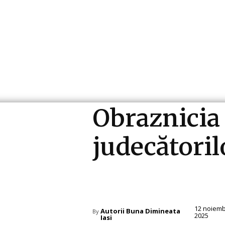
ri si Industrii
Cultura si Entertainment
Diverse N
Obraznicia
judecătoril
Diverse Noutati
12 noiemb
Autorii Buna Dimineata
By
2025
Iasi