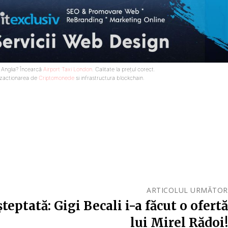
n Anglia? Încearcă
Airport Taxi London
. Calitate la prețul corect.
nzactionarea de
Criptomonede
si infrastructura blockchain.
ARTICOLUL URMĂTOR
teptată: Gigi Becali i-a făcut o ofertă
lui Mirel Rădoi!