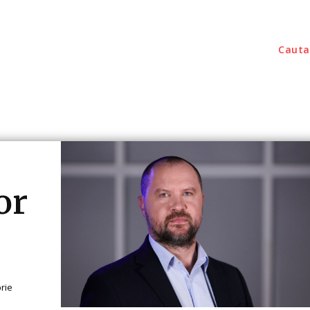
Cauta
outati
Home & Deco
Sanatate / Hobby
Tec
or
rie