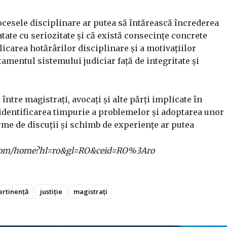
ocesele disciplinare ar putea să întărească încrederea
ratate cu seriozitate și că există consecințe concrete
carea hotărârilor disciplinare și a motivațiilor
mentul sistemului judiciar față de integritate și
între magistrați, avocați și alte părți implicate în
e identificarea timpurie a problemelor și adoptarea unor
rme de discuții și schimb de experiențe ar putea
gle.com/home?hl=ro&gl=RO&ceid=RO%3Aro
ertinență
justiție
magistrați