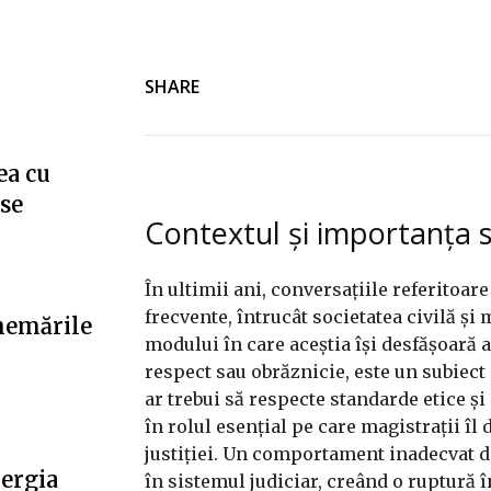
SHARE
ea cu
”se
Contextul și importanța s
În ultimii ani, conversațiile referitoa
frecvente, întrucât societatea civilă ș
hemările
modului în care aceștia își desfășoară a
respect sau obrăznicie, este un subiect 
ar trebui să respecte standarde etice și
în rolul esențial pe care magistrații îl
justiției. Un comportament inadecvat d
nergia
în sistemul judiciar, creând o ruptură în