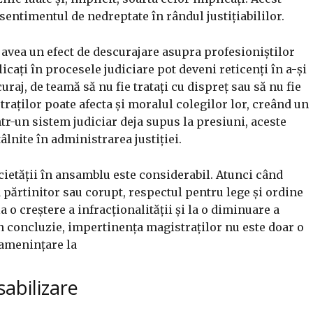
 sentimentul de nedreptate în rândul justițiabililor.
avea un efect de descurajare asupra profesioniștilor
icați în procesele judiciare pot deveni reticenți în a-și
curaj, de teamă să nu fie tratați cu dispreț sau să nu fie
raților poate afecta și moralul colegilor lor, creând un
tr-un sistem judiciar deja supus la presiuni, aceste
âlnite în administrarea justiției.
ietății în ansamblu este considerabil. Atunci când
 părtinitor sau corupt, respectul pentru lege și ordine
a o creștere a infracționalității și la o diminuare a
 În concluzie, impertinența magistraților nu este doar o
 amenințare la
abilizare