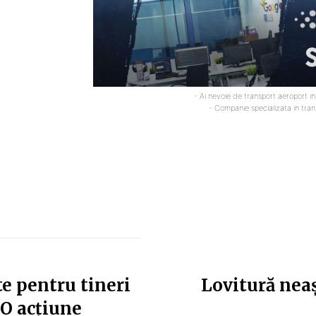
- Ai nevoie de transport aeroport i
- Companie specializata in tra
e pentru tineri
Lovitură neaș
„O acțiune