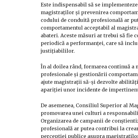
Este indispensabil să se implementeze 
magistraților și prevenirea comportame
codului de conduită profesională ar put
comportamentul acceptabil al magistra
abateri. Aceste măsuri ar trebui să fie
periodică a performanței, care să inclu
justițiabililor.
În al doilea rând, formarea continuă a m
profesionale și gestionării comportamen
ajute magistrații să-și dezvolte abilită
apariției unor incidente de impertinen
De asemenea, Consiliul Superior al Magi
promovarea unei culturi a responsabilit
Organizarea de campanii de conștientiza
profesională ar putea contribui la crea
percepției publice asupra magistraților