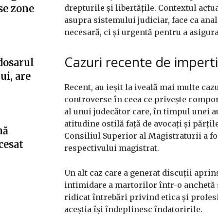
se zone
drepturile și libertățile. Contextul act
asupra sistemului judiciar, face ca an
necesară, ci și urgentă pentru a asigura 
Cazuri recente de impert
dosarul
ui, are
Recent, au ieșit la iveală mai multe caz
controverse în ceea ce privește compor
al unui judecător care, în timpul unei au
atitudine ostilă față de avocați și părți
nă
Consiliul Superior al Magistraturii a 
cesat
respectivului magistrat.
Un alt caz care a generat discuții aprin
intimidare a martorilor într-o anchetă s
ridicat întrebări privind etica și prof
aceștia își îndeplinesc îndatoririle.