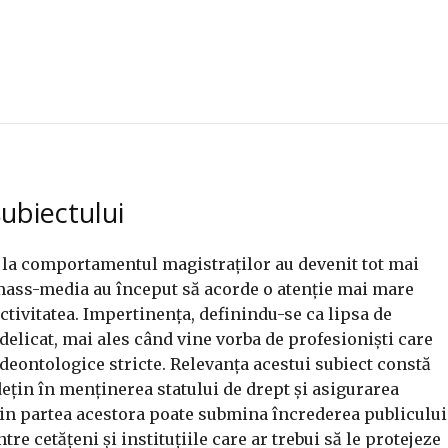
ubiectului
re la comportamentul magistraților au devenit tot mai
i mass-media au început să acorde o atenție mai mare
ctivitatea. Impertinența, definindu-se ca lipsa de
delicat, mai ales când vine vorba de profesioniști care
 deontologice stricte. Relevanța acestui subiect constă
 dețin în menținerea statului de drept și asigurarea
in partea acestora poate submina încrederea publicului
tre cetățeni și instituțiile care ar trebui să le protejeze