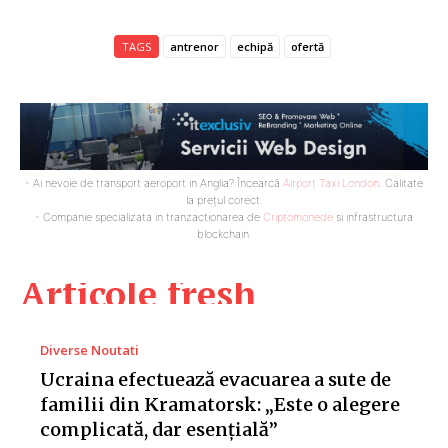
TAGS
antrenor
echipă
ofertă
- Ai nevoie de transport aeroport in Anglia? Încearcă
Airport Taxi London
. Calitate
la prețul corect.
- Companie specializata in tranzactionarea de
Criptomonede
si infrastructura
blockchain.
Articole fresh
Diverse Noutati
Ucraina efectuează evacuarea a sute de
familii din Kramatorsk: „Este o alegere
complicată, dar esențială”