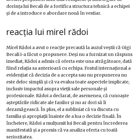
dorința lui Becali de a fortifica structura tehnică a echipei
și de a introduce o abordare nouă în vestiar.
reacția lui mirel rădoi
Mirel Rădoi a avut o reacție precaută la auzul veștii că Gigi
Becali i-a făcut o propunere. Deși nu a furnizat un răspuns
imediat, Rădoi a admis că oferta este una atrăgătoare, dată
fiind relația sa anterioară cu echipa. Fostul internațional a
evidențiat că decizia de a accepta sau nu propunerea nu
este deloc simplă și că va evalua toate aspectele implicate,
inclusiv impactul asupra vieții sale personale și
profesionale. Rădoi a declarat, de asemenea, că cunoaște
așteptările ridicate ale fanilor și nu ar dori să îi
dezamăgească. În plus, el a subliniat că va discuta cu
familia și apropiații înainte de a lua o decizie finală. În
încheiere, Rădoi a mulțumit lui Becali pentru încrederea
manifestată și a promis că va analiza oferta cu toată
seriozitatea.