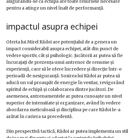
asigurându-se că echipa are toate resursele necesare
pentru a atinge un nivel înalt de performanță.
impactul asupra echipei
Oferta lui Mirel Rădoi are potențialul de a genera un
impact considerabil asupra echipei, atât din punct de
vedere sportiv, cât și psihologic. Jucătorii ar putea să fie
încurajați de prezența unui antrenor de renume și
experiență, care să le ofere încredere și direcție într-o
perioadă de nesiguranță. Sosirea lui Rădoi ar putea să
aducă un val proaspăt de energie în vestiar, revigorând
spiritul de echipă și colaborarea dintre jucători. De
asemenea, antrenamentele ar putea cunoaște un nivel
superior de intensitate și organizare, având în vedere
abordarea meticuloasă și disciplina pe care Rădoi le-a
arătat în cariera sa precedentă.
Din perspectivă tactică, Rădoi ar putea implementa un stil
de joc mai dinamic și adaptat la cerințele fotbalului