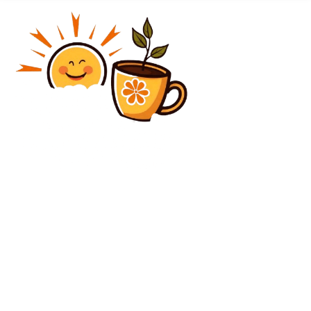
Diverse Noutati
Diferența dintre rulajul pe bonus și rulajul pe
depunere și cum te afectează la cashout
Diverse Noutati
Imperiul secret de 95 de miliarde de dolari al
ayatollahului Khamenei: Modalitatea prin care a