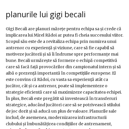
planurile lui gigi becali
Gigi Becali are planuri mărețe pentru echipa sa și crede că
implicarea lui Mirel Rădoi ar putea fi cheia succesului viitor.
Scopul său este de a revitaliza echipa prin numirea unui
antrenor cu experiență și viziune, care să fie capabil să
motiveze jucătorii și să îi îndrume spre performanțe mai
bune. Becali urmărește să formeze o echipă competitivă
care să facă față provocărilor din campionatul intern și să
aibă o prezență importantă în competițiile europene. El
este convins că Rădoi, cu vasta sa experiență atât ca
jucător, cât și ca antrenor, poate să implementeze o
strategie eficientă care să maximizeze capacitatea echipei.
În plus, Becali este pregătit să investească în transferuri
strategice, aducând jucători care să se potrivească stilului
de joc dorit și să aducă un plus de valoare. Planurile sale
includ, de asemenea, modernizarea infrastructurii
clubului și îmbunătățirea condițiilor de antrenament,