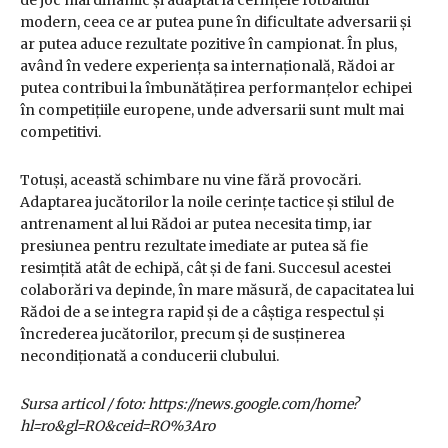
modern, ceea ce ar putea pune în dificultate adversarii și
ar putea aduce rezultate pozitive în campionat. În plus,
având în vedere experiența sa internațională, Rădoi ar
putea contribui la îmbunătățirea performanțelor echipei
în competițiile europene, unde adversarii sunt mult mai
competitivi.
Totuși, această schimbare nu vine fără provocări.
Adaptarea jucătorilor la noile cerințe tactice și stilul de
antrenament al lui Rădoi ar putea necesita timp, iar
presiunea pentru rezultate imediate ar putea să fie
resimțită atât de echipă, cât și de fani. Succesul acestei
colaborări va depinde, în mare măsură, de capacitatea lui
Rădoi de a se integra rapid și de a câștiga respectul și
încrederea jucătorilor, precum și de susținerea
necondiționată a conducerii clubului.
Sursa articol / foto: https://news.google.com/home?
hl=ro&gl=RO&ceid=RO%3Aro