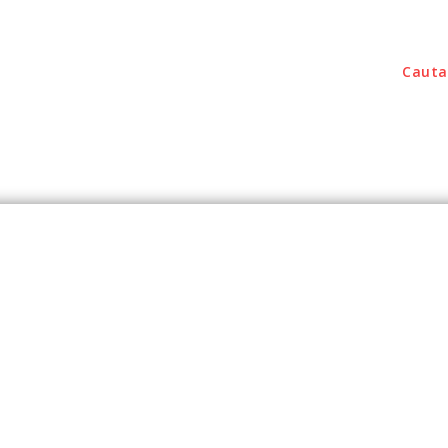
Cauta
outati
Home & Deco
Sanatate / Hobby
Tec