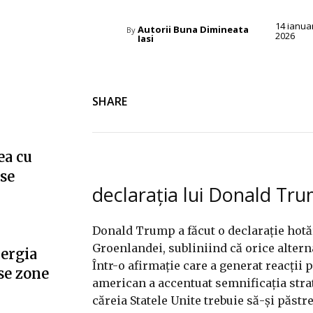
14 ianua
Autorii Buna Dimineata
By
2026
Iasi
SHARE
ea cu
”se
declarația lui Donald Tr
Donald Trump a făcut o declarație hotăr
Groenlandei, subliniind că orice alterna
nergia
Într-o afirmație care a generat reacții 
se zone
american a accentuat semnificația stra
căreia Statele Unite trebuie să-și păst