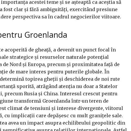
 importanța acestei teme și se așteaptă ca aceștia să
 fost clar și fără ambiguități, exercitând presiune
idere perspectiva sa în cadrul negocierilor viitoare.
 pentru Groenlanda
 acoperită de gheață, a devenit un punct focal în
 sale strategice și resurselor naturale potențial
 de Nord și Europa, precum și proximitatea față de
ație de mare interes pentru puterile globale. În
determină topirea gheții și deschiderea de noi rute
tanță sporită, atrăgând atenția nu doar a Statelor
ali, precum Rusia și China. Interesul crescut pentru
egiune transformă Groenlanda într-un teren de
st climat de tensiuni și interese divergente, viitorul
 cu implicații care depășesc cu mult granițele sale.
tea avea un impact asupra echilibrului geopolitic din
 semnificative asupra relațiilor internaționale. Astfel,