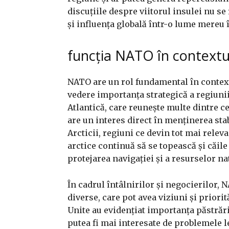
discuțiile despre viitorul insulei nu se
și influența globală într-o lume mereu
funcția NATO în contextu
NATO are un rol fundamental în context
vedere importanța strategică a regiunii
Atlantică, care reunește multe dintre ce
are un interes direct în menținerea stabi
Arcticii, regiuni ce devin tot mai relev
arctice continuă să se topească și căil
protejarea navigației și a resurselor n
În cadrul întâlnirilor și negocierilor
diverse, care pot avea viziuni și priorit
Unite au evidențiat importanța păstrări
putea fi mai interesate de problemele l