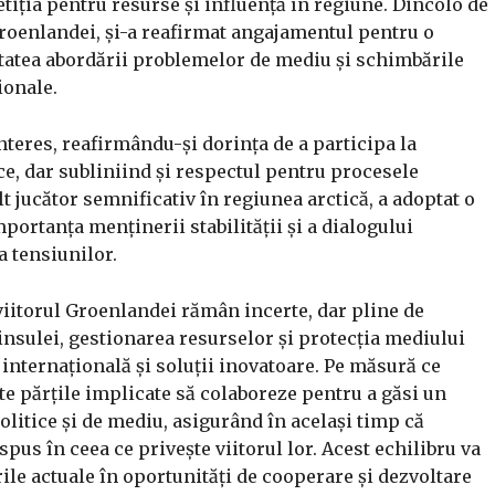
iția pentru resurse și influență în regiune. Dincolo de
Groenlandei, și-a reafirmat angajamentul pentru o
itatea abordării problemelor de mediu și schimbările
ionale.
interes, reafirmându-și dorința de a participa la
e, dar subliniind și respectul pentru procesele
t jucător semnificativ în regiunea arctică, a adoptat o
mportanța menținerii stabilității și a dialogului
a tensiunilor.
viitorul Groenlandei rămân incerte, dar pline de
nsulei, gestionarea resurselor și protecția mediului
internațională și soluții inovatoare. Pe măsură ce
oate părțile implicate să colaboreze pentru a găsi un
olitice și de mediu, asigurând în același timp că
pus în ceea ce privește viitorul lor. Acest echilibru va
ile actuale în oportunități de cooperare și dezvoltare