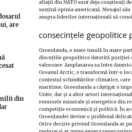
aliații din NATO sunt deja conștienți de
susțină opinia americană. Mesajul său a
dosarul
asupra liderilor internaționali să cons
ui, are
consecințele geopolitice
Groenlanda, o mare insulă în mare parte
nă
discuțiile geopolitice datorită poziției
valoroase. Amplasarea sa între America
cesat
Oceanul Arctic, o transformă într-o loc
contextul schimbărilor climatice, care 
maritime, Groenlanda a câștigat o impor
Unite, dar și a altor actori internațion
milii din
resursele minerale și energetice din r
dar
competiție economică și politică. În ace
Groenlandei devine o problemă delicată,
Orice decizie privind Groenlanda ar pu
regiune și ar putea genera repercusiuni