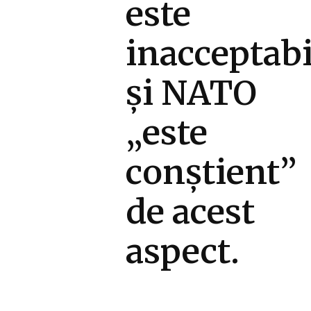
este
inacceptabi
și NATO
„este
conștient”
de acest
aspect.
Diverse Noutati