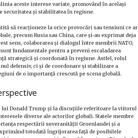
alinia aceste interese variate, promovând în același
securitatea și stabilitatea în regiune.
ită să reacționeze la orice provocări sau tensiuni ce ar
obale, precum Rusia sau China, care și-au exprimat deja
cest sens, colaborarea și dialogul între membrii NATO,
, sunt fundamentale pentru a preveni escaladarea
ță strategică și coordonată în regiune. Astfel, rolul
ul defensiv, ci și de coordonare și stabilizare a
regiuni de o importanță crescută pe scena globală.
perspective
lui Donald Trump și la discuțiile referitoare la viitorul
interesele diverse ale actorilor globali. Statele membre
rtanța respectării suveranității Groenlandei și a
 exprimând totodată îngrijorarea față de posibilele