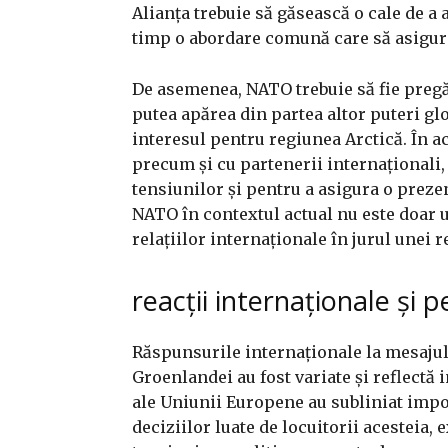
Alianța trebuie să găsească o cale de a 
timp o abordare comună care să asigure 
De asemenea, NATO trebuie să fie pregăt
putea apărea din partea altor puteri gl
interesul pentru regiunea Arctică. În a
precum și cu partenerii internaționali
tensiunilor și pentru a asigura o prezen
NATO în contextul actual nu este doar un
relațiilor internaționale în jurul unei 
reacții internaționale și 
Răspunsurile internaționale la mesajul 
Groenlandei au fost variate și reflectă 
ale Uniunii Europene au subliniat impo
deciziilor luate de locuitorii acesteia,