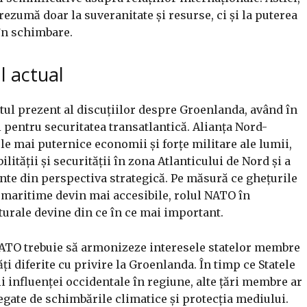
 rezumă doar la suveranitate și resurse, ci și la puterea
 în schimbare.
l actual
ul prezent al discuțiilor despre Groenlanda, având în
 pentru securitatea transatlantică. Alianța Nord-
le mai puternice economii și forțe militare ale lumii,
lității și securității în zona Atlanticului de Nord și a
ante din perspectiva strategică. Pe măsură ce ghețurile
e maritime devin mai accesibile, rolul NATO în
aturale devine din ce în ce mai important.
, NATO trebuie să armonizeze interesele statelor membre
ăți diferite cu privire la Groenlanda. În timp ce Statele
i influenței occidentale în regiune, alte țări membre ar
egate de schimbările climatice și protecția mediului.