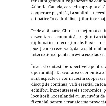
tensiuni geopolitice generate de compet
Atlantic, Canada, ca vecin apropiat al 
cooperare pașnică și a subliniat neces
climatice în cadrul discuțiilor internaț
Pe de altă parte, China a reacționat cu 
dezvoltarea economică a regiunii arctic
diplomatice internaționale. Rusia, un al
poziție mai rezervată, dar a subliniat i
internațional pentru a evita escaladare
În acest context, perspectivele pentru 
oportunități. Dezvoltarea economică a i
sunt aspecte ce vor necesita cooperare 
discuțiile continuă, va fi esențial ca t
echilibru între interesele economice, p
locuitorii Groenlandei au un cuvânt de s
fi crucial pentru a transforma provocăr