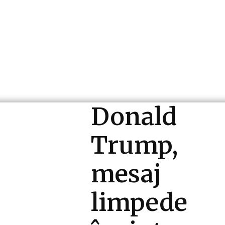
ri si Industrii
Cultura si Entertainment
Diverse N
Donald
Trump,
mesaj
limpede