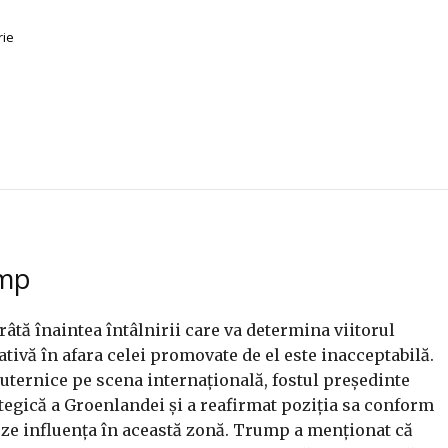
rie
ump
âtă înaintea întâlnirii care va determina viitorul
tivă în afara celei promovate de el este inacceptabilă.
puternice pe scena internațională, fostul președinte
tegică a Groenlandei și a reafirmat poziția sa conform
reze influența în această zonă. Trump a menționat că