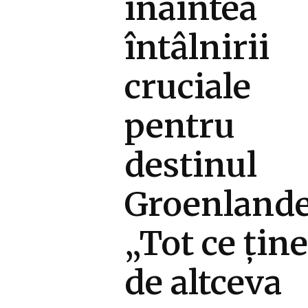
înaintea
întâlnirii
cruciale
pentru
destinul
Groenlande
„Tot ce țin
de altceva