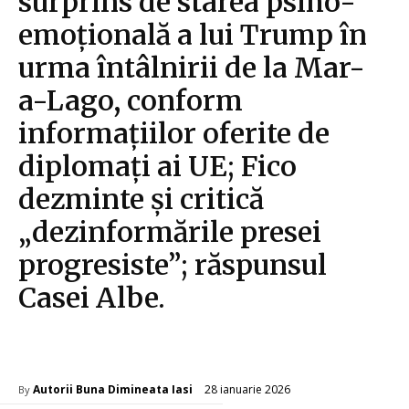
surprins de starea psiho-
emoțională a lui Trump în
urma întâlnirii de la Mar-
a-Lago, conform
informațiilor oferite de
diplomați ai UE; Fico
dezminte și critică
„dezinformările presei
progresiste”; răspunsul
Casei Albe.
Diverse Noutati
28 ianuarie 2026
Autorii Buna Dimineata Iasi
By