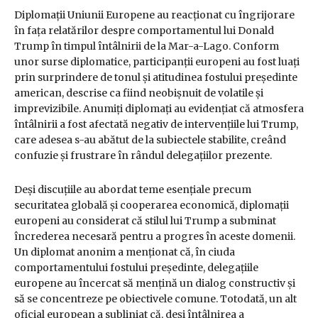
Diplomații Uniunii Europene au reacționat cu îngrijorare
în fața relatărilor despre comportamentul lui Donald
Trump în timpul întâlnirii de la Mar-a-Lago. Conform
unor surse diplomatice, participanții europeni au fost luați
prin surprindere de tonul și atitudinea fostului președinte
american, descrise ca fiind neobișnuit de volatile și
imprevizibile. Anumiți diplomați au evidențiat că atmosfera
întâlnirii a fost afectată negativ de intervențiile lui Trump,
care adesea s-au abătut de la subiectele stabilite, creând
confuzie și frustrare în rândul delegațiilor prezente.
Deși discuțiile au abordat teme esențiale precum
securitatea globală și cooperarea economică, diplomații
europeni au considerat că stilul lui Trump a subminat
încrederea necesară pentru a progres în aceste domenii.
Un diplomat anonim a menționat că, în ciuda
comportamentului fostului președinte, delegațiile
europene au încercat să mențină un dialog constructiv și
să se concentreze pe obiectivele comune. Totodată, un alt
oficial european a subliniat că, deși întâlnirea a