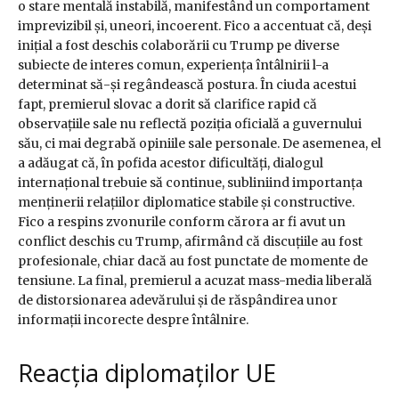
o stare mentală instabilă, manifestând un comportament
imprevizibil și, uneori, incoerent. Fico a accentuat că, deși
inițial a fost deschis colaborării cu Trump pe diverse
subiecte de interes comun, experiența întâlnirii l-a
determinat să-și regândească postura. În ciuda acestui
fapt, premierul slovac a dorit să clarifice rapid că
observațiile sale nu reflectă poziția oficială a guvernului
său, ci mai degrabă opiniile sale personale. De asemenea, el
a adăugat că, în pofida acestor dificultăți, dialogul
internațional trebuie să continue, subliniind importanța
menținerii relațiilor diplomatice stabile și constructive.
Fico a respins zvonurile conform cărora ar fi avut un
conflict deschis cu Trump, afirmând că discuțiile au fost
profesionale, chiar dacă au fost punctate de momente de
tensiune. La final, premierul a acuzat mass-media liberală
de distorsionarea adevărului și de răspândirea unor
informații incorecte despre întâlnire.
Reacția diplomaților UE