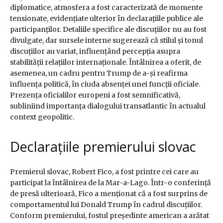
diplomatice, atmosfera a fost caracterizată de momente
tensionate, evidențiate ulterior în declarațiile publice ale
participanților. Detaliile specifice ale discuțiilor nu au fost
divulgate, dar sursele interne sugerează că stilul și tonul
discuțiilor au variat, influențând percepția asupra
stabilității relațiilor internaționale. Întâlnirea a oferit, de
asemenea, un cadru pentru Trump de a-și reafirma
influența politică, în ciuda absenței unei funcții oficiale.
Prezența oficialilor europeni a fost semnificativă,
subliniind importanța dialogului transatlantic în actualul
context geopolitic.
Declarațiile premierului slovac
Premierul slovac, Robert Fico, a fost printre cei care au
participat la întâlnirea de la Mar-a-Lago. Într-o conferință
de presă ulterioară, Fico a menționat că a fost surprins de
comportamentul lui Donald Trump în cadrul discuțiilor.
Conform premierului, fostul președinte american a arătat