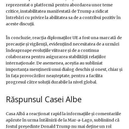
reprezentat o platformă pentru abordarea unor teme
critice, instabilitatea manifestată de Trump a ridicat
întrebări cu privire la abilitatea sa de a contribui pozitiv în
aceste discuții.
În concluzie, reacția diplomaților UE a fost una marcată de
precauție și vigilență, evidențiind necesitatea de a urmări
îndeaproape evoluțiile viitoare și de a continua
colaborarea pentru asigurarea stabilității relațiilor
internaționale. De asemenea, aceștia au subliniat
importanța menținerii unui dialog deschis și onest, chiar și
în fața provocărilor neașteptate, pentru a facilita
progresul către soluții durabile la nivel global.
Răspunsul Casei Albe
Casa Albă a reacționat rapid la informațiile și comentariile
apărute în urma întâlnirii de la Mar-a-Lago, subliniind că
fostul președinte Donald Trump nu mai deține un rol