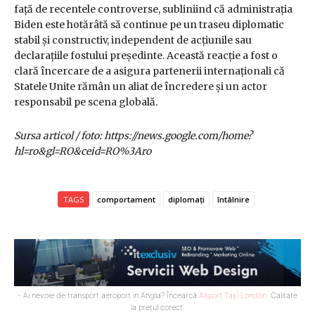
față de recentele controverse, subliniind că administrația
Biden este hotărâtă să continue pe un traseu diplomatic
stabil și constructiv, independent de acțiunile sau
declarațiile fostului președinte. Această reacție a fost o
clară încercare de a asigura partenerii internaționali că
Statele Unite rămân un aliat de încredere și un actor
responsabil pe scena globală.
Sursa articol / foto: https://news.google.com/home?
hl=ro&gl=RO&ceid=RO%3Aro
TAGS
comportament
diplomați
întâlnire
- Ai nevoie de transport aeroport in Anglia? Încearcă
Airport Taxi London
. Calitate
la prețul corect.