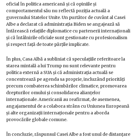
oficial în politica americană și că opiniile și
comportamentul său nu reflectă poziția actuală a
guvernului Statelor Unite. Un purtător de cuvânt al Casei
Albe a declarat că administrația Biden se angajează să
întărească relațiile diplomatice cu partenerii internaționali
și că întâlnirile oficiale sunt gestionate cu profesionalism
și respect față de toate părțile implicate.
În plus, Casa Albă a subliniat că speculațiile referitoare la
starea mintală a lui Trump nu sunt relevante pentru
politica externă a SUA și că administrația actuală se
concentrează pe agenda sa proprie, incluzând priorități
precum combaterea schimbărilor climatice, promovarea
drepturilor omului și consolidarea alianțelor
internaționale. Americanii au reafirmat, de asemenea,
angajamentul de a colabora strâns cu Uniunea Europeană
și alte organizații internaționale pentru a aborda
provocările globale comune.
În concluzie, răspunsul Casei Albe a fost unul de distanțare