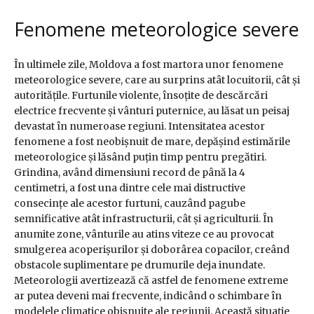
Fenomene meteorologice severe
În ultimele zile, Moldova a fost martora unor fenomene
meteorologice severe, care au surprins atât locuitorii, cât și
autoritățile. Furtunile violente, însoțite de descărcări
electrice frecvente și vânturi puternice, au lăsat un peisaj
devastat în numeroase regiuni. Intensitatea acestor
fenomene a fost neobișnuit de mare, depășind estimările
meteorologice și lăsând puțin timp pentru pregătiri.
Grindina, având dimensiuni record de până la 4
centimetri, a fost una dintre cele mai distructive
consecințe ale acestor furtuni, cauzând pagube
semnificative atât infrastructurii, cât și agriculturii. În
anumite zone, vânturile au atins viteze ce au provocat
smulgerea acoperișurilor și doborârea copacilor, creând
obstacole suplimentare pe drumurile deja inundate.
Meteorologii avertizează că astfel de fenomene extreme
ar putea deveni mai frecvente, indicând o schimbare în
modelele climatice obișnuite ale regiunii. Această situație