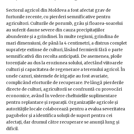
Sectorul agricol din Moldova a fost afectat grav de
furtunile recente, cu pierderi semnificative pentru
agricultori. Culturile de porumb, grâu și floarea-soarelui
au suferit daune severe din cauza precipitațiilor
abundente și a grindinei. În multe regiuni, grindina de
mari dimensiuni, de până la 4 centimetri, a distrus complet
suprafețe extinse de culturi, lăsând fermierii fără o parte
semnificativă din recolta anticipată. De asemenea, ploile
torențiale au dus la eroziunea solului, afectând viitoarele
culturi și capacitatea de regenerare a terenului agricol. În
unele cazuri, sistemele de irigație au fost avariate,
complicând eforturile de recuperare. Pe lângă pierderile
directe de culturi, agricultorii se confruntă cu provocări
economice, având în vedere cheltuielile suplimentare
pentru replantare și reparații. Organizațiile agricole și
autoritățile locale colaborează pentru a evalua severitatea
pagubelor și a identifica soluții de suport pentru cei
afectați, dar drumul către recuperare se anunță lung și
dificil.