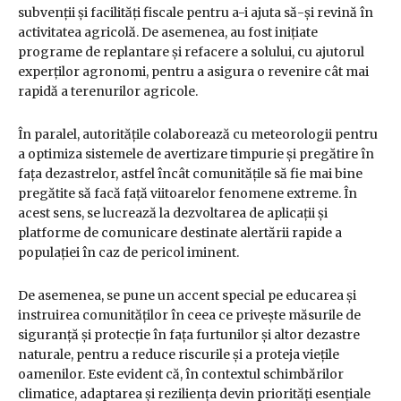
subvenții și facilități fiscale pentru a-i ajuta să-și revină în
activitatea agricolă. De asemenea, au fost inițiate
programe de replantare și refacere a solului, cu ajutorul
experților agronomi, pentru a asigura o revenire cât mai
rapidă a terenurilor agricole.
În paralel, autoritățile colaborează cu meteorologii pentru
a optimiza sistemele de avertizare timpurie și pregătire în
fața dezastrelor, astfel încât comunitățile să fie mai bine
pregătite să facă față viitoarelor fenomene extreme. În
acest sens, se lucrează la dezvoltarea de aplicații și
platforme de comunicare destinate alertării rapide a
populației în caz de pericol iminent.
De asemenea, se pune un accent special pe educarea și
instruirea comunităților în ceea ce privește măsurile de
siguranță și protecție în fața furtunilor și altor dezastre
naturale, pentru a reduce riscurile și a proteja viețile
oamenilor. Este evident că, în contextul schimbărilor
climatice, adaptarea și reziliența devin priorități esențiale