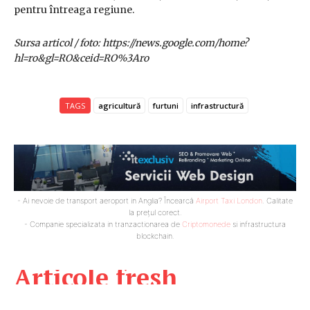
pentru întreaga regiune.
Sursa articol / foto: https://news.google.com/home?
hl=ro&gl=RO&ceid=RO%3Aro
TAGS
agricultură
furtuni
infrastructură
- Ai nevoie de transport aeroport in Anglia? Încearcă
Airport Taxi London
. Calitate
la prețul corect.
- Companie specializata in tranzactionarea de
Criptomonede
si infrastructura
blockchain.
Articole fresh