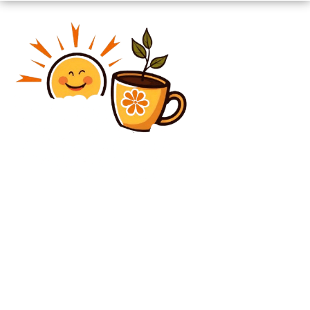
Diverse Noutati
Oana Gheorghiu îl învinuiește pe Grindeanu pentru
avizarea listării la bursă a TAROM și a altor societăți
de stat în timpul în care a...
Diverse Noutati