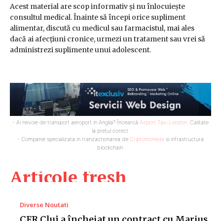
Acest material are scop informativ și nu înlocuiește
consultul medical. Înainte să începi orice supliment
alimentar, discută cu medicul sau farmacistul, mai ales
dacă ai afecțiuni cronice, urmezi un tratament sau vrei să
administrezi suplimente unui adolescent.
- Ai nevoie de transport aeroport in Anglia? Încearcă
Airport Taxi London
. Calitate
la prețul corect.
- Companie specializata in tranzactionarea de
Criptomonede
si infrastructura
blockchain.
Articole fresh
Diverse Noutati
CFR Cluj a încheiat un contract cu Marius