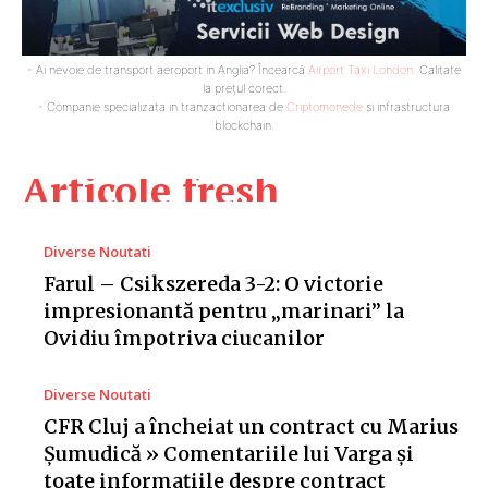
- Ai nevoie de transport aeroport in Anglia? Încearcă
Airport Taxi London
. Calitate
la prețul corect.
- Companie specializata in tranzactionarea de
Criptomonede
si infrastructura
blockchain.
Articole fresh
Diverse Noutati
Farul – Csikszereda 3-2: O victorie
impresionantă pentru „marinari” la
Ovidiu împotriva ciucanilor
Diverse Noutati
CFR Cluj a încheiat un contract cu Marius
Șumudică » Comentariile lui Varga și
toate informațiile despre contract