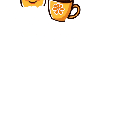
Diverse Noutati
„Conflictul interzis: Cum Emiratele Arabe Unite
revizuiesc narațiunea atacurilor iraniene…”
Diverse Noutati
Ambasadorul Statelor Unite la București: Colaborarea
dintre SUA și România atinge cele mai înalte niveluri
de până acum…
C
duminică, august 9, 2026
24.2
București
Contact www.bunadimineataiasi.ro