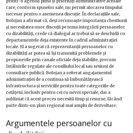
printr-o agendă plină și priorități administrative actuale
care, conform spuselor sale, nu permit alocarea timpului
necesar pentru o asemenea discuție. În declarațiile sale,
Bolojan a afirmat că, deși recunoaște importanța chestiunii
și necesitatea unor discuții pe tema integrării persoanelor
cu dizabilități, crede că dialogul ar trebui să se deschidă cu
departamentele deja existente în cadrul administrației
locale. El a sugerat că reprezentanții persoanelor cu
dizabilități ar putea să își transmită problemele și
propunerile prin canale oficiale deja stabilite, precum
întâlnirile regulate ale consiliului local sau sesiuni de
consultare publică. Bolojan a reiterat angajamentul
administrației de a continua să îmbunătățească
infrastructura și serviciile pentru toate categoriile de
cetățeni, inclusiv pentru cei cu nevoi speciale, dar a
subliniat că acest proces necesită timp și resurse, făcând
parte dintr-un plan regional mai amplu de dezvoltare.
Argumentele persoanelor cu