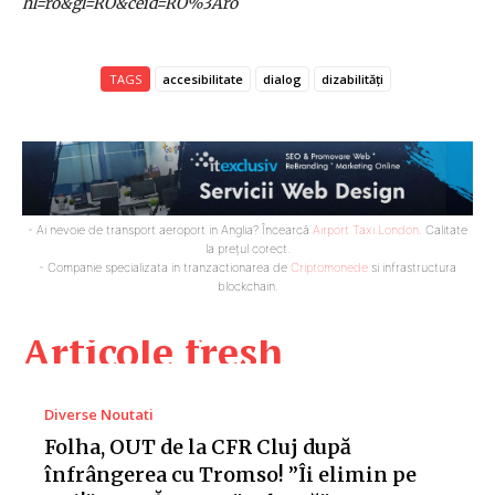
hl=ro&gl=RO&ceid=RO%3Aro
TAGS
accesibilitate
dialog
dizabilități
- Ai nevoie de transport aeroport in Anglia? Încearcă
Airport Taxi London
. Calitate
la prețul corect.
- Companie specializata in tranzactionarea de
Criptomonede
si infrastructura
blockchain.
Articole fresh
Diverse Noutati
Folha, OUT de la CFR Cluj după
înfrângerea cu Tromso! ”Îi elimin pe