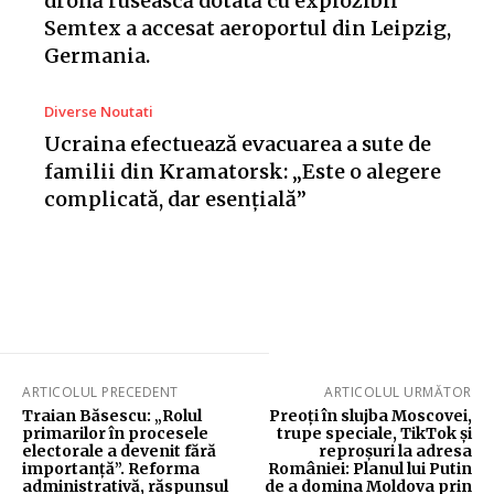
dronă rusească dotată cu explozibil
Semtex a accesat aeroportul din Leipzig,
Germania.
Diverse Noutati
Ucraina efectuează evacuarea a sute de
familii din Kramatorsk: „Este o alegere
complicată, dar esențială”
ARTICOLUL PRECEDENT
ARTICOLUL URMĂTOR
Traian Băsescu: „Rolul
Preoți în slujba Moscovei,
primarilor în procesele
trupe speciale, TikTok și
electorale a devenit fără
reproșuri la adresa
importanță”. Reforma
României: Planul lui Putin
administrativă, răspunsul
de a domina Moldova prin