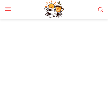
Stiri si noutati despre:
primari