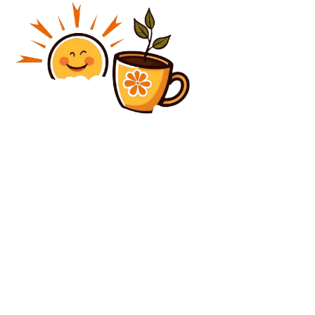
Diverse Noutati
Hotărârea lui Istvan Kovacs din meciul Liverpool –
Real Madrid va circula global » Verdictul expertului
pentru GSP + i-a uimit pe englezi
Diverse Noutati
Ilie Bolojan, după discuția din partid: „Hotărârea PNL
este să nu mai constituie o Coaliție cu PSD”