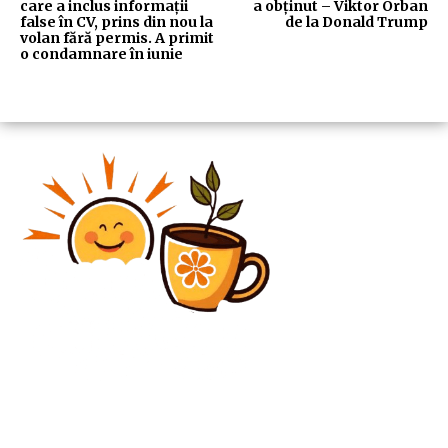
care a inclus informații
a obținut – Viktor Orban
false în CV, prins din nou la
de la Donald Trump
volan fără permis. A primit
o condamnare în iunie
Diverse Noutati
Liga Campionilor se întoarce LIVE » 5 echipe s-au
înscris până acum în etapa de eliminare