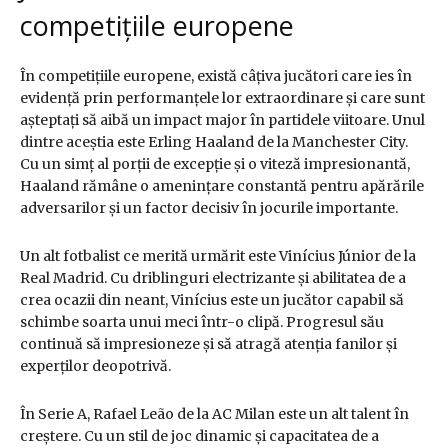
competițiile europene
În competițiile europene, există câțiva jucători care ies în
evidență prin performanțele lor extraordinare și care sunt
așteptați să aibă un impact major în partidele viitoare. Unul
dintre aceștia este Erling Haaland de la Manchester City.
Cu un simț al porții de excepție și o viteză impresionantă,
Haaland rămâne o amenințare constantă pentru apărările
adversarilor și un factor decisiv în jocurile importante.
Un alt fotbalist ce merită urmărit este Vinícius Júnior de la
Real Madrid. Cu driblinguri electrizante și abilitatea de a
crea ocazii din neant, Vinícius este un jucător capabil să
schimbe soarta unui meci într-o clipă. Progresul său
continuă să impresioneze și să atragă atenția fanilor și
experților deopotrivă.
În Serie A, Rafael Leão de la AC Milan este un alt talent în
creștere. Cu un stil de joc dinamic și capacitatea de a