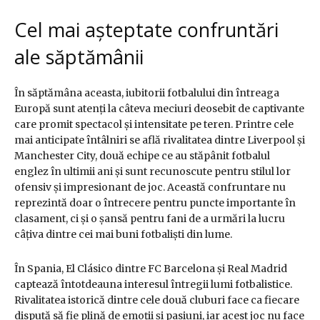
Cel mai așteptate confruntări
ale săptămânii
În săptămâna aceasta, iubitorii fotbalului din întreaga
Europă sunt atenți la câteva meciuri deosebit de captivante
care promit spectacol și intensitate pe teren. Printre cele
mai anticipate întâlniri se află rivalitatea dintre Liverpool și
Manchester City, două echipe ce au stăpânit fotbalul
englez în ultimii ani și sunt recunoscute pentru stilul lor
ofensiv și impresionant de joc. Această confruntare nu
reprezintă doar o întrecere pentru puncte importante în
clasament, ci și o șansă pentru fani de a urmări la lucru
câțiva dintre cei mai buni fotbaliști din lume.
În Spania, El Clásico dintre FC Barcelona și Real Madrid
captează întotdeauna interesul întregii lumi fotbalistice.
Rivalitatea istorică dintre cele două cluburi face ca fiecare
dispută să fie plină de emoții și pasiuni, iar acest joc nu face