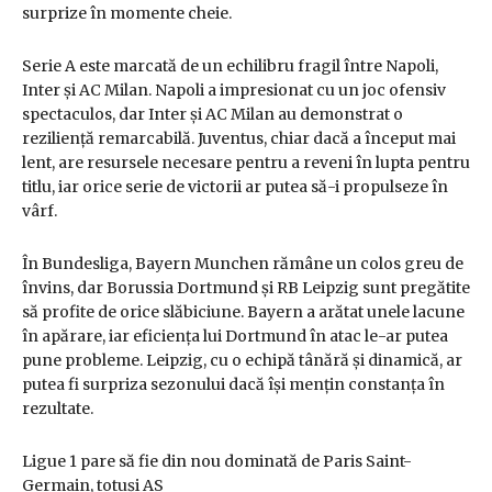
surprize în momente cheie.
Serie A este marcată de un echilibru fragil între Napoli,
Inter și AC Milan. Napoli a impresionat cu un joc ofensiv
spectaculos, dar Inter și AC Milan au demonstrat o
reziliență remarcabilă. Juventus, chiar dacă a început mai
lent, are resursele necesare pentru a reveni în lupta pentru
titlu, iar orice serie de victorii ar putea să-i propulseze în
vârf.
În Bundesliga, Bayern Munchen rămâne un colos greu de
învins, dar Borussia Dortmund și RB Leipzig sunt pregătite
să profite de orice slăbiciune. Bayern a arătat unele lacune
în apărare, iar eficiența lui Dortmund în atac le-ar putea
pune probleme. Leipzig, cu o echipă tânără și dinamică, ar
putea fi surpriza sezonului dacă își mențin constanța în
rezultate.
Ligue 1 pare să fie din nou dominată de Paris Saint-
Germain, totuși AS