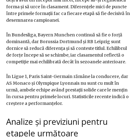
deși a avut un început mai încet, începe să-și regăsească
forma și să urce în clasament. Diferențele mici de puncte
între primele formații fac ca fiecare etapă să fie decisivă în
desemnarea campioanei.
În Bundesliga, Bayern Munchen continuă să fie o forță
dominantă, dar Borussia Dortmund și RB Leipzig sunt
dornice să reducă diferența și să conteste titlul. Echilibrul
de forțe începe să se schimbe, iar clasamentul reflectă o
competiție mai echilibrată decât în sezoanele anterioare.
În Ligue 1, Paris Saint-Germain rămâne la conducere, dar
AS Monaco și Olympique Lyonnais nu sunt cu mult în
urmă, ambele echipe având prestații solide care le mențin
în cursa pentru primele locuri. Statisticile recente indică o
creștere a performanțelor.
Analize și previziuni pentru
etapele următoare