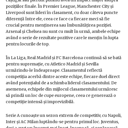
câștigat sau pierdut putând avea un impact major asupra
pozițiilor finale. În Premier League, Manchester City și
Liverpool sunt lideri în clasament, cu doar câteva puncte
diferență între ele, ceea ce face ca fiecare meci să fie
crucial pentru menținerea sau îmbunătățirea poziției.
Arsenal și Chelsea nu sunt cu mult în urmă, ambele echipe
având o serie de rezultate pozitive care le mențin în lupta
pentru locurile de top.
În La Liga, Real Madrid și FC Barcelona continuă să se bată
pentru supremație, cu Atletico Madrid și Sevilla
urmărindu-le îndeaproape. Clasamentul reflectă
competiția acerbă dintre aceste echipe, fiecare duel direct
având potențialul de a schimba liderul clasamentului. De
asemenea, echipele din mijlocul clasamentului urmăresc
să prindă un loc de cupe europene, ceea ce generează o
competiție intensă și imprevizibilă.
Serie A cunoaște un sezon extrem de competitiv, cu Napoli,
Inter și AC Milan luptându-se pentru primul loc. Juventus,