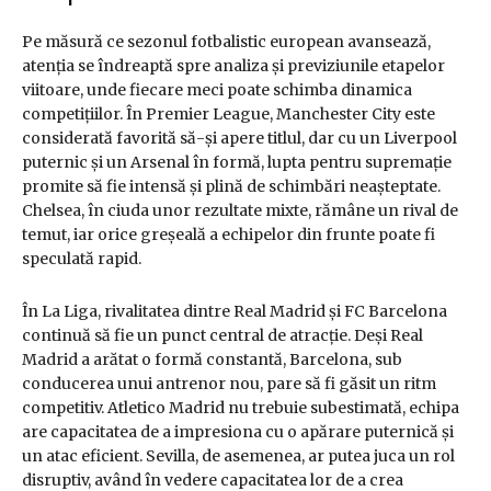
Pe măsură ce sezonul fotbalistic european avansează,
atenția se îndreaptă spre analiza și previziunile etapelor
viitoare, unde fiecare meci poate schimba dinamica
competițiilor. În Premier League, Manchester City este
considerată favorită să-și apere titlul, dar cu un Liverpool
puternic și un Arsenal în formă, lupta pentru supremație
promite să fie intensă și plină de schimbări neașteptate.
Chelsea, în ciuda unor rezultate mixte, rămâne un rival de
temut, iar orice greșeală a echipelor din frunte poate fi
speculată rapid.
În La Liga, rivalitatea dintre Real Madrid și FC Barcelona
continuă să fie un punct central de atracție. Deși Real
Madrid a arătat o formă constantă, Barcelona, sub
conducerea unui antrenor nou, pare să fi găsit un ritm
competitiv. Atletico Madrid nu trebuie subestimată, echipa
are capacitatea de a impresiona cu o apărare puternică și
un atac eficient. Sevilla, de asemenea, ar putea juca un rol
disruptiv, având în vedere capacitatea lor de a crea