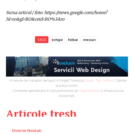
Sursa articol / foto: https://news.google.com/home?
hl=ro&gl=RO&ceid=RO%3Aro
TAGS
echipe
fotbal
meciuri
- Ai nevoie de transport aeroport in Anglia? Încearcă
Airport Taxi London
. Calitate
la prețul corect.
- Companie specializata in tranzactionarea de
Criptomonede
si infrastructura
blockchain.
Articole fresh
Diverse Noutati