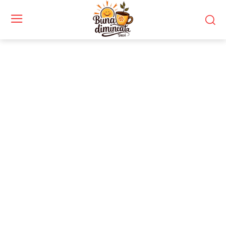
Stiri si noutati despre:
meciuri