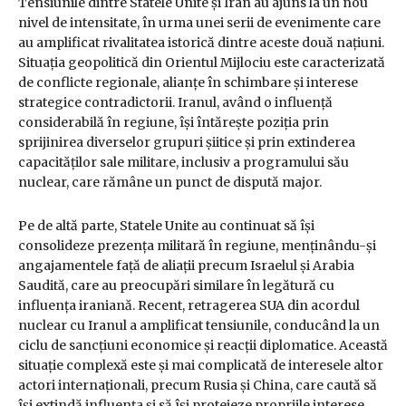
Tensiunile dintre Statele Unite și Iran au ajuns la un nou
nivel de intensitate, în urma unei serii de evenimente care
au amplificat rivalitatea istorică dintre aceste două națiuni.
Situația geopolitică din Orientul Mijlociu este caracterizată
de conflicte regionale, alianțe în schimbare și interese
strategice contradictorii. Iranul, având o influență
considerabilă în regiune, își întărește poziția prin
sprijinirea diverselor grupuri șiitice și prin extinderea
capacităților sale militare, inclusiv a programului său
nuclear, care rămâne un punct de dispută major.
Pe de altă parte, Statele Unite au continuat să își
consolideze prezența militară în regiune, menținându-și
angajamentele față de aliații precum Israelul și Arabia
Saudită, care au preocupări similare în legătură cu
influența iraniană. Recent, retragerea SUA din acordul
nuclear cu Iranul a amplificat tensiunile, conducând la un
ciclu de sancțiuni economice și reacții diplomatice. Această
situație complexă este și mai complicată de interesele altor
actori internaționali, precum Rusia și China, care caută să
își extindă influența și să își protejeze propriile interese