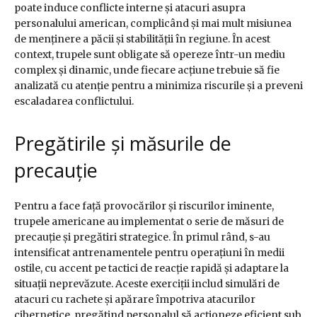
poate induce conflicte interne și atacuri asupra
personalului american, complicând și mai mult misiunea
de menținere a păcii și stabilității în regiune. În acest
context, trupele sunt obligate să opereze într-un mediu
complex și dinamic, unde fiecare acțiune trebuie să fie
analizată cu atenție pentru a minimiza riscurile și a preveni
escaladarea conflictului.
Pregătirile și măsurile de
precauție
Pentru a face față provocărilor și riscurilor iminente,
trupele americane au implementat o serie de măsuri de
precauție și pregătiri strategice. În primul rând, s-au
intensificat antrenamentele pentru operațiuni în medii
ostile, cu accent pe tactici de reacție rapidă și adaptare la
situații neprevăzute. Aceste exerciții includ simulări de
atacuri cu rachete și apărare împotriva atacurilor
cibernetice, pregătind personalul să acționeze eficient sub