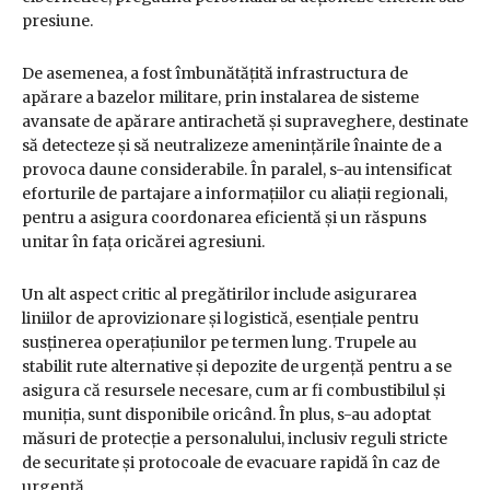
presiune.
De asemenea, a fost îmbunătățită infrastructura de
apărare a bazelor militare, prin instalarea de sisteme
avansate de apărare antirachetă și supraveghere, destinate
să detecteze și să neutralizeze amenințările înainte de a
provoca daune considerabile. În paralel, s-au intensificat
eforturile de partajare a informațiilor cu aliații regionali,
pentru a asigura coordonarea eficientă și un răspuns
unitar în fața oricărei agresiuni.
Un alt aspect critic al pregătirilor include asigurarea
liniilor de aprovizionare și logistică, esențiale pentru
susținerea operațiunilor pe termen lung. Trupele au
stabilit rute alternative și depozite de urgență pentru a se
asigura că resursele necesare, cum ar fi combustibilul și
muniția, sunt disponibile oricând. În plus, s-au adoptat
măsuri de protecție a personalului, inclusiv reguli stricte
de securitate și protocoale de evacuare rapidă în caz de
urgență.