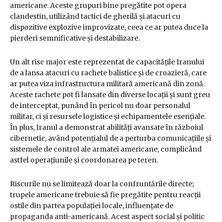
americane. Aceste grupuri bine pregătite pot opera
clandestin, utilizând tactici de gherilă și atacuri cu
dispozitive explozive improvizate, ceea ce ar putea duce la
pierderi semnificative și destabilizare.
Un alt risc major este reprezentat de capacitățile Iranului
de a lansa atacuri cu rachete balistice și de croazieră, care
ar putea viza infrastructura militară americană din zonă.
Aceste rachete pot fi lansate din diverse locații și sunt greu
de interceptat, punând în pericol nu doar personalul
militar, ci și resursele logistice și echipamentele esențiale.
În plus, Iranul a demonstrat abilități avansate în războiul
cibernetic, având potențialul de a perturba comunicațiile și
sistemele de control ale armatei americane, complicând
astfel operațiunile și coordonarea pe teren.
Riscurile nu se limitează doar la confruntările directe;
trupele americane trebuie să fie pregătite pentru reacții
ostile din partea populației locale, influențate de
propaganda anti-americană. Acest aspect social și politic