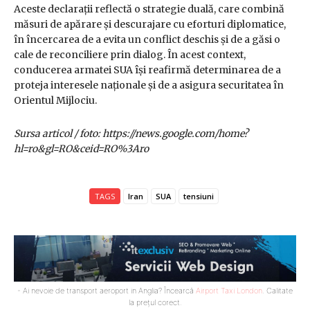
Aceste declarații reflectă o strategie duală, care combină
măsuri de apărare și descurajare cu eforturi diplomatice,
în încercarea de a evita un conflict deschis și de a găsi o
cale de reconciliere prin dialog. În acest context,
conducerea armatei SUA își reafirmă determinarea de a
proteja interesele naționale și de a asigura securitatea în
Orientul Mijlociu.
Sursa articol / foto: https://news.google.com/home?
hl=ro&gl=RO&ceid=RO%3Aro
TAGS
Iran
SUA
tensiuni
- Ai nevoie de transport aeroport in Anglia? Încearcă
Airport Taxi London
. Calitate
la prețul corect.