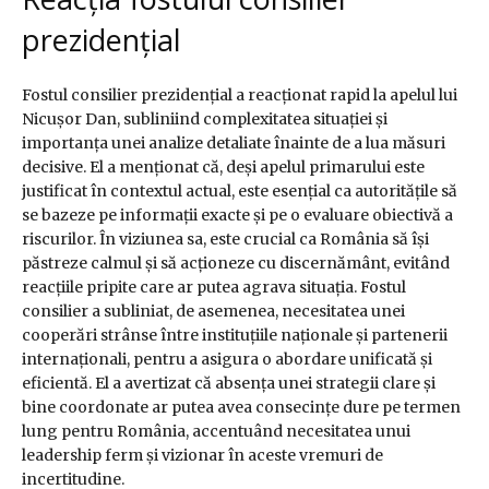
prezidențial
Fostul consilier prezidențial a reacționat rapid la apelul lui
Nicușor Dan, subliniind complexitatea situației și
importanța unei analize detaliate înainte de a lua măsuri
decisive. El a menționat că, deși apelul primarului este
justificat în contextul actual, este esențial ca autoritățile să
se bazeze pe informații exacte și pe o evaluare obiectivă a
riscurilor. În viziunea sa, este crucial ca România să își
păstreze calmul și să acționeze cu discernământ, evitând
reacțiile pripite care ar putea agrava situația. Fostul
consilier a subliniat, de asemenea, necesitatea unei
cooperări strânse între instituțiile naționale și partenerii
internaționali, pentru a asigura o abordare unificată și
eficientă. El a avertizat că absența unei strategii clare și
bine coordonate ar putea avea consecințe dure pe termen
lung pentru România, accentuând necesitatea unui
leadership ferm și vizionar în aceste vremuri de
incertitudine.