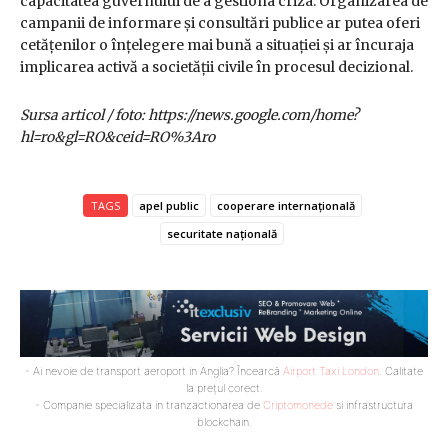
capacitatea guvernului de a gestiona criza. Organizarea de
campanii de informare și consultări publice ar putea oferi
cetățenilor o înțelegere mai bună a situației și ar încuraja
implicarea activă a societății civile în procesul decizional.
Sursa articol / foto: https://news.google.com/home?
hl=ro&gl=RO&ceid=RO%3Aro
TAGS
apel public
cooperare internațională
securitate națională
- Ai nevoie de transport aeroport in Anglia? Încearcă
Airport Taxi London
. Calitate
la prețul corect.
- Companie specializata in tranzactionarea de
Criptomonede
si infrastructura
blockchain.