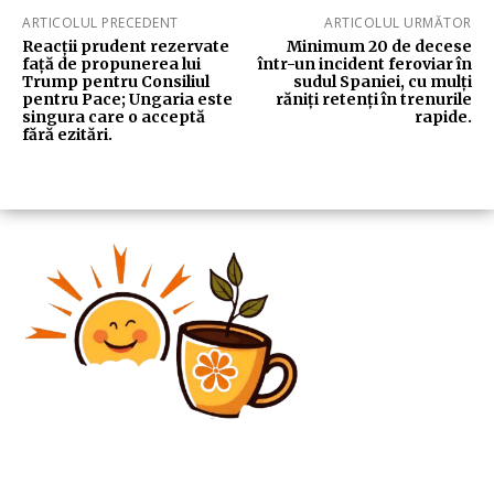
ARTICOLUL PRECEDENT
ARTICOLUL URMĂTOR
Reacții prudent rezervate
Minimum 20 de decese
față de propunerea lui
într-un incident feroviar în
Trump pentru Consiliul
sudul Spaniei, cu mulți
pentru Pace; Ungaria este
răniți retenți în trenurile
singura care o acceptă
rapide.
fără ezitări.
Diverse Noutati