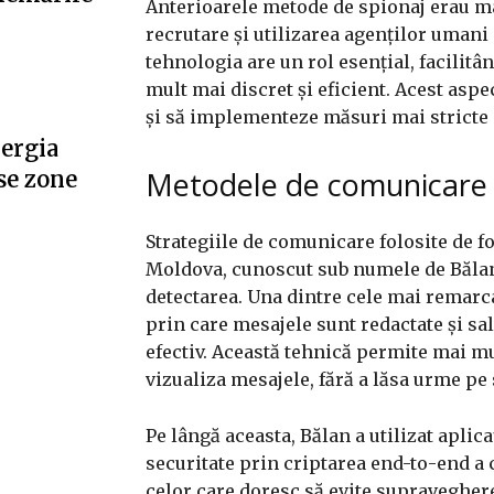
Anterioarele metode de spionaj erau ma
recrutare și utilizarea agenților umani 
tehnologia are un rol esențial, facilit
mult mai discret și eficient. Acest aspe
și să implementeze măsuri mai stricte 
nergia
Metodele de comunicare a
se zone
Strategiile de comunicare folosite de fo
Moldova, cunoscut sub numele de Bălan,
detectarea. Una dintre cele mai remarcab
prin care mesajele sunt redactate și salv
efectiv. Această tehnică permite mai mu
vizualiza mesajele, fără a lăsa urme pe 
Pe lângă aceasta, Bălan a utilizat aplica
securitate prin criptarea end-to-end a 
celor care doresc să evite supravegher