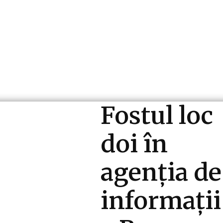
ri si Industrii
Cultura si Entertainment
Diverse N
Fostul loc
doi în
agenția de
informații