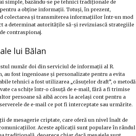
i simple, bazându-se pe tehnici tradiționale de
pentru a obține informații. Totuși, în prezent,
ând colectarea și transmiterea informațiilor într-un mod
ct a determinat autoritățile să-și revizuiască strategiile
de contraspionaj.
le lui Bălan
stul număr doi din serviciul de informații al R.
 au fost ingenioase și personalizate pentru a evita
ile tehnici a fost utilizarea „căsuțelor draft”, o metodă
ate ca schițe într-o căsuță de e-mail, fără a fi trimise
ltor persoane să aibă acces la același cont pentru a
serverele de e-mail ce pot fi interceptate sau urmărite.
ții de mesagerie criptate, care oferă un nivel înalt de
comunicațiilor. Aceste aplicații sunt populare în rândul
ea tradițională, deoarece chiar dacă mesajele sunt