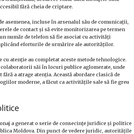
cesibil fără cheia de criptare.
 de asemenea, incluse în arsenalul său de comunicații,
rele de contact și să evite monitorizarea pe termen
un număr de telefon să fie asociat cu activități
licând eforturile de urmărire ale autorităților.
tate cu atenție au completat aceste metode tehnologice.
 colaboratorii săi în locuri publice aglomerate, unde
 fără a atrage atenția. Această abordare clasică de
giilor moderne, a făcut ca activitățile sale să fie greu
litice
ionaj a generat o serie de consecințe juridice și politice
blica Moldova. Din punct de vedere juridic, autoritățile