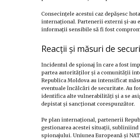
Consecințele acestui caz depășesc hota
internațional. Partenerii externi și-au 
informații sensibile să fi fost comprom
Reacții și măsuri de secur
Incidentul de spionaj în care a fost imp
partea autorităților și a comunității in
Republica Moldova au intensificat măsu
eventuale încălcări de securitate. Au fo
identifica alte vulnerabilități și a se a
depistat și sancționat corespunzător.
Pe plan internațional, partenerii Republ
gestionarea acestei situații, subliniin
spionajului. Uniunea Europeană și NAT