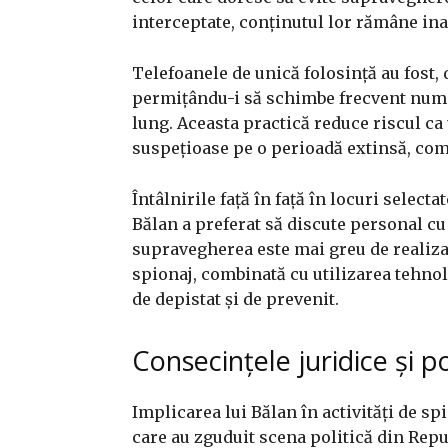
interceptate, conținutul lor rămâne inac
Telefoanele de unică folosință au fost,
permițându-i să schimbe frecvent nume
lung. Aceasta practică reduce riscul ca 
suspețioase pe o perioadă extinsă, comp
Întâlnirile față în față în locuri selec
Bălan a preferat să discute personal cu
supravegherea este mai greu de realizat
spionaj, combinată cu utilizarea tehnolo
de depistat și de prevenit.
Consecințele juridice și po
Implicarea lui Bălan în activități de sp
care au zguduit scena politică din Repu