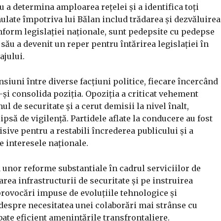
u a determina amploarea rețelei și a identifica toți
mulate împotriva lui Bălan includ trădarea și dezvăluirea
conform legislației naționale, sunt pedepsite cu pedepse
său a devenit un reper pentru întărirea legislației în
ajului.
nsiuni între diverse facțiuni politice, fiecare încercând
-și consolida poziția. Opoziția a criticat vehement
l de securitate și a cerut demisii la nivel înalt,
ipsă de vigilență. Partidele aflate la conducere au fost
sive pentru a restabili încrederea publicului și a
e interesele naționale.
a unor reforme substantiale în cadrul serviciilor de
rea infrastructurii de securitate și pe instruirea
provocări impuse de evoluțiile tehnologice și
 despre necesitatea unei colaborări mai strânse cu
ate eficient amenințările transfrontaliere.