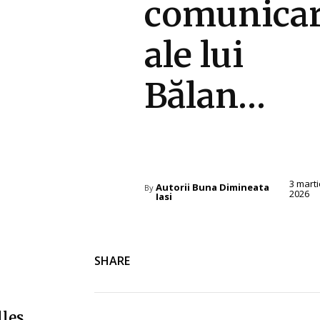
comunica
ale lui
Bălan…
Diverse Noutati
3 marti
Autorii Buna Dimineata
By
2026
Iasi
SHARE
lles