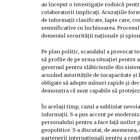
au început o investigație rodnică pentr
colaboratorii implicați. Acuzațiile for
de informații clasificate, fapte care, 
semnificative cu închisoarea. Procesul 
domeniul securității naționale și spion
Pe plan politic, scandalul a provocat te
să profite de pe urma situației pentru a
guvernul pentru slăbiciunile din sistemu
acuzând autoritățile de incapacitate și l
obligate să adopte măsuri rapide și deci
demonstra că sunt capabile să protejez
În același timp, cazul a subliniat nevoi
informații. S-a pus accent pe moderniza
personalului pentru a face față noilor 
geopolitice. S-a discutat, de asemenea,
partenerii internaționali pentru a comb