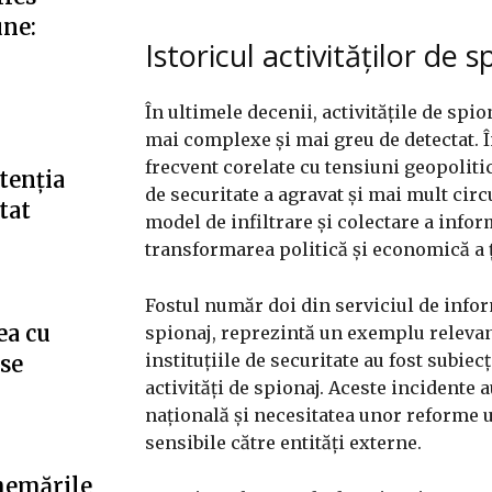
une:
Istoricul activităților de s
În ultimele decenii, activitățile de spi
mai complexe și mai greu de detectat. Î
frecvent corelate cu tensiuni geopoliti
tenția
de securitate a agravat și mai mult circ
tat
model de infiltrare și colectare a inform
transformarea politică și economică a ț
Fostul număr doi din serviciul de infor
ea cu
spionaj, reprezintă un exemplu relevant.
instituțiile de securitate au fost subie
”se
activități de spionaj. Aceste incidente 
națională și necesitatea unor reforme 
sensibile către entități externe.
hemările