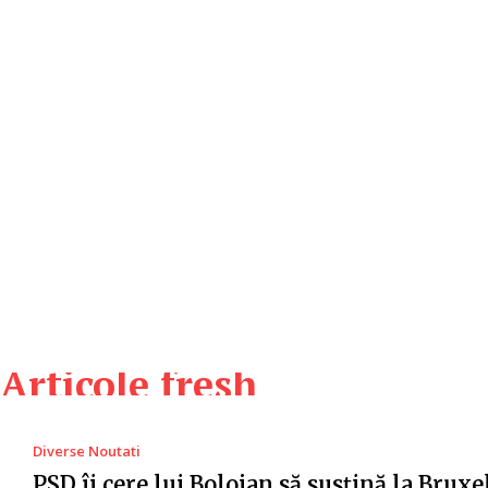
Articole fresh
Diverse Noutati
PSD îi cere lui Bolojan să susțină la Bruxe