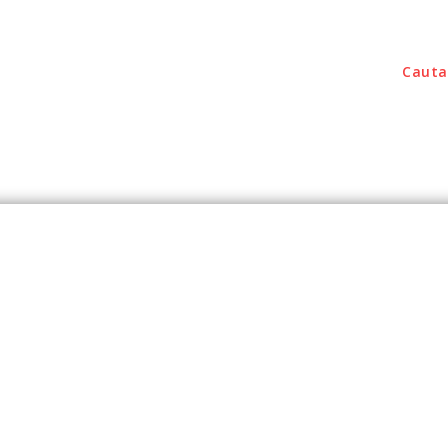
Cauta
outati
Home & Deco
Sanatate / Hobby
Tec