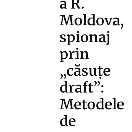
a R.
Moldova,
spionaj
prin
„căsuțe
draft”:
Metodele
de