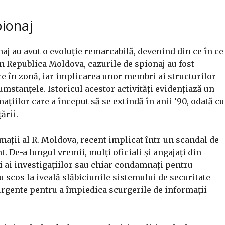
pionaj
onaj au avut o evoluție remarcabilă, devenind din ce în ce
n Republica Moldova, cazurile de spionaj au fost
ce în zonă, iar implicarea unor membri ai structurilor
umstanțele. Istoricul acestor activități evidențiază un
ațiilor care a început să se extindă în anii ’90, odată cu
ării.
mații al R. Moldova, recent implicat într-un scandal de
 De-a lungul vremii, mulți oficiali și angajați din
cți ai investigațiilor sau chiar condamnați pentru
au scos la iveală slăbiciunile sistemului de securitate
urgente pentru a împiedica scurgerile de informații