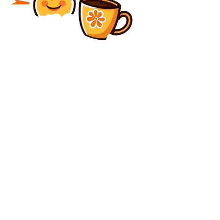
Diverse Noutati
Percheziții efectuate la DSU. Anchetatorii au confiscat
telefonul lui Raed Arafat (surse)
Diverse Noutati
Cum replică premierul Bolojan la cei care îi spun „Ilie
Sărăcie”. Declară despre creșterea taxelor și bugetul
partidelor.
C
duminică, august 9, 2026
22.8
București
Contact www.bunadimineataiasi.ro