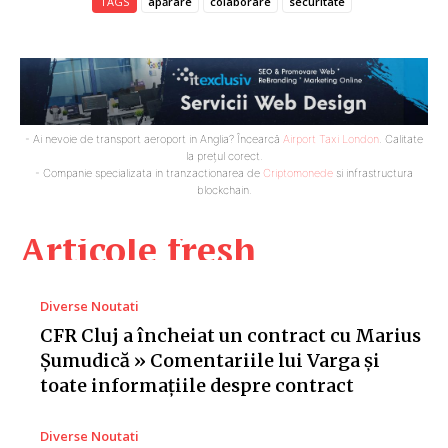
TAGS
apărare
colaborare
securitate
- Ai nevoie de transport aeroport in Anglia? Încearcă
Airport Taxi London
. Calitate
la prețul corect.
- Companie specializata in tranzactionarea de
Criptomonede
si infrastructura
blockchain.
Articole fresh
Diverse Noutati
CFR Cluj a încheiat un contract cu Marius
Șumudică » Comentariile lui Varga și
toate informațiile despre contract
Diverse Noutati