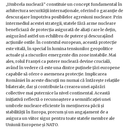
„Umbrela nucleară” constituie un concept fundamental în
arhitectura securității internaționale, oferind o garanție de
descurajare împotriva posibilelor agresiuni nucleare. Prin
intermediul acestei strategii, statele fără arme nucleare
beneficiază de protecția asigurată de aliați care le dețin,
asigurând astfel un echilibru de putere și descurajând
acțiunile ostile. În contextul european, această protecție
este vitală, în special în lumina tensiunilor geopolitice
actuale și a riscurilor emergente din zone instabile. Mai
ales, rolul Franței ca putere nucleară devine crucială,
având în vedere că este una dintre puținele țări europene
capabile să ofere o asemenea protecție. Implicarea
României în aceste discuții nu numai că întărește relațiile
bilaterale, dar și contribuie la crearea unei apărări
collective mai puternice la nivel continental. Această
inițiativă reflectă o recunoaștere a semnificației unei
umbrele nucleare eficiente în menținerea păcii și
stabilității în Europa, precum și un angajament de a
asigura un viitor sigur pentru toate statele membre ale
Uniunii Europene și NATO.