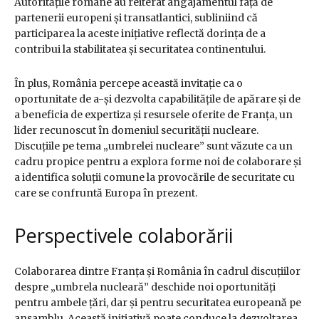
Autoritățile române au reiterat angajamentul față de
partenerii europeni și transatlantici, subliniind că
participarea la aceste inițiative reflectă dorința de a
contribui la stabilitatea și securitatea continentului.
În plus, România percepe această invitație ca o
oportunitate de a-și dezvolta capabilitățile de apărare și de
a beneficia de expertiza și resursele oferite de Franța, un
lider recunoscut în domeniul securității nucleare.
Discuțiile pe tema „umbrelei nucleare” sunt văzute ca un
cadru propice pentru a explora forme noi de colaborare și
a identifica soluții comune la provocările de securitate cu
care se confruntă Europa în prezent.
Perspectivele colaborării
Colaborarea dintre Franța și România în cadrul discuțiilor
despre „umbrela nucleară” deschide noi oportunități
pentru ambele țări, dar și pentru securitatea europeană pe
ansamblu. Această inițiativă poate conduce la dezvoltarea