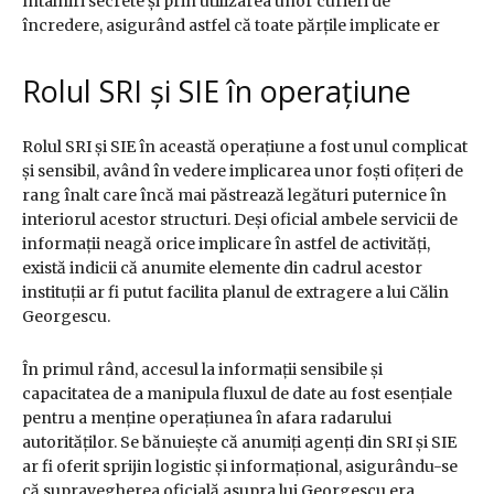
întâlniri secrete și prin utilizarea unor curieri de
încredere, asigurând astfel că toate părțile implicate er
Rolul SRI și SIE în operațiune
Rolul SRI și SIE în această operațiune a fost unul complicat
și sensibil, având în vedere implicarea unor foști ofițeri de
rang înalt care încă mai păstrează legături puternice în
interiorul acestor structuri. Deși oficial ambele servicii de
informații neagă orice implicare în astfel de activități,
există indicii că anumite elemente din cadrul acestor
instituții ar fi putut facilita planul de extragere a lui Călin
Georgescu.
În primul rând, accesul la informații sensibile și
capacitatea de a manipula fluxul de date au fost esențiale
pentru a menține operațiunea în afara radarului
autorităților. Se bănuiește că anumiți agenți din SRI și SIE
ar fi oferit sprijin logistic și informațional, asigurându-se
că supravegherea oficială asupra lui Georgescu era