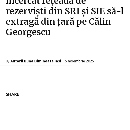
încercat rețeaua de
rezerviști din SRI și SIE să-l
extragă din țară pe Călin
Georgescu
Diverse Noutati
5 noiembrie 2025
Autorii Buna Dimineata Iasi
By
SHARE