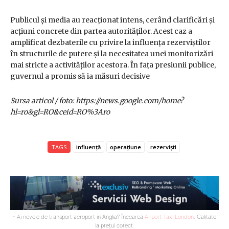
Publicul și media au reacționat intens, cerând clarificări și
acțiuni concrete din partea autorităților. Acest caz a
amplificat dezbaterile cu privire la influența rezerviștilor
în structurile de putere și la necesitatea unei monitorizări
mai stricte a activităților acestora. În fața presiunii publice,
guvernul a promis să ia măsuri decisive
Sursa articol / foto: https://news.google.com/home?
hl=ro&gl=RO&ceid=RO%3Aro
TAGS
influență
operațiune
rezerviști
- Ai nevoie de transport aeroport in Anglia? Încearcă
Airport Taxi London
. Calitate
la prețul corect.