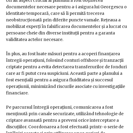
Un alt aspect crucial al planului a fost obținerea
documentelor necesare pentru a-i asigura lui Georgescu o
identitate temporară, care să îi permită trecerea
neobstrucționată prin diferite puncte vamale. Rețeaua a
mobilizat experți în falsificarea documentelor și a lucrat cu
persoane cheie din diverse instituții pentru a garanta
validitatea actelor necesare.
În plus, au fost luate măsuri pentru a acoperi finanțarea
întregii operațiuni, folosind conturi offshore și tranzacții
criptate pentru a evita detectarea transferurilor de fonduri
care ar fi putut crea suspiciuni. Această parte a planului a
fost esențială pentru a asigura fluiditatea și succesul
operațiunii, minimizând riscurile asociate cu investigațiile
financiare.
Pe parcursul întregii operațiuni, comunicarea a fost
menținută prin canale securizate, utilizând tehnologie de
criptare avansată pentru a preveni orice interceptare a
discuțiilor. Coordonarea a fost efectuată printr-o serie de