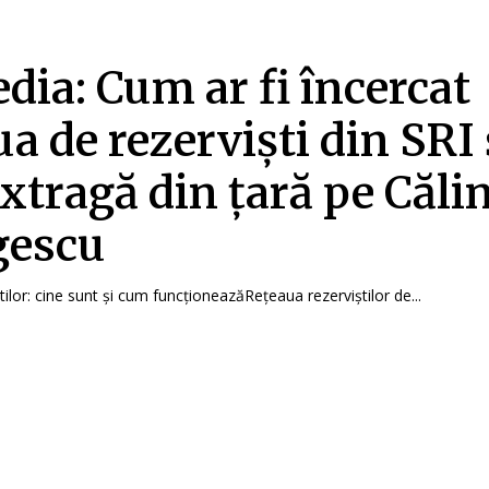
ia: Cum ar fi încercat
ua de rezerviști din SRI 
extragă din țară pe Căli
gescu
ilor: cine sunt și cum funcționeazăRețeaua rezerviștilor de...