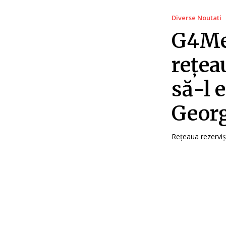
Diverse Noutati
G4Med
rețea
să-l 
Geor
Rețeaua rezervișt