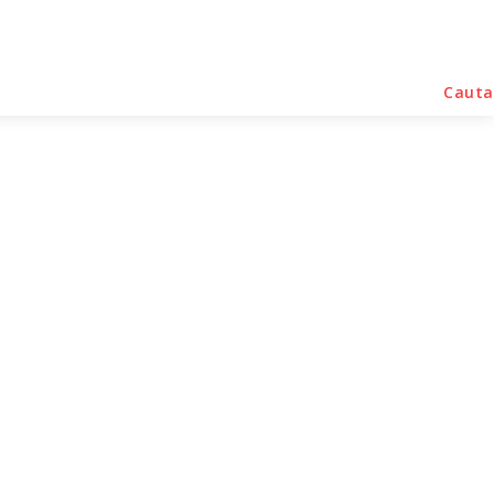
rse Noutati
Home & Deco
Sanatate / Hobby
Cauta
viști