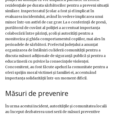
rezidențiale pe durata sărbătorilor pentru a preveni situații
similare. Inspectoratul Școlar a fost și el implicat în
evaluarea incidentului, având în vedere implicarea unui
minor într-un astfel de caz grav. La o conferință de presă,
purtătorul de cuvânt al poliției a accentuat importanța
colaborării între părinți, școli și autorități pentru a
monitoriza și ghida comportamentul copiilor, mai ales în
perioadele de sărbători. Prefectul județului a anunțat
organizarea de întâlniri cu liderii comunității pentru a
discuta măsuri adiționale de siguranță publică și pentru a
educa tinerii cu privire la consecințele violenței.
Concomitent, au fost făcute apeluri la comunitate pentru a
oferi sprijin moral victimei și familiei ei, accentuând
importanța solidarității într-un moment dificil.
Măsuri de prevenire
În urma acestui incident, autoritățile și comunitatea locală
au început dezbaterea unei serii de măsuri preventive