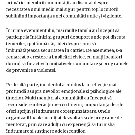
primărie, membrii comunității au discutat despre
necesitatea unui mediu mai sigur pentru toți locuitorii,
subliniind importanța unei comunități unite și vigilente.
În urma evenimentului, mai multe familii au început să
participe la întâlniri și grupuri de suport unde pot discuta
temerile și pot împărtăși idei despre cum să
îmbunătățească securitatea în cartier. De asemenea, s-a
remarcat o creștere a implicării civice, cu mulți locuitori
dorind să fie activi în inițiativele comunitare și programele
de prevenire a violenței.
Pe de altă parte, incidentul a condus la o reflecție mai
profundă asupra nevoilor emoționale și psihologice ale
tinerilor. Mulți membri ai comunității au început să
reconsidere interacțiunea cu tinerii și importanța de a le
oferi sprijin și îndrumare corespunzătoare. Unele
organizații locale au inițiat dezvoltarea de programe de
mentorat, prin care adulții cu experiență să furnishă
îndrumare și susținere adolescenților.