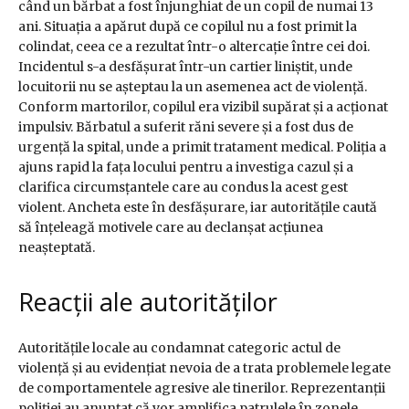
când un bărbat a fost înjunghiat de un copil de numai 13
ani. Situația a apărut după ce copilul nu a fost primit la
colindat, ceea ce a rezultat într-o altercație între cei doi.
Incidentul s-a desfășurat într-un cartier liniștit, unde
locuitorii nu se așteptau la un asemenea act de violență.
Conform martorilor, copilul era vizibil supărat și a acționat
impulsiv. Bărbatul a suferit răni severe și a fost dus de
urgență la spital, unde a primit tratament medical. Poliția a
ajuns rapid la fața locului pentru a investiga cazul și a
clarifica circumsțantele care au condus la acest gest
violent. Ancheta este în desfășurare, iar autoritățile caută
să înțeleagă motivele care au declanșat acțiunea
neașteptată.
Reacții ale autorităților
Autoritățile locale au condamnat categoric actul de
violență și au evidențiat nevoia de a trata problemele legate
de comportamentele agresive ale tinerilor. Reprezentanții
poliției au anunțat că vor amplifica patrulele în zonele