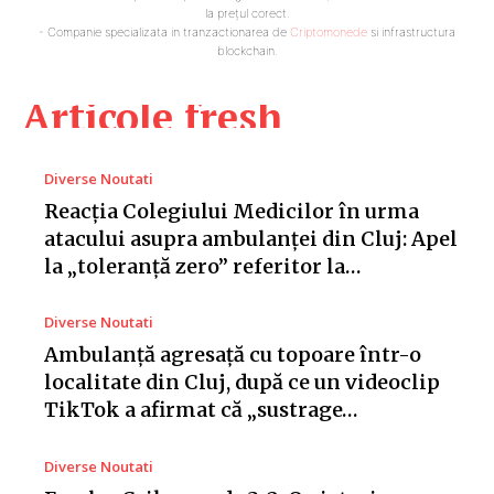
la prețul corect.
- Companie specializata in tranzactionarea de
Criptomonede
si infrastructura
blockchain.
Articole fresh
Diverse Noutati
Reacția Colegiului Medicilor în urma
atacului asupra ambulanței din Cluj: Apel
la „toleranță zero” referitor la…
Diverse Noutati
Ambulanță agresață cu topoare într-o
localitate din Cluj, după ce un videoclip
TikTok a afirmat că „sustrage…
Diverse Noutati