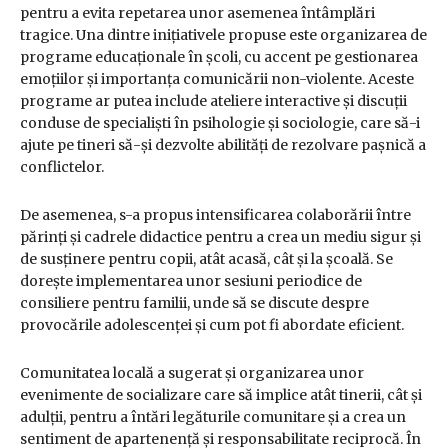
pentru a evita repetarea unor asemenea întâmplări
tragice. Una dintre inițiativele propuse este organizarea de
programe educaționale în școli, cu accent pe gestionarea
emoțiilor și importanța comunicării non-violente. Aceste
programe ar putea include ateliere interactive și discuții
conduse de specialiști în psihologie și sociologie, care să-i
ajute pe tineri să-și dezvolte abilități de rezolvare pașnică a
conflictelor.
De asemenea, s-a propus intensificarea colaborării între
părinți și cadrele didactice pentru a crea un mediu sigur și
de susținere pentru copii, atât acasă, cât și la școală. Se
dorește implementarea unor sesiuni periodice de
consiliere pentru familii, unde să se discute despre
provocările adolescenței și cum pot fi abordate eficient.
Comunitatea locală a sugerat și organizarea unor
evenimente de socializare care să implice atât tinerii, cât și
adulții, pentru a întări legăturile comunitare și a crea un
sentiment de apartenență și responsabilitate reciprocă. În