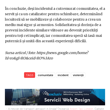
În concluzie, deși incidentul a cutremurat comunitatea, el a
servit și ca un catalizator pentru schimbare, determinând
locuitorii să se mobilizeze și colaboreze pentru a crea un
mediu mai sigur și armonios. Solidaritatea și dorința de a
preveni incidente similare viitoare au devenit priorități
pentru toți cei implicați, iar comunitatea speră să iasă mai
puternică și unită din această experiență dificilă.
Sursa articol / foto: https://news.google.com/home?
hl=ro&gl=RO&ceid=RO%3Aro
TAGS
comunitate
incident
violență
- Ai nevoie de transport aeroport in Anglia? Încearcă
Airport Taxi London
. Calitate