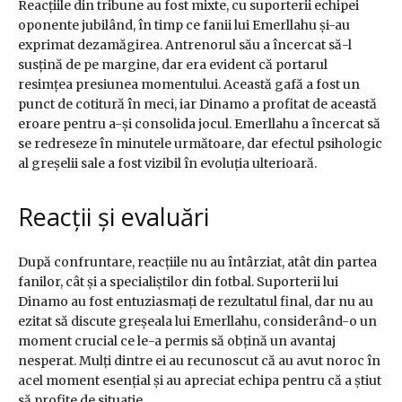
Reacțiile din tribune au fost mixte, cu suporterii echipei
oponente jubilând, în timp ce fanii lui Emerllahu și-au
exprimat dezamăgirea. Antrenorul său a încercat să-l
susțină de pe margine, dar era evident că portarul
resimțea presiunea momentului. Această gafă a fost un
punct de cotitură în meci, iar Dinamo a profitat de această
eroare pentru a-și consolida jocul. Emerllahu a încercat să
se redreseze în minutele următoare, dar efectul psihologic
al greșelii sale a fost vizibil în evoluția ulterioară.
Reacții și evaluări
După confruntare, reacțiile nu au întârziat, atât din partea
fanilor, cât și a specialiștilor din fotbal. Suporterii lui
Dinamo au fost entuziasmați de rezultatul final, dar nu au
ezitat să discute greșeala lui Emerllahu, considerând-o un
moment crucial ce le-a permis să obțină un avantaj
nesperat. Mulți dintre ei au recunoscut că au avut noroc în
acel moment esențial și au apreciat echipa pentru că a știut
să profite de situație.