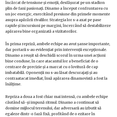
încărcat de tensiune și emoții, desfășurat pe un stadion
plin de fani pasionați. Dinamo a început confruntarea cu
un joc energic, exercitând presiune din primele momente
asupra apărării rivalilor. Strategia lor s-a axat pe pase
rapide și incursiuni pe margini, încercând să destabilizeze
apărarea bine organizată a vizitatorilor.
În prima repriză, ambele echipe au avut șanse importante,
dar portarii s-au evidențiat prin intervenții excepționale.
Dinamo a reușit să deschidă scorul în urma unei acțiuni
bine conduse, în care atacantul lor a beneficiat de o
centrare de precizie și a marcat cu o lovitură de cap
imbatabilă. Oponenții nu s-au lăsat descurajați și au
contraatacat imediat, însă apărarea dinamovistă a fost la
înălțime.
Repriza a doua a fost chiar mai intensă, cu ambele echipe
căutând să-și impună ritmul. Dinamo a continuat să
domine mijlocul terenului, dar adversarii au izbutit să
egaleze dintr-o fază fixă, profitând de o ezitare în