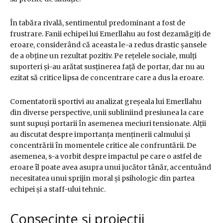
În tabăra rivală, sentimentul predominant a fost de
frustrare. Fanii echipei lui Emerllahu au fost dezamăgiți de
eroare, considerând că aceasta le-a redus drastic șansele
de a obține un rezultat pozitiv. Pe rețelele sociale, mulți
suporteri și-au arătat susținerea față de portar, dar nu au
ezitat să critice lipsa de concentrare care a dus la eroare.
Comentatorii sportivi au analizat greșeala lui Emerllahu
din diverse perspective, unii subliniind presiunea la care
sunt supuși portarii în asemenea meciuri tensionate. Alții
au discutat despre importanța menținerii calmului și
concentrării în momentele critice ale confruntării. De
asemenea, s-a vorbit despre impactul pe care o astfel de
eroare îl poate avea asupra unui jucător tânăr, accentuând
necesitatea unui sprijin moral și psihologic din partea
echipei și a staff-ului tehnic.
Consecințe și proiecții