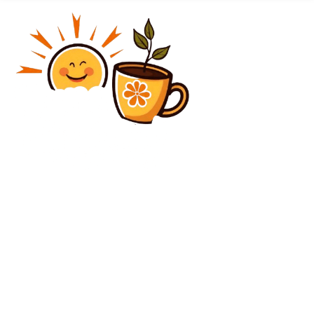
Diverse Noutati
Liverpool a câștigat în duelul cu Real Madrid, după o
performanță remarcabilă » Istvan Kovacs, implicat
într-o controversă importantă
Diverse Noutati
Franța a solicitat României să participe la discuții