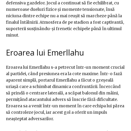
defensiva gazdelor. Jocul a continuat să fie echilibrat, cu
numeroase dueluri fizice și momente tensionate, însă
niciuna dintre echipe nu a mai reușit să marcheze până la
finalul întâlnirii. Atmosfera de pe stadion a fost captivantă,
suporterii susținându-și frenetic echipele până în ultimul
minut.
Eroarea lui Emerllahu
Eroarea lui Emerllahu s-a petrecut într-un moment crucial
al partidei, când presiunea era la cote maxime. Într-o fază
aparent simplă, portarul Emerllahu a făcut o greșeală
uriașă care a schimbat dinamica confruntării. Încercând
să prindă o centrare laterală, a scăpat balonul din mâini,
permițând atacantului advers să înscrie fără dificultate.
Eroarea sa a venit într-un moment în care echipa lui părea
să controleze jocul, iar acest gol a oferit un impuls
neașteptat adversarilor.