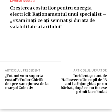
Diverse Noutati
Creșterea costurilor pentru energia
electrică: Raționamentul unui specialist –
„Examinați ce ați semnat și durata de
valabilitate a tarifului”
ARTICOLUL PRECEDENT
ARTICOLUL URMĂTOR
„Tot noi vom suporta
Incident șocant de
costul”: Tudor Chirilă
Halloween: Un copil de 13
despre sancțiunea de la
ani l-a înjunghiat pe un
marșul Colectiv
bărbat, după ce nu fusese
primit la colindat