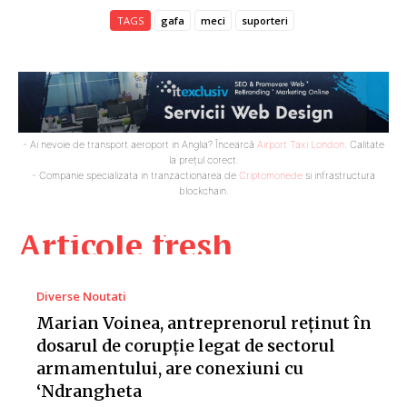
TAGS
gafa
meci
suporteri
- Ai nevoie de transport aeroport in Anglia? Încearcă
Airport Taxi London
. Calitate
la prețul corect.
- Companie specializata in tranzactionarea de
Criptomonede
si infrastructura
blockchain.
Articole fresh
Diverse Noutati
Marian Voinea, antreprenorul reținut în
dosarul de corupție legat de sectorul
armamentului, are conexiuni cu
‘Ndrangheta