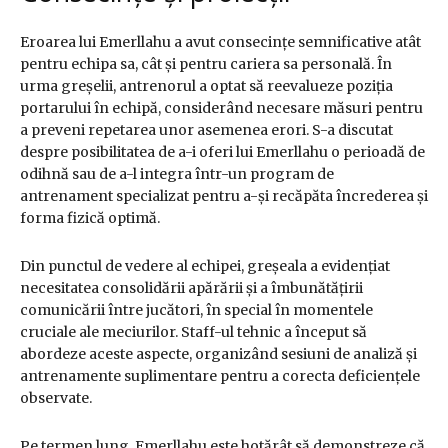
Eroarea lui Emerllahu a avut consecințe semnificative atât
pentru echipa sa, cât și pentru cariera sa personală. În
urma greșelii, antrenorul a optat să reevalueze poziția
portarului în echipă, considerând necesare măsuri pentru
a preveni repetarea unor asemenea erori. S-a discutat
despre posibilitatea de a-i oferi lui Emerllahu o perioadă de
odihnă sau de a-l integra într-un program de
antrenament specializat pentru a-și recăpăta încrederea și
forma fizică optimă.
Din punctul de vedere al echipei, greșeala a evidențiat
necesitatea consolidării apărării și a îmbunătățirii
comunicării între jucători, în special în momentele
cruciale ale meciurilor. Staff-ul tehnic a început să
abordeze aceste aspecte, organizând sesiuni de analiză și
antrenamente suplimentare pentru a corecta deficiențele
observate.
Pe termen lung, Emerllahu este hotărât să demonstreze că