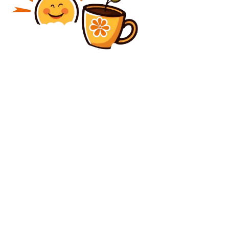
Diverse Noutati
UDMR ia în calcul sprijinirea unui executiv PSD:
„Toate variantele sunt deschise”. Liderul
preconizează „rezultate” în termen de două
săptămâni.
Diverse Noutati
Franța – Anglia 0-2, ACUM, digisport.ro | Ultimul
meci al Cupei Mondiale 2026. Englezii continuă să
impresioneze. GOOL Konsa
C