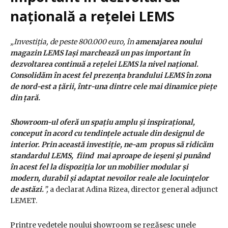
națională a rețelei LEMS
„
Investiția, de peste 800.000 euro, în
amenajarea noului
magazin LEMS Iași marchează un pas important în
dezvoltarea continuă a rețelei LEMS la nivel național.
Consolidăm în acest fel prezența brandului LEMS în zona
de nord-est a țării, într-una dintre cele mai dinamice piețe
din țară.
Showroom-ul oferă un spațiu amplu și inspirațional,
conceput în acord cu tendințele actuale din designul de
interior. Prin această investiție, ne-am propus să ridicăm
standardul LEMS, fiind mai aproape de ieșeni și punând
în acest fel la dispoziția lor un mobilier modular și
modern, durabil și adaptat nevoilor reale ale locuințelor
de astăzi.
”,
a declarat Adina Rizea, director general adjunct
LEMET.
Printre vedetele noului showroom se regăsesc unele