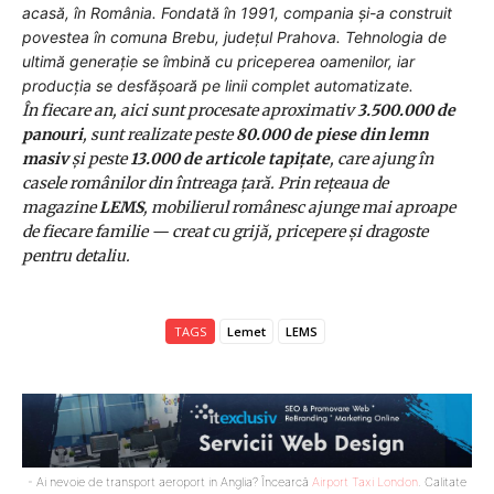
acasă, în România. Fondată în 1991, compania și-a construit
povestea în comuna Brebu, județul Prahova. Tehnologia de
ultimă generație se îmbină cu priceperea oamenilor, iar
producția se desfășoară pe linii complet automatizate.
În fiecare an, aici sunt procesate aproximativ
3.500.000 de
panouri
, sunt realizate peste
80.000 de piese din lemn
masiv
și peste
13.000 de articole tapițate
, care ajung în
casele românilor din întreaga țară. Prin rețeaua de
magazine
LEMS
, mobilierul românesc ajunge mai aproape
de fiecare familie — creat cu grijă, pricepere și dragoste
pentru detaliu.
TAGS
Lemet
LEMS
- Ai nevoie de transport aeroport in Anglia? Încearcă
Airport Taxi London
. Calitate