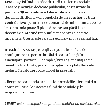
LEMS Iași
își întâmpină vizitatorii cu oferte speciale de
lansare și activări dedicate publicului, desfășurate în
perioada
29 noiembrie – 1 decembrie
. Cu ocazia
deschiderii, clienții vor beneficia de un
voucher de bun
venit de 10%
pentru orice comandă de minimum 2.500 de
lei. Comanda poate fi plasată pe loc sau până la
28
decembrie
, oferind timp suficient pentru o decizie
informată. Oferta este valabilă exclusiv în magazinul fizic.
În cadrul LEMS Iași, clienții vor putea beneficia de
configurare 3D pentru bucătării, consultanță în
amenajare, portofoliu complet, livrare și montaj rapid,
beneficii la achiziții, precum și opțiuni de plată flexibile,
inclusiv în rate aprobate direct in magazin.
Clienții pot comanda produsele si serviciile oferite și din
confortul casei lor, acestea fiind disponibile și în
magazinul online.
LEMET
este o companie ce produce mobilier cu pasiune, aici,