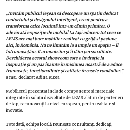
„
Invităm publicul ieșean să descopere un spațiu dedicat
confortului și designului inteligent, creat pentru a
transforma orice locuință într-un cămin primitor.
O
adevărată expoziție de mobilă!
La Iași aducem tot ceea ce
LEMS are mai bun: mobilier realizat cu grijă și pasiune,
aici, în România. Nu ne limităm la a umple un spațiu
– îl
înfrumusețăm, îl armonizăm și îi dăm personalitate.
Deschiderea acestui showroom este o invitație la
inspirație și un pas înainte în misiunea noastră de a aduce
frumusețe, funcționalitate și calitate în casele românilor.
”,
a mai declarat Adina Rizea.
Mobilierul prezentat include componente și materiale
integrate în soluții dezvoltate de LEMS alături de parteneri
de top, recunoscuți la nivel european, pentru calitate și
inovație.
Totodată, echipa locală reunește consultanți dedicați,