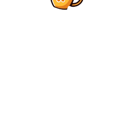
Diverse Noutati
FC Voluntari avansează în Superliga după două
penalty-uri discutabile în confruntarea cu
Hermannstadt
Diverse Noutati
Umorul Regelui Charles la cină cu Trump: „Fără noi,
ați vorbi limba franceză” / „Am încercat să refacem
Casa Albă în 1814”
C
vineri, august 7, 2026
24.8
București
Contact www.bunadimineataiasi.ro
Politica de cookies (GDPR)