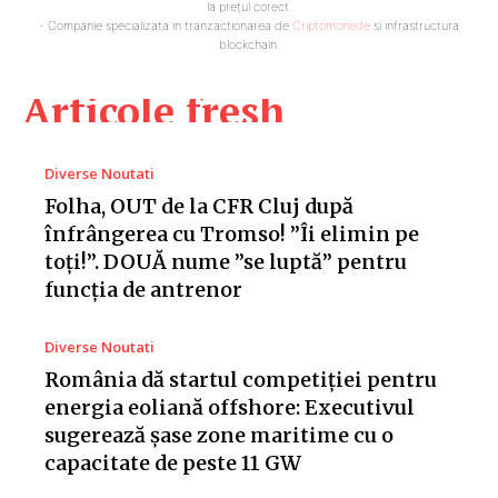
la prețul corect.
- Companie specializata in tranzactionarea de
Criptomonede
si infrastructura
blockchain.
Articole fresh
Diverse Noutati
Folha, OUT de la CFR Cluj după
înfrângerea cu Tromso! ”Îi elimin pe
toți!”. DOUĂ nume ”se luptă” pentru
funcția de antrenor
Diverse Noutati
România dă startul competiției pentru
energia eoliană offshore: Executivul
sugerează șase zone maritime cu o
capacitate de peste 11 GW