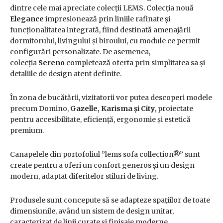
dintre cele mai apreciate colecții LEMS. Colecția nouă
Elegance
impresionează prin liniile rafinate și
funcționalitatea integrată, fiind destinată amenajării
dormitorului, livingului și biroului, cu module ce permit
configurări personalizate. De asemenea,
colecția
Sereno
completează oferta prin simplitatea sa și
detaliile de design atent definite.
În zona de bucătării, vizitatorii vor putea descoperi modele
precum Domino,
Gazelle, Karisma și City
, proiectate
pentru accesibilitate, eficiență, ergonomie și estetică
premium.
Canapelele din portofoliul ”lems sofa collection®” sunt
create pentru a oferi un confort generos și un design
modern, adaptat diferitelor stiluri de living.
Produsele sunt concepute să se adapteze spațiilor de toate
dimensiunile, având un sistem de design unitar,
caracterizat de linii curate și finisaje moderne.