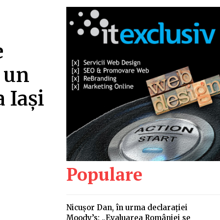
e
, un
 Iași
Populare
Nicușor Dan, în urma declarației
Moody’s: „Evaluarea României se