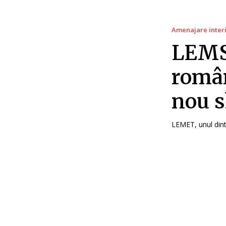
Amenajare inter
LEMS
român
nou s
LEMET, unul dintr