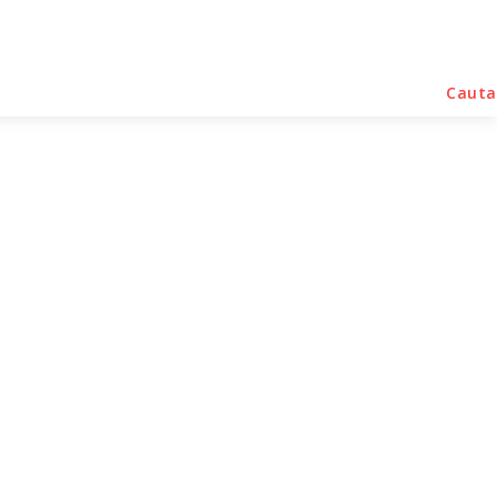
rse Noutati
Home & Deco
Sanatate / Hobby
Cauta
met