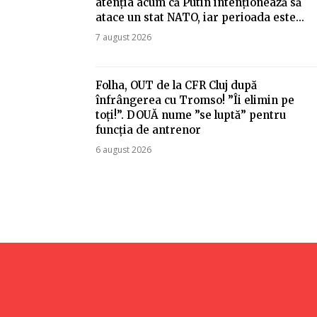
atenția acum că Putin intenționează să
atace un stat NATO, iar perioada este...
7 august 2026
Folha, OUT de la CFR Cluj după
înfrângerea cu Tromso! ”Îi elimin pe
toți!”. DOUĂ nume ”se luptă” pentru
funcția de antrenor
6 august 2026