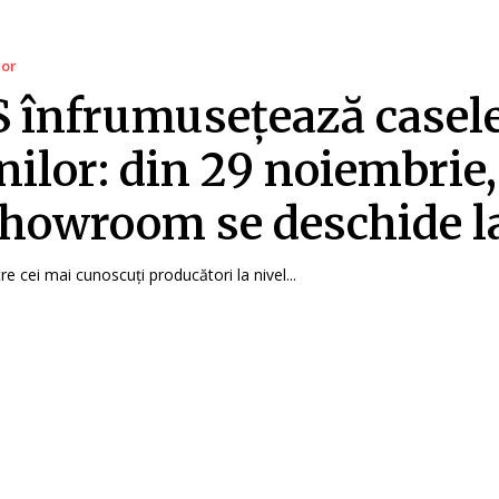
ior
 înfrumusețează casel
ilor: din 29 noiembrie
howroom se deschide la
e cei mai cunoscuți producători la nivel...