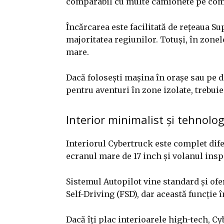
comparabil cu multe camionete pe comb
Încărcarea este facilitată de rețeaua S
majoritatea regiunilor. Totuși, în zonel
mare.
Dacă folosești mașina în orașe sau pe d
pentru aventuri în zone izolate, trebuie 
Interior minimalist și tehnolo
Interiorul Cybertruck este complet dife
ecranul mare de 17 inch și volanul ins
Sistemul Autopilot vine standard și ofe
Self-Driving (FSD), dar această funcție 
Dacă îți plac interioarele high-tech, Cy