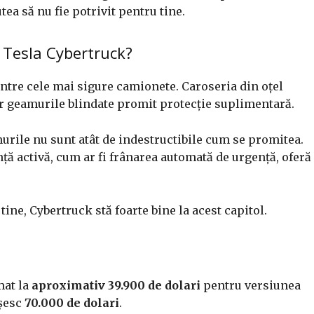
utea să nu fie potrivit pentru tine.
 Tesla Cybertruck?
ntre cele mai sigure camionete. Caroseria din oțel
ar geamurile blindate promit protecție suplimentară.
amurile nu sunt atât de indestructibile cum se promitea.
nță activă, cum ar fi frânarea automată de urgență, oferă
tine, Cybertruck stă foarte bine la acest capitol.
mat la
aproximativ 39.900 de dolari
pentru versiunea
ășesc
70.000 de dolari
.