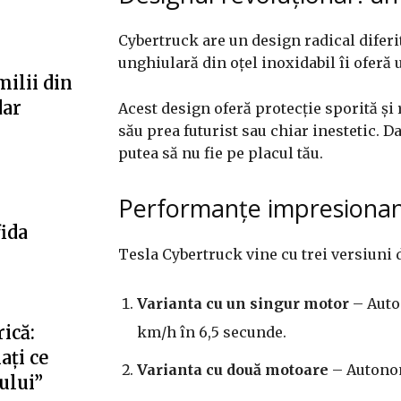
Cybertruck are un design radical diferi
unghiulară din oțel inoxidabil îi oferă
milii din
dar
Acest design oferă protecție sporită și
său prea futurist sau chiar inestetic. D
putea să nu fie pe placul tău.
Performanțe impresionan
fida
Tesla Cybertruck vine cu trei versiuni 
Varianta cu un singur motor
– Auto
ică:
km/h în 6,5 secunde.
ați ce
Varianta cu două motoare
– Autonom
fului”