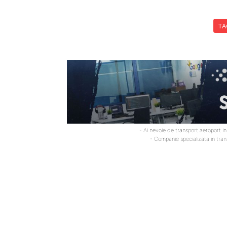
TA
- Ai nevoie de transport aeroport i
- Companie specializata in tra