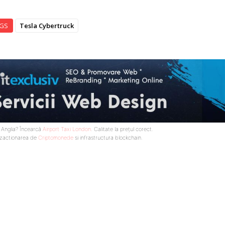
GS
Tesla Cybertruck
n Anglia? Încearcă
Airport Taxi London
. Calitate la prețul corect.
nzactionarea de
Criptomonede
si infrastructura blockchain.