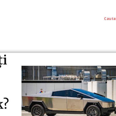
Cauta
outati
Home & Deco
Sanatate / Hobby
Tec
ți
k?