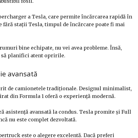
ustibil fosil.
upercharger a Tesla, care permite încărcarea rapidă în
e fără stații Tesla, timpul de încărcare poate fi mai
rumuri bine echipate, nu vei avea probleme. Însă,
să planifici atent opririle.
gie avansată
rit de camionetele tradiționale. Designul minimalist,
pirat din Formula 1 oferă o experiență modernă.
ră asistență avansată la condus. Tesla promite și Full
încă nu este complet dezvoltată.
bertruck este o alegere excelentă. Dacă preferi