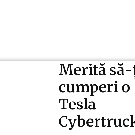
ri si Industrii
Cultura si Entertainment
Diverse N
Merită să-
cumperi o
Tesla
Cybertruc