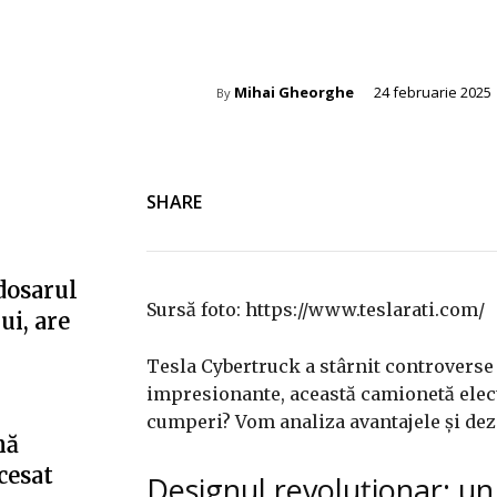
Auto
Mihai Gheorghe
24 februarie 2025
By
SHARE
dosarul
Sursă foto: https://www.teslarati.com/
ui, are
Tesla Cybertruck a stârnit controverse 
impresionante, această camionetă elect
cumperi? Vom analiza avantajele și deza
nă
cesat
Designul revoluționar: un