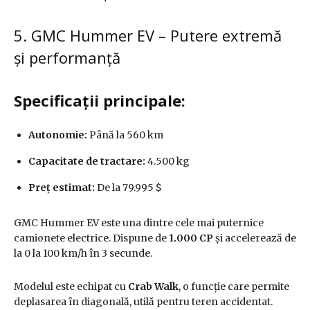
5. GMC Hummer EV – Putere extremă
și performanță
Specificații principale:
Autonomie:
Până la 560 km
Capacitate de tractare:
4.500 kg
Preț estimat:
De la 79.995 $
GMC Hummer EV este una dintre cele mai puternice
camionete electrice. Dispune de
1.000 CP
și accelerează de
la 0 la 100 km/h în 3 secunde.
Modelul este echipat cu
Crab Walk
, o funcție care permite
deplasarea în diagonală, utilă pentru teren accidentat.