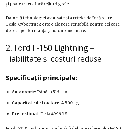
și poate tracta încărcături grele.
Datorită tehnologiei avansate și a rețelei de încărcare
Tesla, Cybertruck este o alegere rentabilă pentru cei care
doresc performanță și autonomie mare.
2. Ford F-150 Lightning –
Fiabilitate și costuri reduse
Specificații principale:
Autonomie:
Până la 515 km
Capacitate de tractare:
4.500 kg
Preț estimat:
De la 49.995 $
Ford F-150 Lightning combină fiabilitatea clasicului F-150