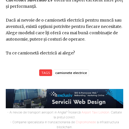
Chevrolet Silverado EV
oferă un raport excelent între preț
și performanță.
Dacă ai nevoie de o camionetă electrică pentru muncă sau
aventură, există opțiuni potrivite pentru fiecare necesitate.
Alege modelul care îți oferă cea mai bună combinație de
autonomie, putere și costuri de operare.
Tu ce camionetă electrică ai alege?
TAGS
camionete electrice
- Ai nevoie de transport aeroport in Anglia? Încearcă
Airport Taxi London
. Calitate
la prețul corect.
- Companie specializata in tranzactionarea de
Criptomonede
si infrastructura
blockchain.