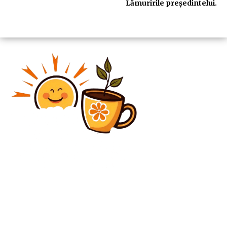
Lămuririle președintelui.
Diverse Noutati
Marco Rubio valorează susținerea României pentru
activitățile SUA în Orientul Mijlociu.