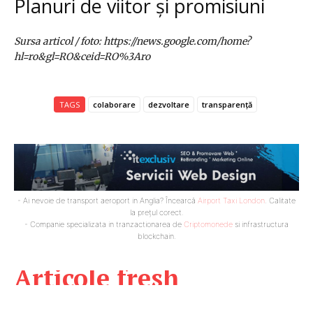
Planuri de viitor și promisiuni
Sursa articol / foto: https://news.google.com/home?
hl=ro&gl=RO&ceid=RO%3Aro
TAGS
colaborare
dezvoltare
transparență
- Ai nevoie de transport aeroport in Anglia? Încearcă
Airport Taxi London
. Calitate
la prețul corect.
- Companie specializata in tranzactionarea de
Criptomonede
si infrastructura
blockchain.
Articole fresh