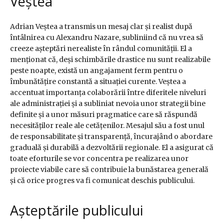
Veștea
Adrian Veștea a transmis un mesaj clar și realist după
întâlnirea cu Alexandru Nazare, subliniind că nu vrea să
creeze așteptări nerealiste în rândul comunității. El a
menționat că, deși schimbările drastice nu sunt realizabile
peste noapte, există un angajament ferm pentru o
îmbunătățire constantă a situației curente. Veștea a
accentuat importanța colaborării între diferitele niveluri
ale administrației și a subliniat nevoia unor strategii bine
definite și a unor măsuri pragmatice care să răspundă
necesităților reale ale cetățenilor. Mesajul său a fost unul
de responsabilitate și transparență, încurajând o abordare
graduală și durabilă a dezvoltării regionale. El a asigurat că
toate eforturile se vor concentra pe realizarea unor
proiecte viabile care să contribuie la bunăstarea generală
și că orice progres va fi comunicat deschis publicului.
Așteptările publicului