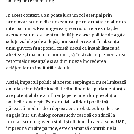
politică pe termen lung.
În acest context, USR poate juca un rol esențial prin
promovarea unui discurs centrat pe reformă și colaborare
interpartinică. Respingerea guvernului reprezintă, de
asemenea, un test pentru abilitățile clasei politice de a găsi
soluții viabile și de a depăși impasul prezent. În absența
unui guvern funcțional, există riscul ca instabilitatea să
afecteze și mai mult economia, să întârzie implementarea
reformelor esențiale și să diminueze încrederea
cetățenilor în instituțiile statului.
Astfel, impactul politic al acestei respingeri nu se limitează
doar la schimbările imediate din dinamica parlamentară, ci
are potențialul de a influența pe termen lung evoluția
politicii românești. Este crucial ca liderii politici să
găsească moduri de a depăși aceste obstacole și de a se
angaja într-un dialog constructiv care să conducă la
formarea unui guvern stabil și eficient. În acest sens, USR,
împreună cu alte partide, este chemat să contribuie la