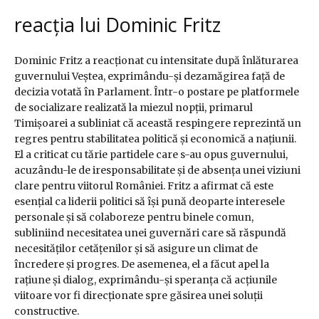
reacția lui Dominic Fritz
Dominic Fritz a reacționat cu intensitate după înlăturarea
guvernului Veștea, exprimându-și dezamăgirea față de
decizia votată în Parlament. Într-o postare pe platformele
de socializare realizată la miezul nopții, primarul
Timișoarei a subliniat că această respingere reprezintă un
regres pentru stabilitatea politică și economică a națiunii.
El a criticat cu tărie partidele care s-au opus guvernului,
acuzându-le de iresponsabilitate și de absența unei viziuni
clare pentru viitorul României. Fritz a afirmat că este
esențial ca liderii politici să își pună deoparte interesele
personale și să colaboreze pentru binele comun,
subliniind necesitatea unei guvernări care să răspundă
necesităților cetățenilor și să asigure un climat de
încredere și progres. De asemenea, el a făcut apel la
rațiune și dialog, exprimându-și speranța că acțiunile
viitoare vor fi direcționate spre găsirea unei soluții
constructive.