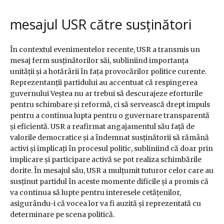
mesajul USR către susținători
În contextul evenimentelor recente, USR a transmis un
mesaj ferm susținătorilor săi, subliniind importanța
unității și a hotărârii în fața provocărilor politice curente.
Reprezentanții partidului au accentuat că respingerea
guvernului Veștea nu ar trebui să descurajeze eforturile
pentru schimbare și reformă, ci să servească drept impuls
pentru a continua lupta pentru o guvernare transparentă
și eficientă. USR a reafirmat angajamentul său față de
valorile democratice și a îndemnat susținătorii să rămână
activi și implicați în procesul politic, subliniind că doar prin
implicare și participare activă se pot realiza schimbările
dorite. În mesajul său, USR a mulțumit tuturor celor care au
susținut partidul în aceste momente dificile și a promis că
va continua să lupte pentru interesele cetățenilor,
asigurându-i că vocea lor va fi auzită și reprezentată cu
determinare pe scena politică.