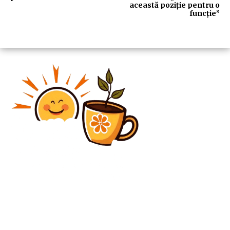
această poziție pentru o
funcție”
Diverse Noutati
Bărbat recuperat din lac de jandarmi după ce a
încercat să scape de o haită de câini într-un parc din
Craiova