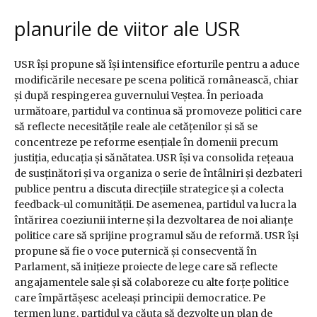
planurile de viitor ale USR
USR își propune să își intensifice eforturile pentru a aduce
modificările necesare pe scena politică românească, chiar
și după respingerea guvernului Veștea. În perioada
următoare, partidul va continua să promoveze politici care
să reflecte necesitățile reale ale cetățenilor și să se
concentreze pe reforme esențiale în domenii precum
justiția, educația și sănătatea. USR își va consolida rețeaua
de susținători și va organiza o serie de întâlniri și dezbateri
publice pentru a discuta direcțiile strategice și a colecta
feedback-ul comunității. De asemenea, partidul va lucra la
întărirea coeziunii interne și la dezvoltarea de noi alianțe
politice care să sprijine programul său de reformă. USR își
propune să fie o voce puternică și consecventă în
Parlament, să inițieze proiecte de lege care să reflecte
angajamentele sale și să colaboreze cu alte forțe politice
care împărtășesc aceleași principii democratice. Pe
termen lung, partidul va căuta să dezvolte un plan de