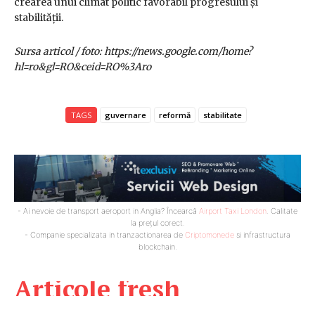
crearea unui climat politic favorabil progresului și
stabilității.
Sursa articol / foto: https://news.google.com/home?
hl=ro&gl=RO&ceid=RO%3Aro
TAGS
guvernare
reformă
stabilitate
- Ai nevoie de transport aeroport in Anglia? Încearcă
Airport Taxi London
. Calitate
la prețul corect.
- Companie specializata in tranzactionarea de
Criptomonede
si infrastructura
blockchain.
Articole fresh