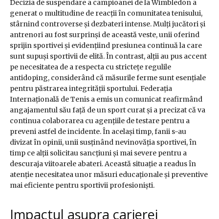
Decizia de suspendare a campioanei de la Wimbledon a
generat o multitudine de reacții în comunitatea tenisului,
stârnind controverse și dezbateri intense. Mulți jucători și
antrenori au fost surprinși de această veste, unii oferind
sprijin sportivei și evidențiind presiunea continuă la care
sunt supuși sportivii de elită. În contrast, alții au pus accent
pe necesitatea de a respecta cu strictețe regulile
antidoping, considerând că măsurile ferme sunt esențiale
pentru păstrarea integrității sportului. Federația
Internațională de Tenis a emis un comunicat reafirmând
angajamentul său față de un sport curat și a precizat că va
continua colaborarea cu agențiile de testare pentru a
preveni astfel de incidente. În același timp, fanii s-au
divizat în opinii, unii susținând nevinovăția sportivei, în
timp ce alții solicitau sancțiuni și mai severe pentru a
descuraja viitoarele abateri. Această situație a readus în
atenție necesitatea unor măsuri educaționale și preventive
mai eficiente pentru sportivii profesioniști.
Impactul asupra carierei