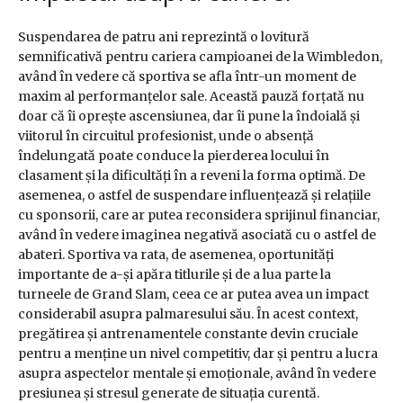
Suspendarea de patru ani reprezintă o lovitură
semnificativă pentru cariera campioanei de la Wimbledon,
având în vedere că sportiva se afla într-un moment de
maxim al performanțelor sale. Această pauză forțată nu
doar că îi oprește ascensiunea, dar îi pune la îndoială și
viitorul în circuitul profesionist, unde o absență
îndelungată poate conduce la pierderea locului în
clasament și la dificultăți în a reveni la forma optimă. De
asemenea, o astfel de suspendare influențează și relațiile
cu sponsorii, care ar putea reconsidera sprijinul financiar,
având în vedere imaginea negativă asociată cu o astfel de
abateri. Sportiva va rata, de asemenea, oportunități
importante de a-și apăra titlurile și de a lua parte la
turneele de Grand Slam, ceea ce ar putea avea un impact
considerabil asupra palmaresului său. În acest context,
pregătirea și antrenamentele constante devin cruciale
pentru a menține un nivel competitiv, dar și pentru a lucra
asupra aspectelor mentale și emoționale, având în vedere
presiunea și stresul generate de situația curentă.