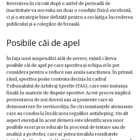
Revenirea în circuit după o astfel de perioadă de
inactivitate va necesita nu doar o condiție fizică excelentă,
ci și o strategie bine definită pentru a recâștiga încrederea
publicului și a colegilor de breaslă.
Posibile căi de apel
În fața unei suspendări atât de severe, există câteva
posibile căi de apel pe care sportiva și echipa ei le pot
considera pentru a reduce sau anula sancțiunea. În primul
rând, sportiva poate contesta decizia în cadrul
Tribunalului de Arbitraj Sportiv (TAS), care este instanța
finală în materie de dispute sportive. Acest proces implică
prezentarea de noi dovezi sau argumente care să
demonstreze fie nevinovăția, fie circumstanțele atenuante
care au condus la încălcarea regulilor antidoping. Un alt
aspect esențial în acest demers este identificarea unor
posibile erori procedurale în procesul de testare sau de
analiză a probelor, care ar putea invalida rezultatele