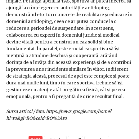
inițiale. Pe lângă apelul la TAS, sportiva ar putea încerca să
ajungă la o înțelegere cu autoritățile antidoping,
demonstrând eforturi concrete de reabilitare și educare în
domeniul antidoping, ceea ce ar putea conduce la o
reducere a perioadei de suspendare. În acest sens,
colaborarea cu experți în domeniul juridic și medical
devine vitală pentru a construi un caz solid și bine
fundamentat. În paralel, este crucial ca sportiva să își
mențină o atitudine deschisă și cooperantă, arătând
dorința de a învăța din această experiență și de a contribui
la prevenirea unor incidente similare în viitor. Indiferent
de strategia aleasă, procesul de apel este complex și poate
dura mai multe luni, timp în care sportiva trebuie să își
gestioneze cu atenție atât pregătirea fizică, cât și pe cea
emoțională, pentru a fi pregătită de orice rezultat final.
Sursa articol / foto: https://news.google.com/home?
hl=ro&gl=RO&ceid=RO%3Aro