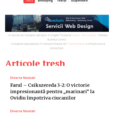
TAGS
antidoping
reacții
suspendare
- Ai nevoie de transport aeroport in Anglia? Încearcă
Airport Taxi London
. Calitate
la prețul corect.
- Companie specializata in tranzactionarea de
Criptomonede
si infrastructura
blockchain.
Articole fresh
Diverse Noutati
Farul – Csikszereda 3-2: O victorie
impresionantă pentru „marinari” la
Ovidiu împotriva ciucanilor
Diverse Noutati