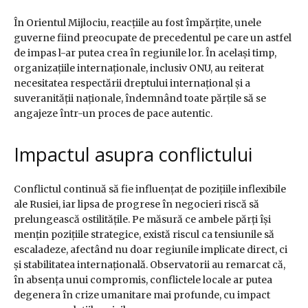
În Orientul Mijlociu, reacțiile au fost împărțite, unele
guverne fiind preocupate de precedentul pe care un astfel
de impas l-ar putea crea în regiunile lor. În același timp,
organizațiile internaționale, inclusiv ONU, au reiterat
necesitatea respectării dreptului internațional și a
suveranității naționale, îndemnând toate părțile să se
angajeze într-un proces de pace autentic.
Impactul asupra conflictului
Conflictul continuă să fie influențat de pozițiile inflexibile
ale Rusiei, iar lipsa de progrese în negocieri riscă să
prelungească ostilitățile. Pe măsură ce ambele părți își
mențin pozițiile strategice, există riscul ca tensiunile să
escaladeze, afectând nu doar regiunile implicate direct, ci
și stabilitatea internațională. Observatorii au remarcat că,
în absența unui compromis, conflictele locale ar putea
degenera în crize umanitare mai profunde, cu impact