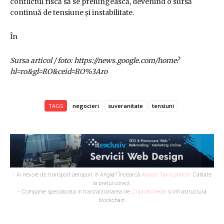
conflictul riscă să se prelungească, devenind o sursă
continuă de tensiune și instabilitate.
În
Sursa articol / foto: https://news.google.com/home?
hl=ro&gl=RO&ceid=RO%3Aro
TAGS
negocieri
suveranitate
tensiuni
- Ai nevoie de transport aeroport in Anglia? Încearcă
Airport Taxi London
. Calitate
la prețul corect.
- Companie specializata in tranzactionarea de
Criptomonede
si infrastructura
blockchain.