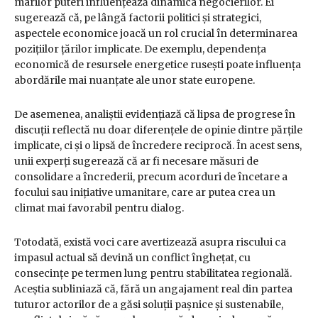
marilor puteri influențează dinamica negocierilor. Ei
sugerează că, pe lângă factorii politici și strategici,
aspectele economice joacă un rol crucial în determinarea
pozițiilor țărilor implicate. De exemplu, dependența
economică de resursele energetice rusești poate influența
abordările mai nuanțate ale unor state europene.
De asemenea, analiștii evidențiază că lipsa de progrese în
discuții reflectă nu doar diferențele de opinie dintre părțile
implicate, ci și o lipsă de încredere reciprocă. În acest sens,
unii experți sugerează că ar fi necesare măsuri de
consolidare a încrederii, precum acorduri de încetare a
focului sau inițiative umanitare, care ar putea crea un
climat mai favorabil pentru dialog.
Totodată, există voci care avertizează asupra riscului ca
impasul actual să devină un conflict înghețat, cu
consecințe pe termen lung pentru stabilitatea regională.
Aceștia subliniază că, fără un angajament real din partea
tuturor actorilor de a găsi soluții pașnice și sustenabile,