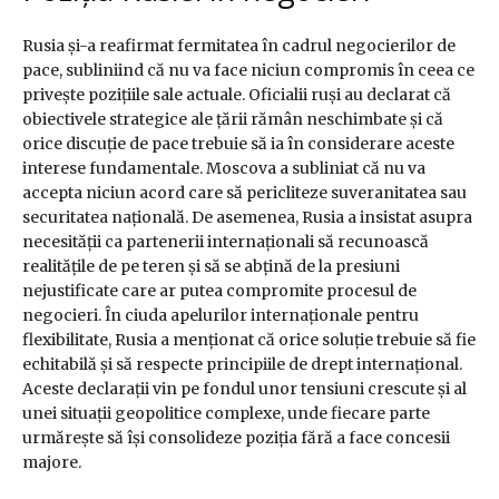
Rusia și-a reafirmat fermitatea în cadrul negocierilor de
pace, subliniind că nu va face niciun compromis în ceea ce
privește pozițiile sale actuale. Oficialii ruși au declarat că
obiectivele strategice ale țării rămân neschimbate și că
orice discuție de pace trebuie să ia în considerare aceste
interese fundamentale. Moscova a subliniat că nu va
accepta niciun acord care să pericliteze suveranitatea sau
securitatea națională. De asemenea, Rusia a insistat asupra
necesității ca partenerii internaționali să recunoască
realitățile de pe teren și să se abțină de la presiuni
nejustificate care ar putea compromite procesul de
negocieri. În ciuda apelurilor internaționale pentru
flexibilitate, Rusia a menționat că orice soluție trebuie să fie
echitabilă și să respecte principiile de drept internațional.
Aceste declarații vin pe fondul unor tensiuni crescute și al
unei situații geopolitice complexe, unde fiecare parte
urmărește să își consolideze poziția fără a face concesii
majore.