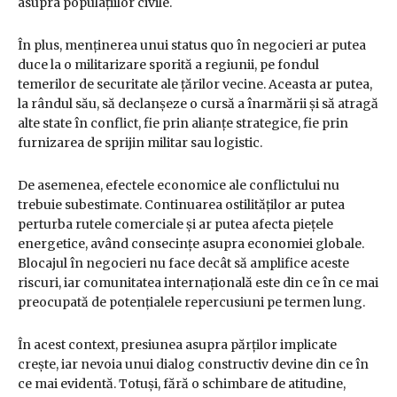
asupra populațiilor civile.
În plus, menținerea unui status quo în negocieri ar putea
duce la o militarizare sporită a regiunii, pe fondul
temerilor de securitate ale țărilor vecine. Aceasta ar putea,
la rândul său, să declanșeze o cursă a înarmării și să atragă
alte state în conflict, fie prin alianțe strategice, fie prin
furnizarea de sprijin militar sau logistic.
De asemenea, efectele economice ale conflictului nu
trebuie subestimate. Continuarea ostilităților ar putea
perturba rutele comerciale și ar putea afecta piețele
energetice, având consecințe asupra economiei globale.
Blocajul în negocieri nu face decât să amplifice aceste
riscuri, iar comunitatea internațională este din ce în ce mai
preocupată de potențialele repercusiuni pe termen lung.
În acest context, presiunea asupra părților implicate
crește, iar nevoia unui dialog constructiv devine din ce în
ce mai evidentă. Totuși, fără o schimbare de atitudine,