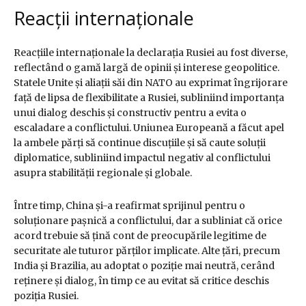
Reacții internaționale
Reacțiile internaționale la declarația Rusiei au fost diverse,
reflectând o gamă largă de opinii și interese geopolitice.
Statele Unite și aliații săi din NATO au exprimat îngrijorare
față de lipsa de flexibilitate a Rusiei, subliniind importanța
unui dialog deschis și constructiv pentru a evita o
escaladare a conflictului. Uniunea Europeană a făcut apel
la ambele părți să continue discuțiile și să caute soluții
diplomatice, subliniind impactul negativ al conflictului
asupra stabilității regionale și globale.
Între timp, China și-a reafirmat sprijinul pentru o
soluționare pașnică a conflictului, dar a subliniat că orice
acord trebuie să țină cont de preocupările legitime de
securitate ale tuturor părților implicate. Alte țări, precum
India și Brazilia, au adoptat o poziție mai neutră, cerând
reținere și dialog, în timp ce au evitat să critice deschis
poziția Rusiei.