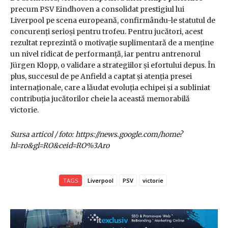
precum PSV Eindhoven a consolidat prestigiul lui
Liverpool pe scena europeană, confirmându-le statutul de
concurenți serioși pentru trofeu. Pentru jucători, acest
rezultat reprezintă o motivație suplimentară de a menține
un nivel ridicat de performanță, iar pentru antrenorul
Jürgen Klopp, o validare a strategiilor și efortului depus. În
plus, succesul de pe Anfield a captat și atenția presei
internaționale, care a lăudat evoluția echipei și a subliniat
contribuția jucătorilor cheie la această memorabilă
victorie.
Sursa articol / foto: https://news.google.com/home?
hl=ro&gl=RO&ceid=RO%3Aro
TAGS
Liverpool
PSV
victorie