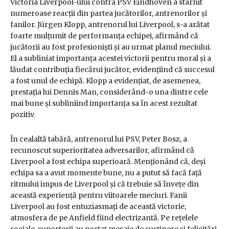
Victoria Liverpool-ului contra PSV Eindhoven a stârnit
numeroase reacții din partea jucătorilor, antrenorilor și
fanilor. Jürgen Klopp, antrenorul lui Liverpool, s-a arătat
foarte mulțumit de performanța echipei, afirmând că
jucătorii au fost profesioniști și au urmat planul meciului.
El a subliniat importanța acestei victorii pentru moral și a
lăudat contribuția fiecărui jucător, evidențiind că succesul
a fost unul de echipă. Klopp a evidențiat, de asemenea,
prestația lui Dennis Man, considerând-o una dintre cele
mai bune și subliniind importanța sa în acest rezultat
pozitiv.
În cealaltă tabără, antrenorul lui PSV, Peter Bosz, a
recunoscut superioritatea adversarilor, afirmând că
Liverpool a fost echipa superioară. Menționând că, deși
echipa sa a avut momente bune, nu a putut să facă față
ritmului impus de Liverpool și că trebuie să învețe din
această experiență pentru viitoarele meciuri. Fanii
Liverpool au fost entuziasmați de această victorie,
atmosfera de pe Anfield fiind electrizantă. Pe rețelele
sociale, suporterii au postat mesaje de susținere și felicitări