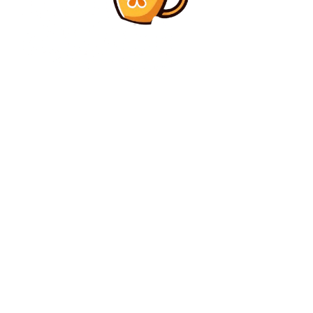
Diverse Noutati
„Nu este în favoarea mea”: Papa Leon lămurește
intervențiile percepute ca…
Diverse Noutati
CM 2026: Anglia – Argentina, 1-1, ACUM. Luptă aprigă
pentru un loc în finală
C
sâmbătă, august 8, 2026
25.5
București
Contact www.bunadimineataiasi.ro
Politica de cookies (GDPR)
Politică de confidențialitate – Bunadimineataiasi.ro