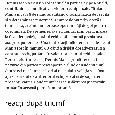
Dennis Man a avut un rol esențial în partida de pe Anfield,
contribuind semnificativ la victoria echipei sale. Titular,
Man a jucat 88 de minute, arătând o formă fizică deosebită
și o determinare puternică. A impresionat prin viteză și
tehnica sa, creând numeroase oportunități de gol pentru
coechipieri. De asemenea, s-a evidențiat prin participarea
la faza defensivă, ajutând echipa să mențină presiunea
asupra oponenților. Una dintre acțiunile remarcabile ale lui
Man a fost în minutul 60, când a driblat doi adversari și a
centrat precis, punând în valoare atacantul echipei sale.
Pentru eforturile sale, Dennis Man a primit recenzii
pozitive din partea presei sportive, fiind considerat unul
dintre cei mai buni jucători ai meciului. Evoluția sa a fost
apreciată atât de antrenorul echipei, cât și de suporterii
prezenți, care au lăudat implicarea și dăruirea jucătorului
român în această partidă importantă.
reacții după triumf