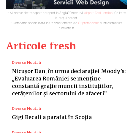
- Ai nevoie de transport aeroport in Anglia? Încearcă
Airport Taxi London
. Calitate
la prețul corect.
- Companie specializata in tranzactionarea de
Criptomonede
si infrastructura
blockchain.
Articole fresh
Diverse Noutati
Nicușor Dan, în urma declarației Moody’s:
„Evaluarea României se menține
constantă grație muncii instituțiilor,
cetățenilor și sectorului de afaceri”
Diverse Noutati
Gigi Becali a parafat în Scoția
Diverse Noutati