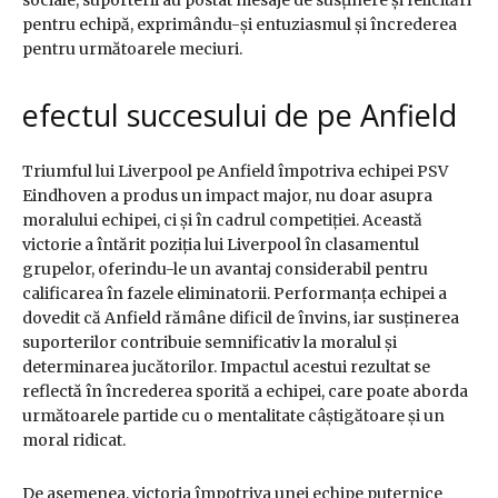
pentru echipă, exprimându-și entuziasmul și încrederea
pentru următoarele meciuri.
efectul succesului de pe Anfield
Triumful lui Liverpool pe Anfield împotriva echipei PSV
Eindhoven a produs un impact major, nu doar asupra
moralului echipei, ci și în cadrul competiției. Această
victorie a întărit poziția lui Liverpool în clasamentul
grupelor, oferindu-le un avantaj considerabil pentru
calificarea în fazele eliminatorii. Performanța echipei a
dovedit că Anfield rămâne dificil de învins, iar susținerea
suporterilor contribuie semnificativ la moralul și
determinarea jucătorilor. Impactul acestui rezultat se
reflectă în încrederea sporită a echipei, care poate aborda
următoarele partide cu o mentalitate câștigătoare și un
moral ridicat.
De asemenea, victoria împotriva unei echipe puternice