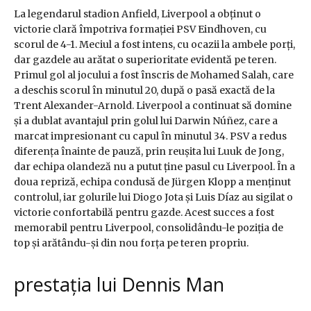
La legendarul stadion Anfield, Liverpool a obținut o
victorie clară împotriva formației PSV Eindhoven, cu
scorul de 4-1. Meciul a fost intens, cu ocazii la ambele porți,
dar gazdele au arătat o superioritate evidentă pe teren.
Primul gol al jocului a fost înscris de Mohamed Salah, care
a deschis scorul în minutul 20, după o pasă exactă de la
Trent Alexander-Arnold. Liverpool a continuat să domine
și a dublat avantajul prin golul lui Darwin Núñez, care a
marcat impresionant cu capul în minutul 34. PSV a redus
diferența înainte de pauză, prin reușita lui Luuk de Jong,
dar echipa olandeză nu a putut ține pasul cu Liverpool. În a
doua repriză, echipa condusă de Jürgen Klopp a menținut
controlul, iar golurile lui Diogo Jota și Luis Díaz au sigilat o
victorie confortabilă pentru gazde. Acest succes a fost
memorabil pentru Liverpool, consolidându-le poziția de
top și arătându-și din nou forța pe teren propriu.
prestația lui Dennis Man