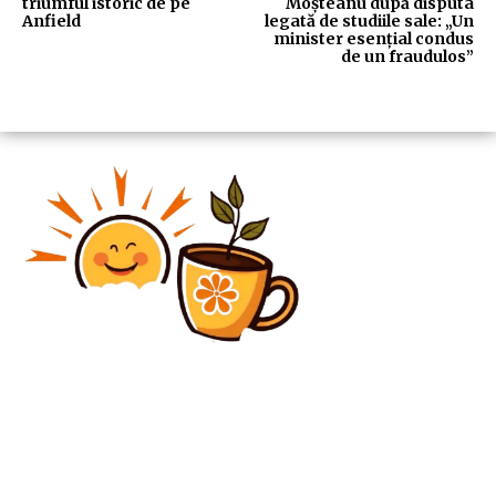
triumful istoric de pe
Moșteanu după disputa
Anfield
legată de studiile sale: „Un
minister esențial condus
de un fraudulos”
Diverse Noutati
Franța – Anglia 0-2, ACUM, digisport.ro | Ultimul
meci al Cupei Mondiale 2026. Englezii continuă să
impresioneze. GOOL Konsa