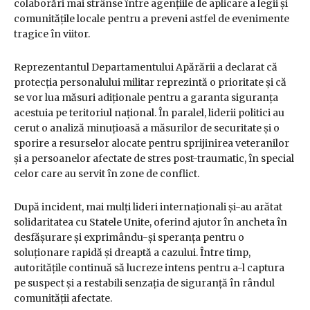
colaborări mai strânse între agențiile de aplicare a legii și
comunitățile locale pentru a preveni astfel de evenimente
tragice în viitor.
Reprezentantul Departamentului Apărării a declarat că
protecția personalului militar reprezintă o prioritate și că
se vor lua măsuri adiționale pentru a garanta siguranța
acestuia pe teritoriul național. În paralel, liderii politici au
cerut o analiză minuțioasă a măsurilor de securitate și o
sporire a resurselor alocate pentru sprijinirea veteranilor
și a persoanelor afectate de stres post-traumatic, în special
celor care au servit în zone de conflict.
După incident, mai mulți lideri internaționali și-au arătat
solidaritatea cu Statele Unite, oferind ajutor în ancheta în
desfășurare și exprimându-și speranța pentru o
soluționare rapidă și dreaptă a cazului. Între timp,
autoritățile continuă să lucreze intens pentru a-l captura
pe suspect și a restabili senzația de siguranță în rândul
comunității afectate.