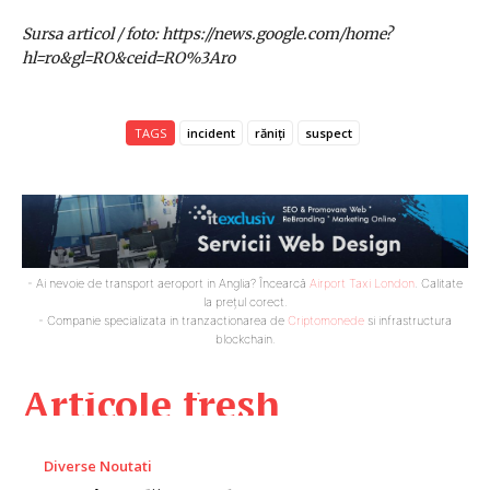
Sursa articol / foto: https://news.google.com/home?
hl=ro&gl=RO&ceid=RO%3Aro
TAGS
incident
răniți
suspect
- Ai nevoie de transport aeroport in Anglia? Încearcă
Airport Taxi London
. Calitate
la prețul corect.
- Companie specializata in tranzactionarea de
Criptomonede
si infrastructura
blockchain.
Articole fresh
Diverse Noutati