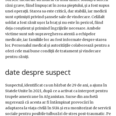
răni grave, fiind împușcat în zona pieptului, și a fost supus
unei operații. Starea sa este critică, dar stabilă, iar medicii
sunt optimiști privind șansele sale de vindecare. Celălalt
soldat a fost rănit ușor la braț și nu este în pericol, fiind
deja conștient și primind îngrijirile necesare. Ambele
victime sunt sub supravegherea atentă a echipelor
medicale, iar familiile lor au fost informate despre starea
lor. Personalul medical și autoritățile colaborează pentru a
oferi cele mai bune condiții de tratament și vindecare
pentru răniți.
date despre suspect
Suspectul, identificat ca un bărbat de 29 de ani, a ajuns în
Statele Unite în 2021, după ce a activat ca interpret pentru
trupele americane în Afganistan. Surse din anchetă
sugerează că acesta ar fi întâmpinat provocări în
adaptarea la viața civilă în SUA și era monitorizat de servicii
sociale pentru posibile tulburări de stres post-traumatic. Pe