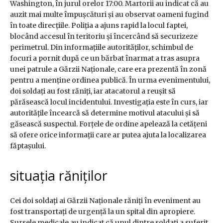
Washington, în jurul orelor 17:00. Martorii au indicat că au
auzit mai multe împușcături și au observat oameni fugind
în toate direcțiile. Poliția a ajuns rapid la locul faptei,
blocând accesul în teritoriu și încercând să securizeze
perimetrul. Din informațiile autorităților, schimbul de
focuri a pornit după ce un bărbat înarmat a tras asupra
unei patrule a Gărzii Naționale, care era prezentă în zonă
pentru a menține ordinea publică. În urma evenimentului,
doi soldați au fost răniți, iar atacatorul a reușit să
părăsească locul incidentului. Investigația este în curs, iar
autoritățile încearcă să determine motivul atacului și să
găsească suspectul. Forțele de ordine apelează la cetățeni
să ofere orice informații care ar putea ajuta la localizarea
făptașului.
situația răniților
Cei doi soldați ai Gărzii Naționale răniți în eveniment au
fost transportați de urgență la un spital din apropiere.
Sursele medicale au indicat că unul dintre soldați a suferit