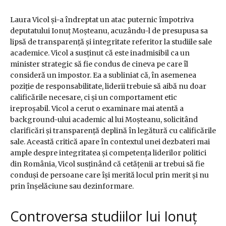
Laura Vicol și-a îndreptat un atac puternic împotriva
deputatului Ionuț Moșteanu, acuzându-l de presupusa sa
lipsă de transparență și integritate referitor la studiile sale
academice. Vicol a susținut că este inadmisibil ca un
minister strategic să fie condus de cineva pe care îl
consideră un impostor. Ea a subliniat că, în asemenea
poziție de responsabilitate, liderii trebuie să aibă nu doar
calificările necesare, ci și un comportament etic
ireproșabil. Vicol a cerut o examinare mai atentă a
background-ului academic al lui Moșteanu, solicitând
clarificări și transparență deplină în legătură cu calificările
sale. Această critică apare în contextul unei dezbateri mai
ample despre integritatea și competența liderilor politici
din România, Vicol susținând că cetățenii ar trebui să fie
conduși de persoane care își merită locul prin merit și nu
prin înșelăciune sau dezinformare.
Controversa studiilor lui Ionuț