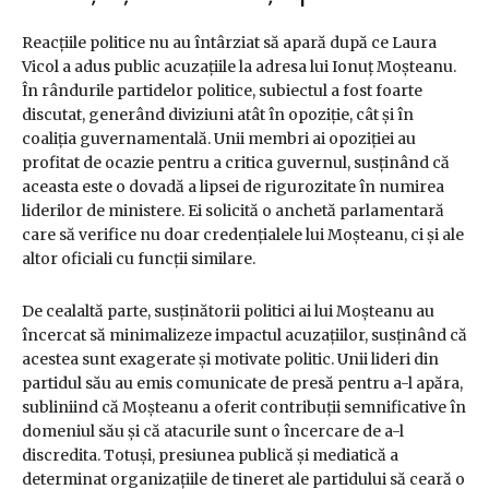
Reacțiile politice nu au întârziat să apară după ce Laura
Vicol a adus public acuzațiile la adresa lui Ionuț Moșteanu.
În rândurile partidelor politice, subiectul a fost foarte
discutat, generând diviziuni atât în opoziție, cât și în
coaliția guvernamentală. Unii membri ai opoziției au
profitat de ocazie pentru a critica guvernul, susținând că
aceasta este o dovadă a lipsei de rigurozitate în numirea
liderilor de ministere. Ei solicită o anchetă parlamentară
care să verifice nu doar credențialele lui Moșteanu, ci și ale
altor oficiali cu funcții similare.
De cealaltă parte, susținătorii politici ai lui Moșteanu au
încercat să minimalizeze impactul acuzațiilor, susținând că
acestea sunt exagerate și motivate politic. Unii lideri din
partidul său au emis comunicate de presă pentru a-l apăra,
subliniind că Moșteanu a oferit contribuții semnificative în
domeniul său și că atacurile sunt o încercare de a-l
discredita. Totuși, presiunea publică și mediatică a
determinat organizațiile de tineret ale partidului să ceară o