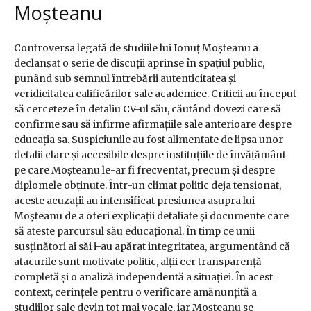
Moșteanu
Controversa legată de studiile lui Ionuț Moșteanu a
declanșat o serie de discuții aprinse în spațiul public,
punând sub semnul întrebării autenticitatea și
veridicitatea calificărilor sale academice. Criticii au început
să cerceteze în detaliu CV-ul său, căutând dovezi care să
confirme sau să infirme afirmațiile sale anterioare despre
educația sa. Suspiciunile au fost alimentate de lipsa unor
detalii clare și accesibile despre instituțiile de învățământ
pe care Moșteanu le-ar fi frecventat, precum și despre
diplomele obținute. Într-un climat politic deja tensionat,
aceste acuzații au intensificat presiunea asupra lui
Moșteanu de a oferi explicații detaliate și documente care
să ateste parcursul său educațional. În timp ce unii
susținători ai săi i-au apărat integritatea, argumentând că
atacurile sunt motivate politic, alții cer transparență
completă și o analiză independentă a situației. În acest
context, cerințele pentru o verificare amănunțită a
studiilor sale devin tot mai vocale, iar Moșteanu se