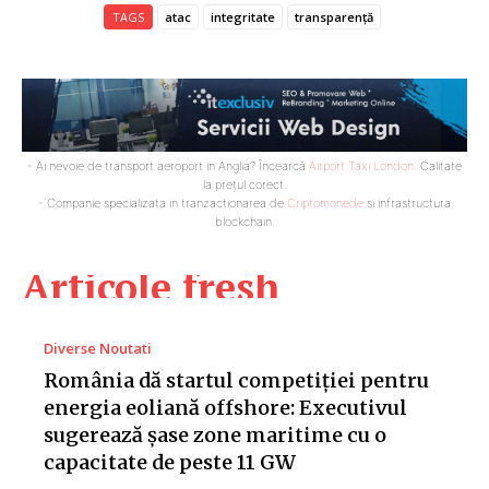
TAGS
atac
integritate
transparență
- Ai nevoie de transport aeroport in Anglia? Încearcă
Airport Taxi London
. Calitate
la prețul corect.
- Companie specializata in tranzactionarea de
Criptomonede
si infrastructura
blockchain.
Articole fresh
Diverse Noutati
România dă startul competiției pentru
energia eoliană offshore: Executivul
sugerează șase zone maritime cu o
capacitate de peste 11 GW