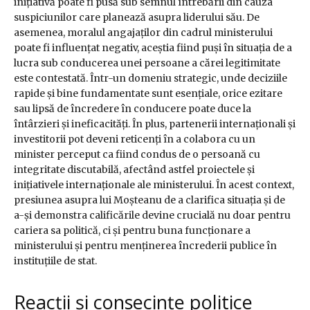
inițiativă poate fi pusă sub semnul întrebării din cauza
suspiciunilor care planează asupra liderului său. De
asemenea, moralul angajaților din cadrul ministerului
poate fi influențat negativ, aceștia fiind puși în situația de a
lucra sub conducerea unei persoane a cărei legitimitate
este contestată. Într-un domeniu strategic, unde deciziile
rapide și bine fundamentate sunt esențiale, orice ezitare
sau lipsă de încredere în conducere poate duce la
întârzieri și ineficacități. În plus, partenerii internaționali și
investitorii pot deveni reticenți în a colabora cu un
minister perceput ca fiind condus de o persoană cu
integritate discutabilă, afectând astfel proiectele și
inițiativele internaționale ale ministerului. În acest context,
presiunea asupra lui Moșteanu de a clarifica situația și de
a-și demonstra calificările devine crucială nu doar pentru
cariera sa politică, ci și pentru buna funcționare a
ministerului și pentru menținerea încrederii publice în
instituțiile de stat.
Reacții și consecințe politice