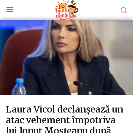
Laura Vicol declanșează un
atac vehement împotriva
lui Ionuț Moșteanu după