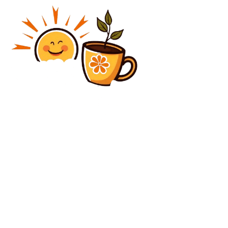
Diverse Noutati
Robert Negoiță îl sprijină pe Ilie Bolojan: „Se merită o
mică susținere măcar pentru aceasta”
Diverse Noutati
Dezvăluiri ale președintei Curții de Apel București
despre timpul când Kovesi era la conducerea DNA: „O