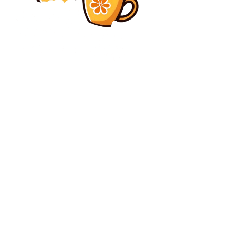
Diverse Noutati
ANAF a început procedurile de executare silită
împotriva Gabriel Resources în vederea recuperării
sumei de 46 milioane de lei.
Diverse Noutati
Anca Alexandrescu își exprimă criticile față de
Recorder. Ion Cristoiu, conform Realitatea, este
indignat de transmiterea documentarului la TVR 1.
C
sâmbătă, august 8, 2026
25.5
București
Contact www.bunadimineataiasi.ro