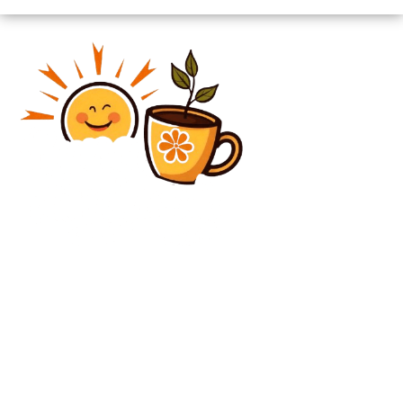
Diverse Noutati
Gică Popescu contestă alegerea titularului naționalei
României: „Am impresia că ne oferă un avantaj prin
prezența sa”
Diverse Noutati