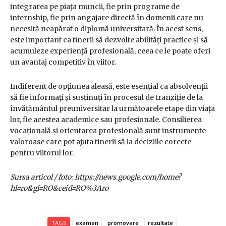
integrarea pe piața muncii, fie prin programe de
internship, fie prin angajare directă în domenii care nu
necesită neapărat o diplomă universitară. În acest sens,
este important ca tinerii să dezvolte abilități practice și să
acumuleze experiență profesională, ceea ce le poate oferi
un avantaj competitiv în viitor.
Indiferent de opțiunea aleasă, este esențial ca absolvenții
să fie informați și susținuți în procesul de tranziție de la
învățământul preuniversitar la următoarele etape din viața
lor, fie acestea academice sau profesionale. Consilierea
vocațională și orientarea profesională sunt instrumente
valoroase care pot ajuta tinerii să ia deciziile corecte
pentru viitorul lor.
Sursa articol / foto: https://news.google.com/home?
hl=ro&gl=RO&ceid=RO%3Aro
TAGS
examen
promovare
rezultate