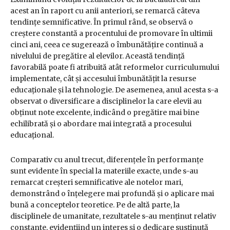
acest an în raport cu anii anteriori, se remarcă câteva
tendințe semnificative. În primul rând, se observă o
creștere constantă a procentului de promovare în ultimii
cinci ani, ceea ce sugerează o îmbunătățire continuă a
nivelului de pregătire al elevilor. Această tendință
favorabilă poate fi atribuită atât reformelor curriculumului
implementate, cât și accesului îmbunătățit la resurse
educaționale și la tehnologie. De asemenea, anul acesta s-a
observat o diversificare a disciplinelor la care elevii au
obținut note excelente, indicând o pregătire mai bine
echilibrată și o abordare mai integrată a procesului
educațional.
Comparativ cu anul trecut, diferențele în performanțe
sunt evidente în special la materiile exacte, unde s-au
remarcat creșteri semnificative ale notelor mari,
demonstrând o înțelegere mai profundă și o aplicare mai
bună a conceptelor teoretice. Pe de altă parte, la
disciplinele de umanitate, rezultatele s-au menținut relativ
constante, evidențiind un interes și o dedicare susținută