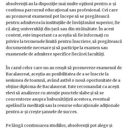
absolvenții au la dispoziție mai multe opțiuni pentru a-și
continua parcursul educațional sau profesional. Cei care
au promovat examenul pot începe să se pregătească
pentru admiterea la instituțiile de învățământ superior, fie
că aleg universități din țară sau din străinătate. În acest
context, este important ca aceștia să fie informați cu
privire la termenele limită pentru înscriere, să pregătească
documentele necesare și să participe la examen sau
examenele de admitere specifice fiecărei facultăți.
În cazul celor care nu au reușit să promoveze examenul de
Bacalaureat, aceștia au posibilitatea de a se înscrie la
sesiunea de toamnă, având astfel o nouă oportunitate de a
obține diploma de Bacalaureat. Este recomandat ca acești
elevi să analizeze cu atenție punctele slabe și să se
concentreze asupra îmbunătățirii acestora, eventual
apelând la meditații sau la resurse educaționale adiționale
pentru a-și crește șansele de succes.
Pe lângă continuarea studiilor, absolvenții pot alege și