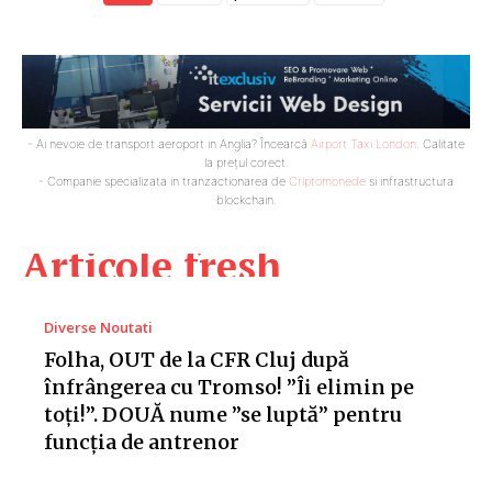
- Ai nevoie de transport aeroport in Anglia? Încearcă
Airport Taxi London
. Calitate
la prețul corect.
- Companie specializata in tranzactionarea de
Criptomonede
si infrastructura
blockchain.
Articole fresh
Diverse Noutati
Folha, OUT de la CFR Cluj după
înfrângerea cu Tromso! ”Îi elimin pe
toți!”. DOUĂ nume ”se luptă” pentru
funcția de antrenor