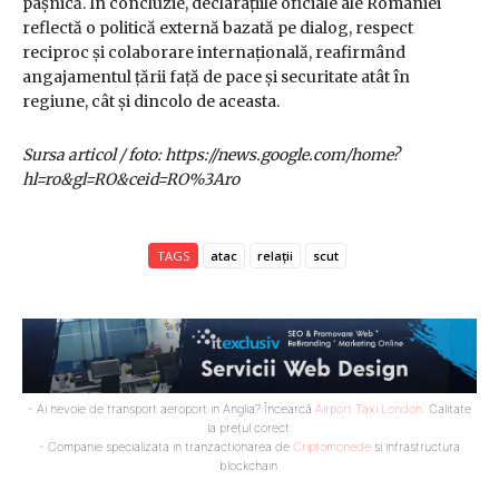
pașnică. În concluzie, declarațiile oficiale ale României
reflectă o politică externă bazată pe dialog, respect
reciproc și colaborare internațională, reafirmând
angajamentul țării față de pace și securitate atât în
regiune, cât și dincolo de aceasta.
Sursa articol / foto: https://news.google.com/home?
hl=ro&gl=RO&ceid=RO%3Aro
TAGS
atac
relații
scut
- Ai nevoie de transport aeroport in Anglia? Încearcă
Airport Taxi London
. Calitate
la prețul corect.
- Companie specializata in tranzactionarea de
Criptomonede
si infrastructura
blockchain.