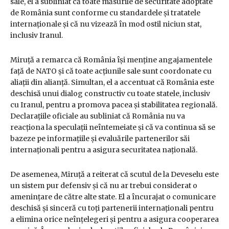
sale, el a subliniat că toate măsurile de securitate adoptate
de România sunt conforme cu standardele și tratatele
internaționale și că nu vizează în mod ostil niciun stat,
inclusiv Iranul.
Miruță a remarca că România își menține angajamentele
față de NATO și că toate acțiunile sale sunt coordonate cu
aliații din alianță. Simultan, el a accentuat că România este
deschisă unui dialog constructiv cu toate statele, inclusiv
cu Iranul, pentru a promova pacea și stabilitatea regională.
Declarațiile oficiale au subliniat că România nu va
reacționa la speculații neîntemeiate și că va continua să se
bazeze pe informațiile și evaluările partenerilor săi
internaționali pentru a asigura securitatea națională.
De asemenea, Miruță a reiterat că scutul de la Deveselu este
un sistem pur defensiv și că nu ar trebui considerat o
amenințare de către alte state. El a încurajat o comunicare
deschisă și sinceră cu toți partenerii internaționali pentru
a elimina orice neînțelegeri și pentru a asigura cooperarea