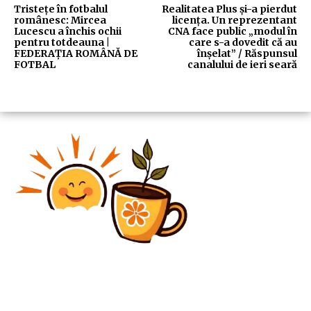
Tristețe în fotbalul
Realitatea Plus și-a pierdut
românesc: Mircea
licența. Un reprezentant
Lucescu a închis ochii
CNA face public „modul în
pentru totdeauna |
care s-a dovedit că au
FEDERAȚIA ROMÂNĂ DE
înșelat” / Răspunsul
FOTBAL
canalului de ieri seară
Diverse Noutati
Reacția fermă a MAE ca urmare a participării Dianei