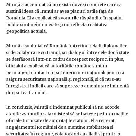
Miruță a accentuat că nu există dovezi concrete care să
susțină ideea că Iranul ar avea planuri ostile față de
România. El a explicat că zvonurile răspândite în spațiul
public sunt neîntemeiate și nu reflectă realitatea
geopolitică actuală.
Miruță a subliniat că România întreține relații diplomatice
și de colaborare cu Iranul, iar dialogul între cele două state
se desfășoară într-un cadru de respect reciproc. În plus,
oficialul a explicat că autoritățile române sunt în
permanent contact cu partenerii internaționali pentru a
asigura securitatea națională și regională, și că nu s-au
înregistrat indicii care să sugereze o amenințare iminentă
din partea Iranului.
În concluzie, Miruță a îndemnat publicul să nu acorde
atenție zvonurilor alarmiste și să se bazeze pe informațiile
oficiale furnizate de autoritățile statului. El a reiterat
angajamentul României de a menține stabilitatea și
securitatea în regiune, colaborând cu aliații și printr-o