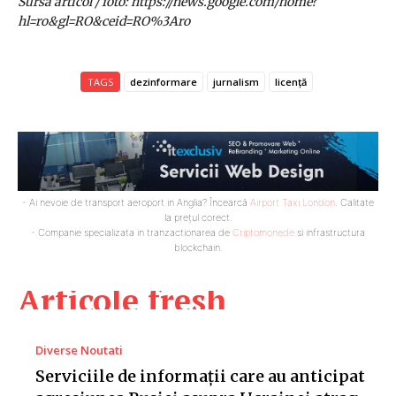
Sursa articol / foto: https://news.google.com/home?
hl=ro&gl=RO&ceid=RO%3Aro
TAGS
dezinformare
jurnalism
licență
- Ai nevoie de transport aeroport in Anglia? Încearcă
Airport Taxi London
. Calitate
la prețul corect.
- Companie specializata in tranzactionarea de
Criptomonede
si infrastructura
blockchain.
Articole fresh
Diverse Noutati
Serviciile de informații care au anticipat