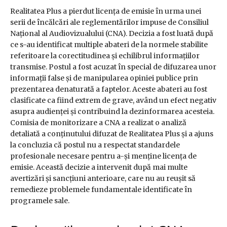
Realitatea Plus a pierdut licența de emisie în urma unei
serii de încălcări ale reglementărilor impuse de Consiliul
Național al Audiovizualului (CNA). Decizia a fost luată după
ce s-au identificat multiple abateri de la normele stabilite
referitoare la corectitudinea și echilibrul informațiilor
transmise. Postul a fost acuzat în special de difuzarea unor
informații false și de manipularea opiniei publice prin
prezentarea denaturată a faptelor. Aceste abateri au fost
clasificate ca fiind extrem de grave, având un efect negativ
asupra audienței și contribuind la dezinformarea acesteia.
Comisia de monitorizare a CNA a realizat o analiză
detaliată a conținutului difuzat de Realitatea Plus și a ajuns
la concluzia că postul nu a respectat standardele
profesionale necesare pentru a-și menține licența de
emisie. Această decizie a intervenit după mai multe
avertizări și sancțiuni anterioare, care nu au reușit să
remedieze problemele fundamentale identificate în
programele sale.