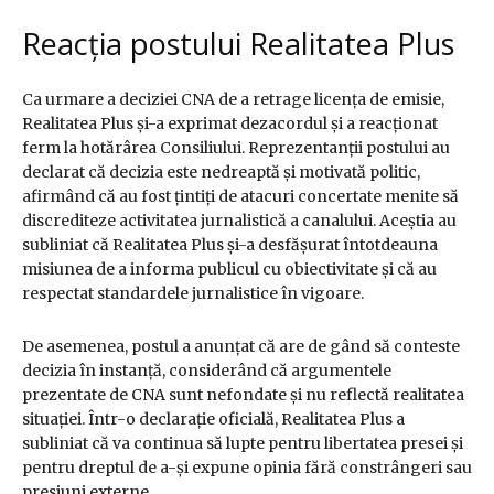
Reacția postului Realitatea Plus
Ca urmare a deciziei CNA de a retrage licența de emisie,
Realitatea Plus și-a exprimat dezacordul și a reacționat
ferm la hotărârea Consiliului. Reprezentanții postului au
declarat că decizia este nedreaptă și motivată politic,
afirmând că au fost țintiți de atacuri concertate menite să
discrediteze activitatea jurnalistică a canalului. Aceștia au
subliniat că Realitatea Plus și-a desfășurat întotdeauna
misiunea de a informa publicul cu obiectivitate și că au
respectat standardele jurnalistice în vigoare.
De asemenea, postul a anunțat că are de gând să conteste
decizia în instanță, considerând că argumentele
prezentate de CNA sunt nefondate și nu reflectă realitatea
situației. Într-o declarație oficială, Realitatea Plus a
subliniat că va continua să lupte pentru libertatea presei și
pentru dreptul de a-și expune opinia fără constrângeri sau
presiuni externe.