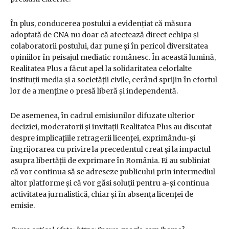
În plus, conducerea postului a evidențiat că măsura
adoptată de CNA nu doar că afectează direct echipa și
colaboratorii postului, dar pune și în pericol diversitatea
opiniilor în peisajul mediatic românesc. În această lumină,
Realitatea Plus a făcut apel la solidaritatea celorlalte
instituții media și a societății civile, cerând sprijin în efortul
lor de a menține o presă liberă și independentă.
De asemenea, în cadrul emisiunilor difuzate ulterior
deciziei, moderatorii și invitații Realitatea Plus au discutat
despre implicațiile retragerii licenței, exprimându-și
îngrijorarea cu privire la precedentul creat și la impactul
asupra libertății de exprimare în România. Ei au subliniat
că vor continua să se adreseze publicului prin intermediul
altor platforme și că vor găsi soluții pentru a-și continua
activitatea jurnalistică, chiar și în absența licenței de
emisie.