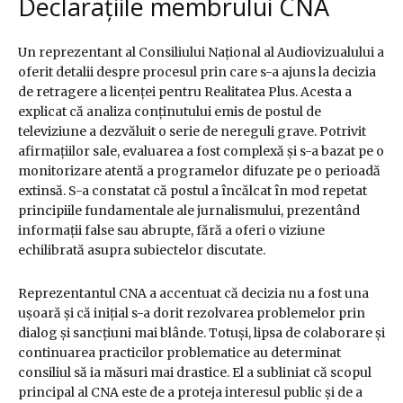
Declarațiile membrului CNA
Un reprezentant al Consiliului Național al Audiovizualului a
oferit detalii despre procesul prin care s-a ajuns la decizia
de retragere a licenței pentru Realitatea Plus. Acesta a
explicat că analiza conținutului emis de postul de
televiziune a dezvăluit o serie de nereguli grave. Potrivit
afirmațiilor sale, evaluarea a fost complexă și s-a bazat pe o
monitorizare atentă a programelor difuzate pe o perioadă
extinsă. S-a constatat că postul a încălcat în mod repetat
principiile fundamentale ale jurnalismului, prezentând
informații false sau abrupte, fără a oferi o viziune
echilibrată asupra subiectelor discutate.
Reprezentantul CNA a accentuat că decizia nu a fost una
ușoară și că inițial s-a dorit rezolvarea problemelor prin
dialog și sancțiuni mai blânde. Totuși, lipsa de colaborare și
continuarea practicilor problematice au determinat
consiliul să ia măsuri mai drastice. El a subliniat că scopul
principal al CNA este de a proteja interesul public și de a