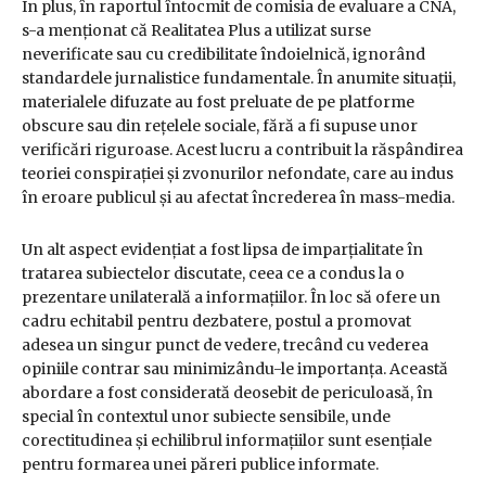
În plus, în raportul întocmit de comisia de evaluare a CNA,
s-a menționat că Realitatea Plus a utilizat surse
neverificate sau cu credibilitate îndoielnică, ignorând
standardele jurnalistice fundamentale. În anumite situații,
materialele difuzate au fost preluate de pe platforme
obscure sau din rețelele sociale, fără a fi supuse unor
verificări riguroase. Acest lucru a contribuit la răspândirea
teoriei conspirației și zvonurilor nefondate, care au indus
în eroare publicul și au afectat încrederea în mass-media.
Un alt aspect evidențiat a fost lipsa de imparțialitate în
tratarea subiectelor discutate, ceea ce a condus la o
prezentare unilaterală a informațiilor. În loc să ofere un
cadru echitabil pentru dezbatere, postul a promovat
adesea un singur punct de vedere, trecând cu vederea
opiniile contrar sau minimizându-le importanța. Această
abordare a fost considerată deosebit de periculoasă, în
special în contextul unor subiecte sensibile, unde
corectitudinea și echilibrul informațiilor sunt esențiale
pentru formarea unei păreri publice informate.