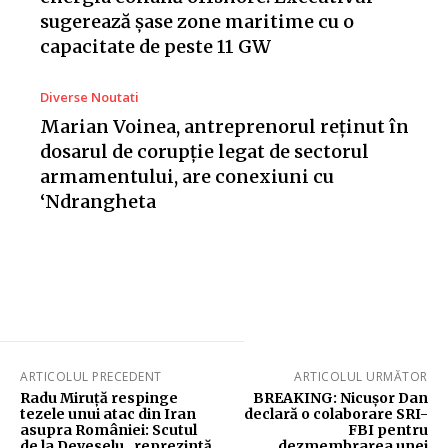
sugerează șase zone maritime cu o
capacitate de peste 11 GW
Diverse Noutati
Marian Voinea, antreprenorul reținut în
dosarul de corupție legat de sectorul
armamentului, are conexiuni cu
‘Ndrangheta
ARTICOLUL PRECEDENT
ARTICOLUL URMĂTOR
Radu Miruță respinge
BREAKING: Nicușor Dan
tezele unui atac din Iran
declară o colaborare SRI-
asupra României: Scutul
FBI pentru
de la Deveselu „reprezintă
dezmembrarea unei