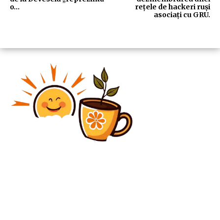
o…
rețele de hackeri ruși
asociați cu GRU.
Diverse Noutati
Nota de plată după căderea Guvernului Bolojan:
devalorizarea leului, creșterea dobânzilor, pierderi
din PNRR