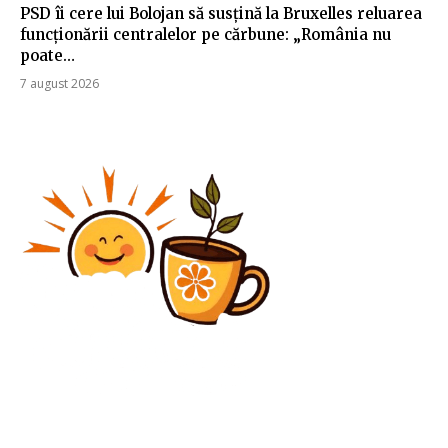
PSD îi cere lui Bolojan să susțină la Bruxelles reluarea
funcționării centralelor pe cărbune: „România nu
poate…
7 august 2026
Diverse Noutati
Daniel Pancu, apariție neașteptată la miezul nopții »
Anunță apropierea sosirii la Rapid și o plecare jenată: