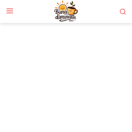
Stiri si noutati despre:
jurnalism