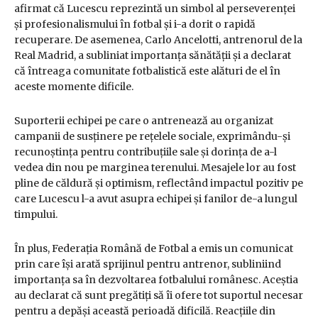
afirmat că Lucescu reprezintă un simbol al perseverenței
și profesionalismului în fotbal și i-a dorit o rapidă
recuperare. De asemenea, Carlo Ancelotti, antrenorul de la
Real Madrid, a subliniat importanța sănătății și a declarat
că întreaga comunitate fotbalistică este alături de el în
aceste momente dificile.
Suporterii echipei pe care o antrenează au organizat
campanii de susținere pe rețelele sociale, exprimându-și
recunoștința pentru contribuțiile sale și dorința de a-l
vedea din nou pe marginea terenului. Mesajele lor au fost
pline de căldură și optimism, reflectând impactul pozitiv pe
care Lucescu l-a avut asupra echipei și fanilor de-a lungul
timpului.
În plus, Federația Română de Fotbal a emis un comunicat
prin care își arată sprijinul pentru antrenor, subliniind
importanța sa în dezvoltarea fotbalului românesc. Aceștia
au declarat că sunt pregătiți să îi ofere tot suportul necesar
pentru a depăși această perioadă dificilă. Reacțiile din