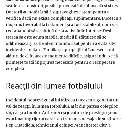
scădere a tensiunii, posibil provocată de oboseală și stres.
Doctorii au hotărât să-l supravegheze atent pentru a
verifica dacă nu există complicații suplimentare. Lucescu a
răspuns favorabil la tratament și a fost stabilizat, dar i s-a
recomandat să se abțină de la activitățile intense. Deși
starea sa este acum stabilă, medicii îl sfătuiesc să se
odihnească și să fie atent monitorizat pentru a evita alte
incidente similare. Familia și apropiații lui Lucescu sunt
alături de el în aceste momente dificile, asigurându-se că
primește toată îngrijirea necesară pentru o recuperare
completă.
Reacții din lumea fotbalului
Incidentul neprevăzut al lui Mircea Lucescu a generat un
val de reacții în lumea fotbalului, atât din partea colegilor
săi, cât și a fanilor. Antrenori și jucători de prestigiu și-au
exprimat îngrijorarea și i-au transmis mesaje de susținere.
Pep Guardiola, tehnicianul echipei Manchester City, a