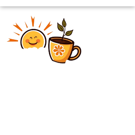
Diverse Noutati
Ana Marthon, menajera din București care își elimina
stăpânii: „În cazul în care conița moare, îi voi efectua
autopsia”
Diverse Noutati