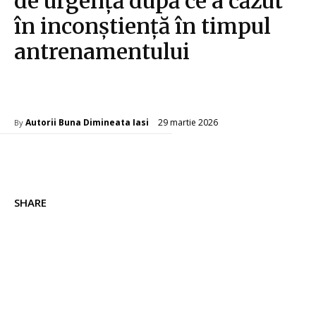
de urgență după ce a căzut
în inconștiență în timpul
antrenamentului
Diverse Noutati
29 martie 2026
Autorii Buna Dimineata Iasi
By
SHARE