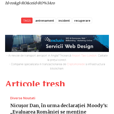
hl=ro&gl=RO&ceid=RO%3Aro
TAGS
antrenament
incident
recuperare
- Ai nevoie de transport aeroport in Anglia? Încearcă
Airport Taxi London
. Calitate
la prețul corect.
- Companie specializata in tranzactionarea de
Criptomonede
si infrastructura
blockchain.
Articole fresh
Diverse Noutati
Nicușor Dan, în urma declarației Moody’s:
„Evaluarea României se menține