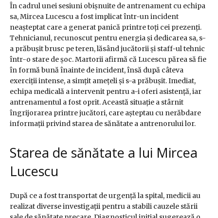
În cadrul unei sesiuni obișnuite de antrenament cu echipa
sa, Mircea Lucescu a fost implicat într-un incident
neașteptat care a generat panică printre toți cei prezenți.
Tehnicianul, recunoscut pentru energia și dedicarea sa, s-
a prăbușit brusc pe teren, lăsând jucătorii și staff-ul tehnic
într-o stare de șoc. Martorii afirmă că Lucescu părea să fie
în formă bună înainte de incident, însă după câteva
exerciții intense, a simțit amețeli și s-a prăbușit. Imediat,
echipa medicală a intervenit pentru a-i oferi asistență, iar
antrenamentul a fost oprit. Această situație a stârnit
îngrijorarea printre jucători, care așteptau cu nerăbdare
informații privind starea de sănătate a antrenorului lor.
Starea de sănătate a lui Mircea
Lucescu
După ce a fost transportat de urgență la spital, medicii au
realizat diverse investigații pentru a stabili cauzele stării
sale de sănătate precare. Diagnosticul inițial sugerează o