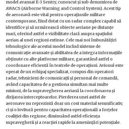
model avansat E-3 Sentry, cunoscut și sub denumirea de
AWACS (Airborne Warning and Control System). Acest tip
de aeronavă este vital pentru operațiunile militare
contemporane, fiind dotat cu un radar complex capabil să
identifice și să urmărească obiecte aeriane pe distanțe
mari, oferind astfel o vizibilitate clară asupra spațiului
aerian al unei regiuni extinse. Cele mai noi îmbunătățiri
tehnologice ale acestui model includ sisteme de
comunicație avansate și abilitatea de a integra informațiile
obținute cu alte platforme militare, garantând astfel o
coordonare eficientă în teatrele de operațiuni. Avionul este
operat de un echipaj specializat, compus din operatori
radar, tehnicieni de comunicații și personal de comandă,
având capacitatea de a gestiona simultan mai multe
misiuni, de la supravegherea aeriană la coordonarea și
dirijarea interceptoarelor. Pierderea unei astfel de
aeronave nu reprezintă doar un cost material semnificativ,
ci și o lovitură pentru capacitatea operațională a forțelor
coaliției din regiune, diminuând astfel eficiența
supravegherii și a reacției rapide la amenințări potențiale.