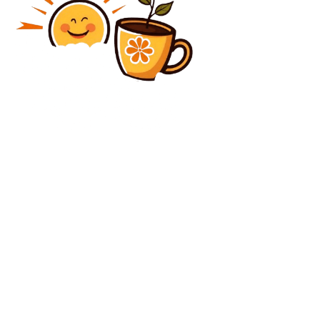
Diverse Noutati
Putin ia în calcul posibile atacuri împotriva
structurilor NATO din România, afirmă un oficial rus
(Reuters)
Diverse Noutati
Kremlinul reacționează la planul „modificat” al SUA și
Ucrainei la Geneva / Avertizarea lui Zelenski
C
duminică, august 9, 2026
22.8
București