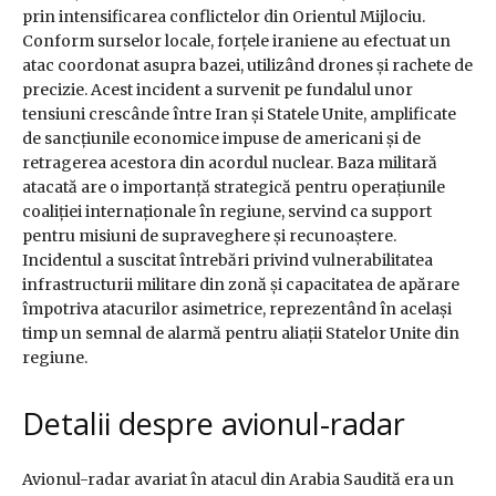
prin intensificarea conflictelor din Orientul Mijlociu.
Conform surselor locale, forțele iraniene au efectuat un
atac coordonat asupra bazei, utilizând drones și rachete de
precizie. Acest incident a survenit pe fundalul unor
tensiuni crescânde între Iran și Statele Unite, amplificate
de sancțiunile economice impuse de americani și de
retragerea acestora din acordul nuclear. Baza militară
atacată are o importanță strategică pentru operațiunile
coaliției internaționale în regiune, servind ca support
pentru misiuni de supraveghere și recunoaștere.
Incidentul a suscitat întrebări privind vulnerabilitatea
infrastructurii militare din zonă și capacitatea de apărare
împotriva atacurilor asimetrice, reprezentând în același
timp un semnal de alarmă pentru aliații Statelor Unite din
regiune.
Detalii despre avionul-radar
Avionul-radar avariat în atacul din Arabia Saudită era un