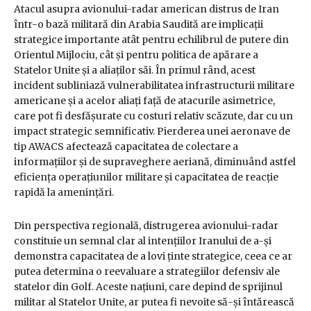
Atacul asupra avionului-radar american distrus de Iran
într-o bază militară din Arabia Saudită are implicații
strategice importante atât pentru echilibrul de putere din
Orientul Mijlociu, cât și pentru politica de apărare a
Statelor Unite și a aliaților săi. În primul rând, acest
incident subliniază vulnerabilitatea infrastructurii militare
americane și a acelor aliați față de atacurile asimetrice,
care pot fi desfășurate cu costuri relativ scăzute, dar cu un
impact strategic semnificativ. Pierderea unei aeronave de
tip AWACS afectează capacitatea de colectare a
informațiilor și de supraveghere aeriană, diminuând astfel
eficiența operațiunilor militare și capacitatea de reacție
rapidă la amenințări.
Din perspectiva regională, distrugerea avionului-radar
constituie un semnal clar al intențiilor Iranului de a-și
demonstra capacitatea de a lovi ținte strategice, ceea ce ar
putea determina o reevaluare a strategiilor defensiv ale
statelor din Golf. Aceste națiuni, care depind de sprijinul
militar al Statelor Unite, ar putea fi nevoite să-și întărească