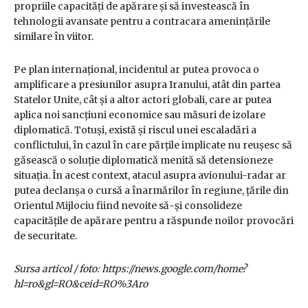
propriile capacități de apărare și să investească în
tehnologii avansate pentru a contracara amenințările
similare în viitor.
Pe plan internațional, incidentul ar putea provoca o
amplificare a presiunilor asupra Iranului, atât din partea
Statelor Unite, cât și a altor actori globali, care ar putea
aplica noi sancțiuni economice sau măsuri de izolare
diplomatică. Totuși, există și riscul unei escaladări a
conflictului, în cazul în care părțile implicate nu reușesc să
găsească o soluție diplomatică menită să detensioneze
situația. În acest context, atacul asupra avionului-radar ar
putea declanșa o cursă a înarmărilor în regiune, țările din
Orientul Mijlociu fiind nevoite să-și consolideze
capacitățile de apărare pentru a răspunde noilor provocări
de securitate.
Sursa articol / foto: https://news.google.com/home?
hl=ro&gl=RO&ceid=RO%3Aro