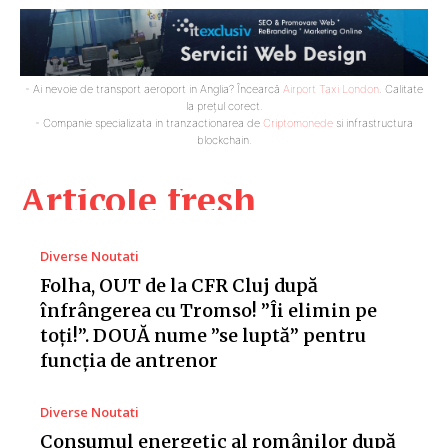
- Ai nevoie de transport aeroport in Anglia? Încearcă
Airport Taxi London
. Calitate
la prețul corect.
- Companie specializata in tranzactionarea de
Criptomonede
si infrastructura
blockchain.
Articole fresh
Diverse Noutati
Folha, OUT de la CFR Cluj după
înfrângerea cu Tromso! ”Îi elimin pe
toți!”. DOUĂ nume ”se luptă” pentru
funcția de antrenor
Diverse Noutati
Consumul energetic al românilor după