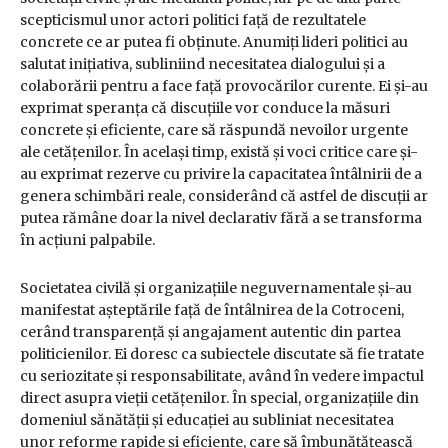
scepticismul unor actori politici față de rezultatele
concrete ce ar putea fi obținute. Anumiți lideri politici au
salutat inițiativa, subliniind necesitatea dialogului și a
colaborării pentru a face față provocărilor curente. Ei și-au
exprimat speranța că discuțiile vor conduce la măsuri
concrete și eficiente, care să răspundă nevoilor urgente
ale cetățenilor. În același timp, există și voci critice care și-
au exprimat rezerve cu privire la capacitatea întâlnirii de a
genera schimbări reale, considerând că astfel de discuții ar
putea rămâne doar la nivel declarativ fără a se transforma
în acțiuni palpabile.
Societatea civilă și organizațiile neguvernamentale și-au
manifestat așteptările față de întâlnirea de la Cotroceni,
cerând transparență și angajament autentic din partea
politicienilor. Ei doresc ca subiectele discutate să fie tratate
cu seriozitate și responsabilitate, având în vedere impactul
direct asupra vieții cetățenilor. În special, organizațiile din
domeniul sănătății și educației au subliniat necesitatea
unor reforme rapide și eficiente, care să îmbunătățească