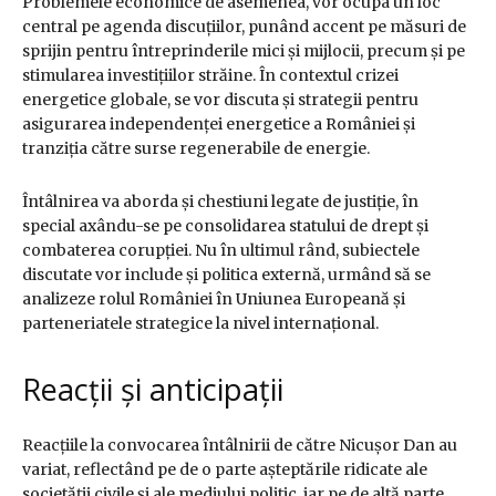
Problemele economice de asemenea, vor ocupa un loc
central pe agenda discuțiilor, punând accent pe măsuri de
sprijin pentru întreprinderile mici și mijlocii, precum și pe
stimularea investițiilor străine. În contextul crizei
energetice globale, se vor discuta și strategii pentru
asigurarea independenței energetice a României și
tranziția către surse regenerabile de energie.
Întâlnirea va aborda și chestiuni legate de justiție, în
special axându-se pe consolidarea statului de drept și
combaterea corupției. Nu în ultimul rând, subiectele
discutate vor include și politica externă, urmând să se
analizeze rolul României în Uniunea Europeană și
parteneriatele strategice la nivel internațional.
Reacții și anticipații
Reacțiile la convocarea întâlnirii de către Nicușor Dan au
variat, reflectând pe de o parte așteptările ridicate ale
societății civile și ale mediului politic, iar pe de altă parte