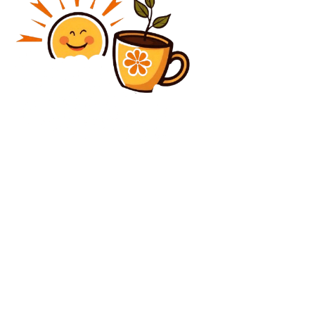
Diverse Noutati
Ilie Bolojan, în timpul discuției despre buget: „Până în
prezent, bugetele au evidențiat confortul politic al…
Diverse Noutati
Raed Arafat, după focul din Crans-Montana: Este
crucial ca oamenii să realizeze că folosirea artificiilor
în spații închise este inacceptabilă.
C
vineri, august 7, 2026
23.1
București