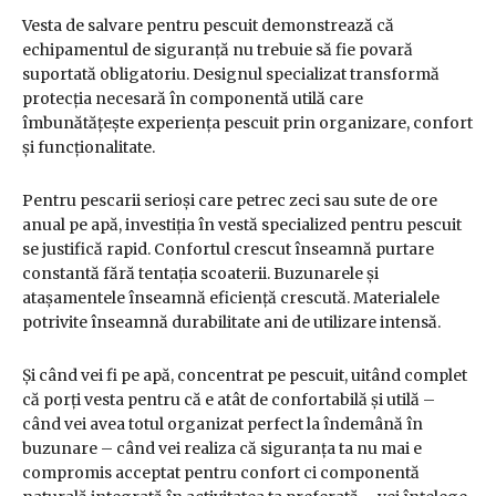
Vesta de salvare pentru pescuit demonstrează că
echipamentul de siguranță nu trebuie să fie povară
suportată obligatoriu. Designul specializat transformă
protecția necesară în componentă utilă care
îmbunătățește experiența pescuit prin organizare, confort
și funcționalitate.
Pentru pescarii serioși care petrec zeci sau sute de ore
anual pe apă, investiția în vestă specialized pentru pescuit
se justifică rapid. Confortul crescut înseamnă purtare
constantă fără tentația scoaterii. Buzunarele și
atașamentele înseamnă eficiență crescută. Materialele
potrivite înseamnă durabilitate ani de utilizare intensă.
Și când vei fi pe apă, concentrat pe pescuit, uitând complet
că porți vesta pentru că e atât de confortabilă și utilă –
când vei avea totul organizat perfect la îndemână în
buzunare – când vei realiza că siguranța ta nu mai e
compromis acceptat pentru confort ci componentă