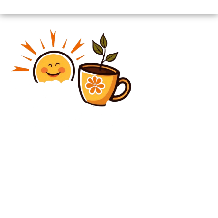
Diverse Noutati
Sezonul rece al dominării: Ceaușeștii și escapadele
extravagante în România înghețată. Expert: „Nici
fiicele lui Dej, nici urmașii lui Ceaușescu nu mai
contau pe...