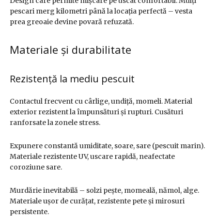
Design care permite mișcare pe uscat confortabil. Mulți
pescari merg kilometri până la locația perfectă – vesta
prea greoaie devine povară refuzată.
Materiale și durabilitate
Rezistență la mediu pescuit
Contactul frecvent cu cârlige, undiță, momeli. Material
exterior rezistent la împunsături și rupturi. Cusături
ranforsate la zonele stress.
Expunere constantă umiditate, soare, sare (pescuit marin).
Materiale rezistente UV, uscare rapidă, neafectate
coroziune sare.
Murdărie inevitabilă – solzi pește, momeală, nămol, alge.
Materiale ușor de curățat, rezistente pete și mirosuri
persistente.