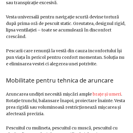
sau transpirație excesivă.
Vesta universală pentru navigație scurtă devine tortură
după prima oră de pescuit static. Greutatea, designul rigid,
lipsa ventilației – toate se acumulează în disconfort
crescând.
Pescarii care renunță la vestă din cauza inconfortului își
pun viața în pericol pentru confort momentan. Soluția nu
e eliminarea vestei ci alegerea unei potrivite.
Mobilitate pentru tehnica de aruncare
Aruncarea undiței necesită mișcări ample
brațe și umeri
.
Rotație trunchi, balansare înapoi, proiectare înainte. Vesta
prea rigidă sau voluminoasă restricționează mișcarea și
afectează precizia.
Pescuitul cu mulineta, pescuitul cu muscă, pescuitul cu