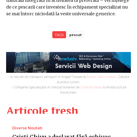
naturală integrată în activitatea ta preferată – vei înțelege
de ce pescarii care investesc în echipament specializat nu
se mai întorc niciodată la veste universale generice.
TAGS
pescuit
- Ai nevoie de transport aeroport in Anglia? Încearcă
Airport Taxi London
. Calitate
la prețul corect.
- Companie specializata in tranzactionarea de
Criptomonede
si infrastructura
blockchain.
Articole fresh
Diverse Noutati
Cristi Chivu a declarat fără echivoc