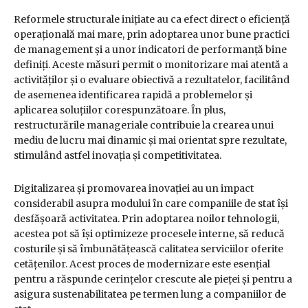
Reformele structurale inițiate au ca efect direct o eficiență
operațională mai mare, prin adoptarea unor bune practici
de management și a unor indicatori de performanță bine
definiți. Aceste măsuri permit o monitorizare mai atentă a
activităților și o evaluare obiectivă a rezultatelor, facilitând
de asemenea identificarea rapidă a problemelor și
aplicarea soluțiilor corespunzătoare. În plus,
restructurările manageriale contribuie la crearea unui
mediu de lucru mai dinamic și mai orientat spre rezultate,
stimulând astfel inovația și competitivitatea.
Digitalizarea și promovarea inovației au un impact
considerabil asupra modului în care companiile de stat își
desfășoară activitatea. Prin adoptarea noilor tehnologii,
acestea pot să își optimizeze procesele interne, să reducă
costurile și să îmbunătățească calitatea serviciilor oferite
cetățenilor. Acest proces de modernizare este esențial
pentru a răspunde cerințelor crescute ale pieței și pentru a
asigura sustenabilitatea pe termen lung a companiilor de