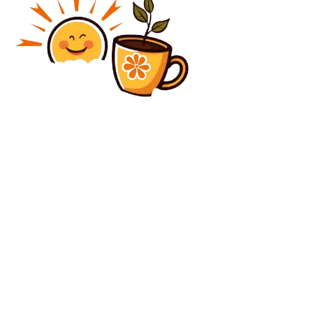
Diverse Noutati
Traian Băsescu condamnă PNL pentru
iresponsabilitate: „Îngreunează țara pentru o
persoană”
Diverse Noutati
Cum replică premierul Bolojan la cei care îi spun „Ilie
Sărăcie”. Declară despre creșterea taxelor și bugetul
partidelor.