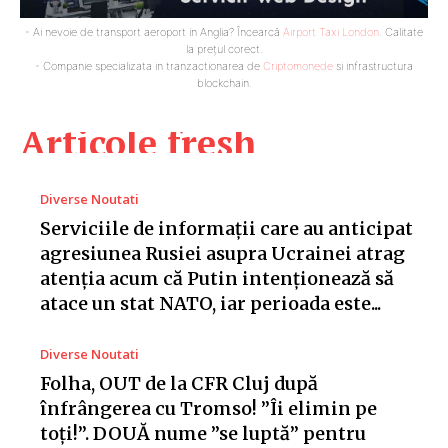
- Ai nevoie de transport aeroport in Anglia? Încearcă
Airport Taxi London
. Calitate
la prețul corect.
- Companie specializata in tranzactionarea de
Criptomonede
si infrastructura
blockchain.
Articole fresh
Diverse Noutati
Serviciile de informații care au anticipat
agresiunea Rusiei asupra Ucrainei atrag
atenția acum că Putin intenționează să
atace un stat NATO, iar perioada este...
Diverse Noutati
Folha, OUT de la CFR Cluj după
înfrângerea cu Tromso! ”Îi elimin pe
toți!”. DOUĂ nume ”se luptă” pentru