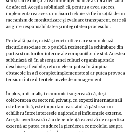
stat și către micșorarea influenței politice asupra deciziilor
de afaceri. Aceștia subliniază că, pentru a avea succes,
implementarea acestor măsuri trebuie să fie însoțită de un
mecanism de monitorizare și evaluare transparent, care să
asigure responsabilitatea și integritatea procesului.
Pe de altă parte, există și voci critice care semnalează
riscurile asociate cu o posibilă rezistență la schimbare din
partea structurilor interne ale companiilor de stat. Acestea
subliniază că, în absența unei culturi organizaționale
deschise și flexibile, reformele ar putea întâmpina
obstacole în a fi complet implementate și ar putea provoca
tensiuni între diferitele nivele de management.
În plus, unii analiști economici sugerează că, deși
colaborarea cu sectorul privat și cu experți internaționali
este benefică, este important ca statul să păstreze un
echilibru între interesele naționale și influențele externe.
Aceștia avertizează că o dependență excesivă de expertiza
externă ar putea conduce la pierderea controlului asupra