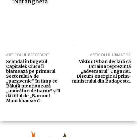
‘Ndrangheta
ARTICOLUL PRECEDENT
ARTICOLUL URMĂTOR
Scandal în bugetul
Viktor Orban declară că
Capitalei: Ciucu îl
Ucraina reprezintă
blamează pe primarul
„adversarul” Ungariei.
Sectorului 4 de
Discurs energic al prim-
„parșivenie”, în timp ce
ministrului din Budapesta.
Băluță menționează
„apucături de baron” și îi
dă titlul de „Baronul
Munchhausen”.