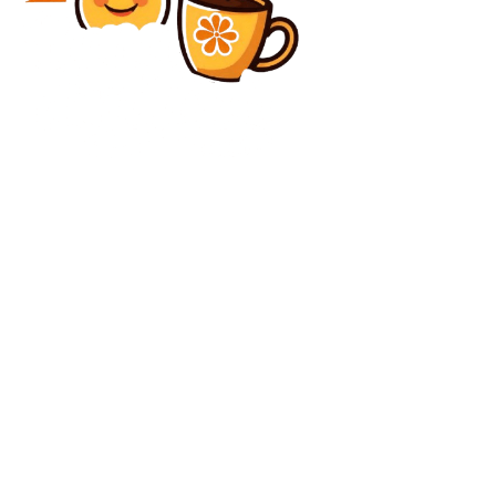
Diverse Noutati
Nicușor Dan: Un avion F-16 a distrus o dronă în spațiul
aerian românesc.
Diverse Noutati
Alertă în Peninsula Crimeea: Ucraina a anihilat
echipamentele rusești de o parte și de alta a Podului…
C
sâmbătă, august 8, 2026
27.8
București
Contact www.bunadimineataiasi.ro
Politica de cookies (GDPR)