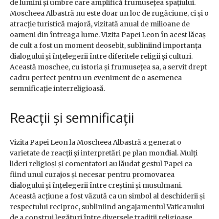
de lumini și umbre care amplifică frumusețea spațiului.
Moscheea Albastră nu este doar un loc de rugăciune, ci și o
atracție turistică majoră, vizitată anual de milioane de
oameni din întreaga lume. Vizita Papei Leon în acest lăcaș
de cult a fost un moment deosebit, subliniind importanța
dialogului și înțelegerii între diferitele religii și culturi.
Această moschee, cu istoria și frumusețea sa, a servit drept
cadru perfect pentru un eveniment de o asemenea
semnificație interreligioasă.
Reacții și semnificații
Vizita Papei Leon la Moscheea Albastră a generat o
varietate de reacții și interpretări pe plan mondial. Mulți
lideri religioși și comentatori au lăudat gestul Papei ca
fiind unul curajos și necesar pentru promovarea
dialogului și înțelegerii între creștini și musulmani.
Această acțiune a fost văzută ca un simbol al deschiderii și
respectului reciproc, subliniind angajamentul Vaticanului
de a construi legături între diversele tradiții religioase.