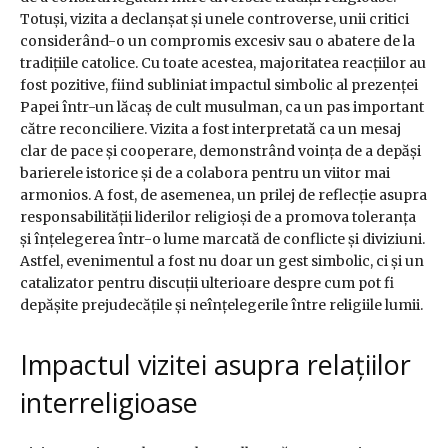
Totuși, vizita a declanșat și unele controverse, unii critici
considerând-o un compromis excesiv sau o abatere de la
tradițiile catolice. Cu toate acestea, majoritatea reacțiilor au
fost pozitive, fiind subliniat impactul simbolic al prezenței
Papei într-un lăcaș de cult musulman, ca un pas important
către reconciliere. Vizita a fost interpretată ca un mesaj
clar de pace și cooperare, demonstrând voința de a depăși
barierele istorice și de a colabora pentru un viitor mai
armonios. A fost, de asemenea, un prilej de reflecție asupra
responsabilității liderilor religioși de a promova toleranța
și înțelegerea într-o lume marcată de conflicte și diviziuni.
Astfel, evenimentul a fost nu doar un gest simbolic, ci și un
catalizator pentru discuții ulterioare despre cum pot fi
depășite prejudecățile și neînțelegerile între religiile lumii.
Impactul vizitei asupra relațiilor
interreligioase