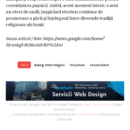
conviețuirea pașnică. Astfel, acest moment istoric a avut
un efect de undă, inspirând eforturi continue de
promovare a păcii și înțelegerii între diversele tradiții
religioase ale lumii.
Sursa articol / foto: https://news.google.com/home?
hl=ro&gl=RO&ceid=RO%3Aro
TAGS
dialog interreligios
moschee
reconciliere
- Ai nevoie de transport aeroport in Anglia? Încearcă
Airport Taxi London
. Calitate
la prețul corect.
- Companie specializata in tranzactionarea de
Criptomonede
si infrastructura
blockchain.