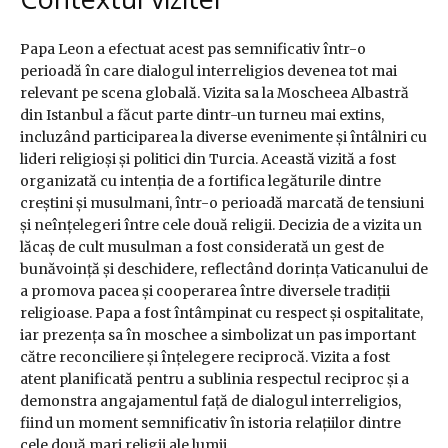
Papa Leon a efectuat acest pas semnificativ într-o
perioadă în care dialogul interreligios devenea tot mai
relevant pe scena globală. Vizita sa la Moscheea Albastră
din Istanbul a făcut parte dintr-un turneu mai extins,
incluzând participarea la diverse evenimente și întâlniri cu
lideri religioși și politici din Turcia. Această vizită a fost
organizată cu intenția de a fortifica legăturile dintre
creștini și musulmani, într-o perioadă marcată de tensiuni
și neînțelegeri între cele două religii. Decizia de a vizita un
lăcaș de cult musulman a fost considerată un gest de
bunăvoință și deschidere, reflectând dorința Vaticanului de
a promova pacea și cooperarea între diversele tradiții
religioase. Papa a fost întâmpinat cu respect și ospitalitate,
iar prezența sa în moschee a simbolizat un pas important
către reconciliere și înțelegere reciprocă. Vizita a fost
atent planificată pentru a sublinia respectul reciproc și a
demonstra angajamentul față de dialogul interreligios,
fiind un moment semnificativ în istoria relațiilor dintre
cele două mari religii ale lumii.