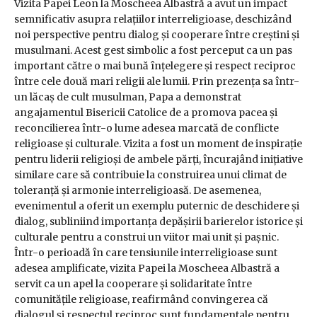
Vizita Papei Leon la Moscheea Albastră a avut un impact
semnificativ asupra relațiilor interreligioase, deschizând
noi perspective pentru dialog și cooperare între creștini și
musulmani. Acest gest simbolic a fost perceput ca un pas
important către o mai bună înțelegere și respect reciproc
între cele două mari religii ale lumii. Prin prezența sa într-
un lăcaș de cult musulman, Papa a demonstrat
angajamentul Bisericii Catolice de a promova pacea și
reconcilierea într-o lume adesea marcată de conflicte
religioase și culturale. Vizita a fost un moment de inspirație
pentru liderii religioși de ambele părți, încurajând inițiative
similare care să contribuie la construirea unui climat de
toleranță și armonie interreligioasă. De asemenea,
evenimentul a oferit un exemplu puternic de deschidere și
dialog, subliniind importanța depășirii barierelor istorice și
culturale pentru a construi un viitor mai unit și pașnic.
Într-o perioadă în care tensiunile interreligioase sunt
adesea amplificate, vizita Papei la Moscheea Albastră a
servit ca un apel la cooperare și solidaritate între
comunitățile religioase, reafirmând convingerea că
dialogul și respectul reciproc sunt fundamentale pentru