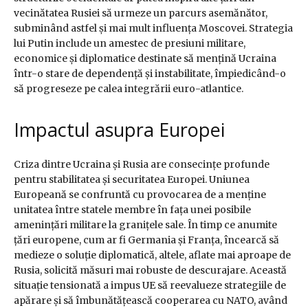
vecinătatea Rusiei să urmeze un parcurs asemănător,
subminând astfel și mai mult influența Moscovei. Strategia
lui Putin include un amestec de presiuni militare,
economice și diplomatice destinate să mențină Ucraina
într-o stare de dependență și instabilitate, împiedicând-o
să progreseze pe calea integrării euro-atlantice.
Impactul asupra Europei
Criza dintre Ucraina și Rusia are consecințe profunde
pentru stabilitatea și securitatea Europei. Uniunea
Europeană se confruntă cu provocarea de a menține
unitatea între statele membre în fața unei posibile
amenințări militare la granițele sale. În timp ce anumite
țări europene, cum ar fi Germania și Franța, încearcă să
medieze o soluție diplomatică, altele, aflate mai aproape de
Rusia, solicită măsuri mai robuste de descurajare. Această
situație tensionată a impus UE să reevalueze strategiile de
apărare și să îmbunătățească cooperarea cu NATO, având