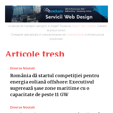
- Ai nevoie de transport aeroport in Anglia? Încearcă
Airport Taxi London
. Calitate
la prețul corect.
- Companie specializata in tranzactionarea de
Criptomonede
si infrastructura
blockchain.
Articole fresh
Diverse Noutati
România dă startul competiției pentru
energia eoliană offshore: Executivul
sugerează șase zone maritime cu o
capacitate de peste 11 GW
Diverse Noutati