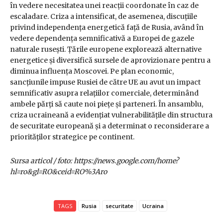
în vedere necesitatea unei reacții coordonate în caz de
escaladare. Criza a intensificat, de asemenea, discuțiile
privind independența energetică față de Rusia, având în
vedere dependența semnificativă a Europei de gazele
naturale rusești. Țările europene explorează alternative
energetice și diversifică sursele de aprovizionare pentru a
diminua influența Moscovei. Pe plan economic,
sancțiunile impuse Rusiei de către UE au avut un impact
semnificativ asupra relațiilor comerciale, determinând
ambele părți să caute noi piețe și parteneri. În ansamblu,
criza ucraineană a evidențiat vulnerabilitățile din structura
de securitate europeană și a determinat o reconsiderare a
priorităților strategice pe continent.
Sursa articol / foto: https://news.google.com/home?
hl=ro&gl=RO&ceid=RO%3Aro
TAGS
Rusia
securitate
Ucraina