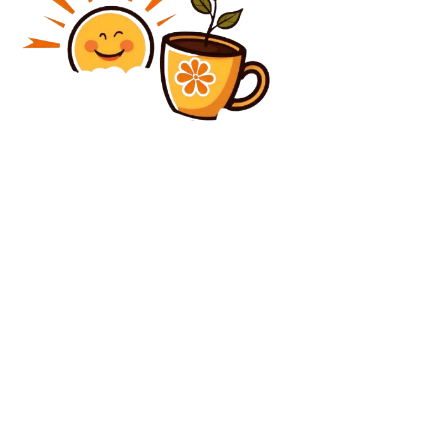
Diverse Noutati
Cine transmite meciul Dinamo Zagreb la TV
Diverse Noutati
Câți locuitori ai Bucureștiului consideră că primarul
Ciprian Ciucu ar trebui să-și dea demisia ca urmare a
anchetei DNA
C
joi, august 6, 2026
35
București