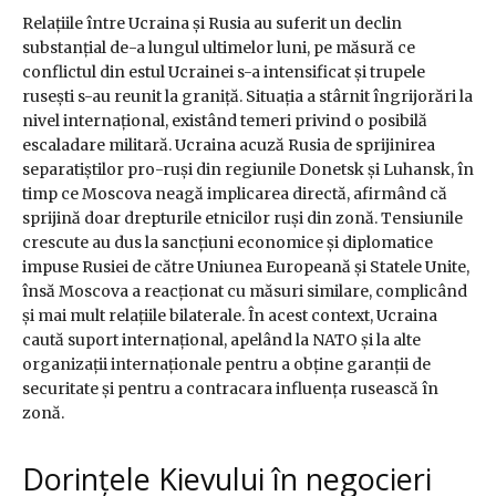
Relațiile între Ucraina și Rusia au suferit un declin
substanțial de-a lungul ultimelor luni, pe măsură ce
conflictul din estul Ucrainei s-a intensificat și trupele
rusești s-au reunit la graniță. Situația a stârnit îngrijorări la
nivel internațional, existând temeri privind o posibilă
escaladare militară. Ucraina acuză Rusia de sprijinirea
separatiștilor pro-ruși din regiunile Donetsk și Luhansk, în
timp ce Moscova neagă implicarea directă, afirmând că
sprijină doar drepturile etnicilor ruși din zonă. Tensiunile
crescute au dus la sancțiuni economice și diplomatice
impuse Rusiei de către Uniunea Europeană și Statele Unite,
însă Moscova a reacționat cu măsuri similare, complicând
și mai mult relațiile bilaterale. În acest context, Ucraina
caută suport internațional, apelând la NATO și la alte
organizații internaționale pentru a obține garanții de
securitate și pentru a contracara influența rusească în
zonă.
Dorințele Kievului în negocieri