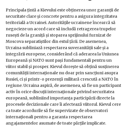
Principala țintă a Kievului este obținerea unor garanții de
securitate clare și concrete pentru a asigura integritatea
teritorială a Ucrainei. Autoritățile ucrainene încearcă să
negocieze un acord care să includă retragerea trupelor
rusești de la graniță și stoparea sprijinului furnizat de
Moscova separatiștilor din estul țării. De asemenea,
Ucraina subliniază respectarea suveranității sale și a
integrării europene, considerând că aderarea la Uniunea
Europeană și NATO sunt pași fundamentali pentru un
viitor stabil și prosper. Kievul dorește să obțină susținerea
comunității internaționale nu doar prin sancțiuni asupra
Rusiei, ci și printr-o prezență militară crescută a NATO în
regiune. Ucraina aspiră, de asemenea, să fie un participant
activ în orice discuții internaționale privind securitatea
europeană, subliniind importanța participării directe la
procesele decizionale care îi afectează viitorul. Kievul cere
ca toate acordurile să fie supervizate de observatori
internaționali pentru a garanta respectarea
angajamentelor asumate de toate părțile implicate.