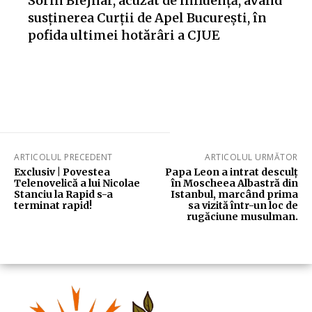
Sorin Blejnar, acuzat de influență, având
susținerea Curții de Apel București, în
pofida ultimei hotărâri a CJUE
ARTICOLUL PRECEDENT
ARTICOLUL URMĂTOR
Exclusiv | Povestea
Papa Leon a intrat desculț
Telenovelică a lui Nicolae
în Moscheea Albastră din
Stanciu la Rapid s-a
Istanbul, marcând prima
terminat rapid!
sa vizită într-un loc de
rugăciune musulman.